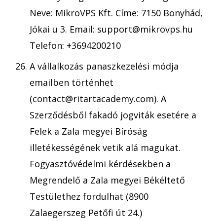
Neve: MikroVPS Kft. Címe: 7150 Bonyhád,
Jókai u 3. Email: support@mikrovps.hu
Telefon: +3694200210
A vállalkozás panaszkezelési módja
emailben történhet
(contact@ritartacademy.com). A
Szerződésből fakadó jogviták esetére a
Felek a Zala megyei Bíróság
illetékességének vetik alá magukat.
Fogyasztóvédelmi kérdésekben a
Megrendelő a Zala megyei Békéltető
Testülethez fordulhat (8900
Zalaegerszeg Petőfi út 24.)