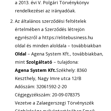
a 2013. évi V. Polgári Törvénykönyv
rendelkezései az irányadóak.
Az általános szerződési feltételek
értelmében a Szerződés létrejön
egyrészről a https://elitebusiness.hu
oldal és minden aloldala – továbbiakban
Oldal
– Agena System Kft., továbbiakban,
mint
Szolgáltató
– tulajdona:
Agena System Kft.
Székhely: 8360
Keszthely, Nagy Imre utca 12/B
Adószám: 32061592-2-20
Cégjegyzékszám: 20-09-078375
Vezetve a Zalaegerszegi Törvényszék
Cégbírósága nyilvántartásában.Email: