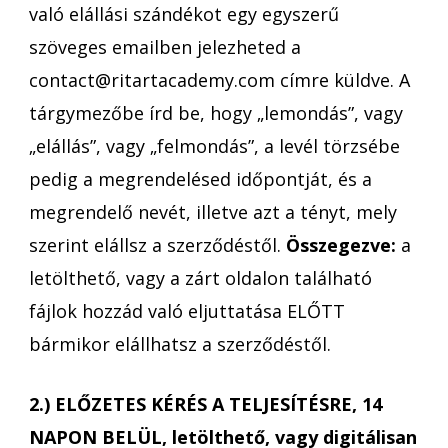
való elállási szándékot egy egyszerű
szöveges emailben jelezheted a
contact@ritartacademy.com címre küldve. A
tárgymezőbe írd be, hogy „lemondás”, vagy
„elállás”, vagy „felmondás”, a levél törzsébe
pedig a megrendelésed időpontját, és a
megrendelő nevét, illetve azt a tényt, mely
szerint elállsz a szerződéstől.
Összegezve:
a
letölthető, vagy a zárt oldalon található
fájlok hozzád való eljuttatása ELŐTT
bármikor elállhatsz a szerződéstől.
2.) ELŐZETES KÉRÉS A TELJESÍTÉSRE, 14
NAPON BELÜL, letölthető, vagy digitálisan