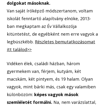
dolgokat másoknak.
Van saját íróképző módszertanom, voltam
iskolát fenntartó alapítvány elnöke, 2013-
ban megkaptam az Év Vállalkozója
kitüntetést, de egyébként nem erre vagyok a
legbüszkébb.
Részletes bemutatkozásomat
itt találod>>
Vidéken élek, családi házban, három
gyermekem van, férjem, kutyám, két
macskám, két pintyem, és 19 halam. Olyan
vagyok, mint bárki más, csak egy valamiben
különbözöm:
képes vagyok mások
szemléletét formálni.
Na, nem varázslattal,