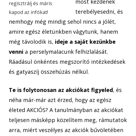
most kezdenek
regisztrálj és máris
terebélyesedni, és
kapod az infókat!
nemhogy még mindig sehol nincs a jólét,
amire egész életünkben vágytunk, hanem
még távolodik is,
ideje a saját kezünkbe
venni
a perselymalacunk felhizlalását.
Ráadásul önkéntes megszorító intézkedések
és gatyaszíj összehúzás nélkül.
Te is folytonosan az akciókat figyeled
, és
néha már-már azt érzed, hogy az egész
életed AKCIÓS? A tanulmányban az akciókat
teljesen másképp közelítem meg, rámutatok
arra, miért veszélyes az akciók bűvöletében