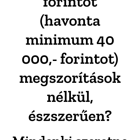
forintot
(havonta
minimum 40
000,- forintot)
megszorítások
nélkül,
észszerűen?