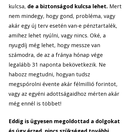
kulcsa,
de a biztonságod kulcsa lehet.
Mert
nem mindegy, hogy gond, probléma, vagy
akár egy új terv esetén van-e pénztartalék,
amihez lehet nyúlni, vagy nincs. Oké, a
nyugdíj még lehet, hogy messze van
számodra, de az a fránya hónap vége
legalább 31 naponta bekövetkezik. Ne
habozz megtudni, hogyan tudsz
megspórolni évente akár félmillió forintot,
vagy az egyéni adottságaidhoz mérten akár
még ennél is többet!
Eddig is ügyesen megoldottad a dolgokat
és úgy érzed, nincs szükséged további