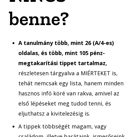
benne?
A tanulmány több, mint 26 (A/4-es)
oldalas, és több, mint 105 pénz-
megtakarítási tippet tartalmaz,
részletesen tárgyalva a MIÉRTEKET is,
tehát nemcsak egy lista, hanem minden
hasznos infó köré van rakva, amivel az
első lépéseket meg tudod tenni, és
eljuthatsz a kivitelezésig is.
A tippek többségét magam, vagy
családom, illetve barátaink, ismerőseink