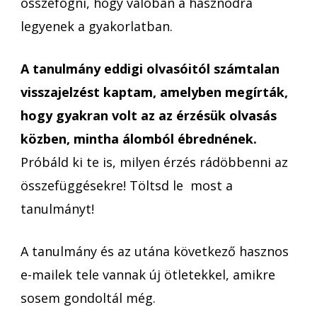
összefogni, hogy valóban a hasznodra
legyenek a gyakorlatban.
A tanulmány eddigi olvasóitól számtalan
visszajelzést kaptam, amelyben megírták,
hogy gyakran volt az az érzésük olvasás
közben, mintha álomból ébrednének.
Próbáld ki te is, milyen érzés rádöbbenni az
összefüggésekre! Töltsd le most a
tanulmányt!
A tanulmány és az utána következő hasznos
e-mailek tele vannak új ötletekkel, amikre
sosem gondoltál még.