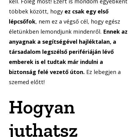
kell. Főleg most! Ezért is mondom egyébként
többek között, hogy
ez csak egy első
lépcsőfok
, nem ez a végső cél, hogy egész
életünkben lemondjunk mindenről.
Ennek az
anyagnak a segítségével hajléktalan, a
társadalom legszélső perifériáján lévő
emberek is el tudtak már indulni a
biztonság felé vezető úton.
Ez lebegjen a
szemed előtt!
Hogyan
juthatsz