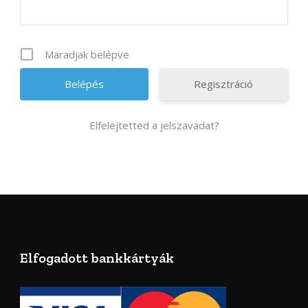
Maradjak belépve
Regisztráció
Elfelejtetted a jelszavadat?
Elfogadott bankkártyák