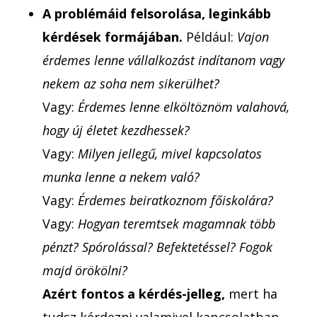
A problémáid felsorolása,
leginkább
kérdések formájában.
Például:
Vajon
érdemes lenne vállalkozást indítanom vagy
nekem az soha nem sikerülhet?
Vagy:
Érdemes lenne elköltöznöm valahová,
hogy új életet kezdhessek?
Vagy:
Milyen jellegű, mivel kapcsolatos
munka lenne a nekem való?
Vagy:
Érdemes beiratkoznom főiskolára?
Vagy:
Hogyan teremtsek magamnak több
pénzt? Spórolással? Befektetéssel? Fogok
majd örökölni?
Azért fontos a kérdés-jelleg,
mert ha
tudsz kérdezni valamivel kapcsolatban,