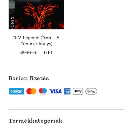
R. V. Legend: Úton – A
Főnix (e-könyv)
Original
Current
4990
Ft
0
Ft
price
price
was:
is:
4990 Ft.
0 Ft.
Barion fizetés
Termékkategóriák