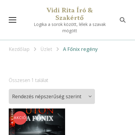
Vidi Rita Író &
Szakértő
Logika a sorok között, lélek a szavak
mögött
Kezdőlap
Üzlet
A Főnix regény
Összesen 1 találat
AKCIÓ!