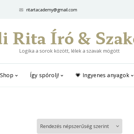
ritartacademy@gmail.com
i Rita Író & Szak
Logika a sorok között, lélek a szavak mögött
Shop
Így spórolj!
💗 Ingyenes anyagok