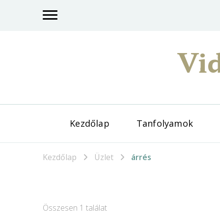
Vid
Kezdőlap
Tanfolyamok
Kezdőlap
Üzlet
árrés
Összesen 1 találat