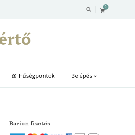
0
értő
🎀 Hűségpontok
Belépés
Barion fizetés