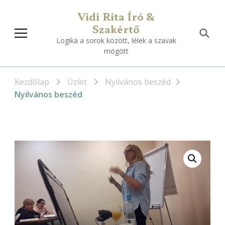
Vidi Rita Író &
Szakértő
Logika a sorok között, lélek a szavak
mögött
Kezdőlap
Üzlet
Nyilvános beszéd
Nyilvános beszéd
