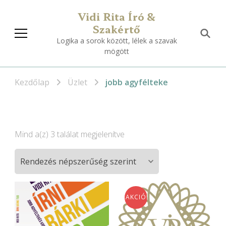
Vidi Rita Író &
Szakértő
Logika a sorok között, lélek a szavak
mögött
Kezdőlap
Üzlet
jobb agyfélteke
Sorted
Mind a(z) 3 találat megjelenítve
by
popularity
AKCIÓ!