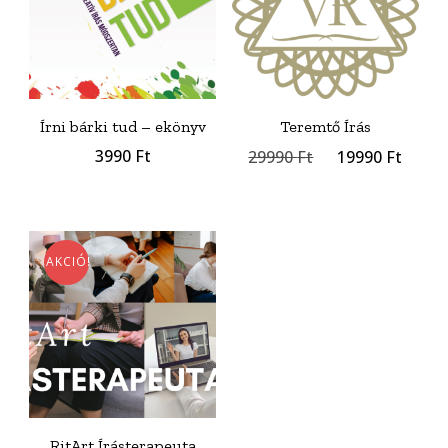
Írni bárki tud – ekönyv
Teremtő Írás
Original
Curr
3990
Ft
29990
Ft
19990
Ft
price
price
was:
is:
29990 Ft.
1999
AKCIÓ!
RitArt Írásterapeuta