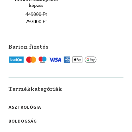
képzés
Original
449000
Ft
price
Current
297000
Ft
was:
price
449000 Ft.
is:
297000 Ft.
Barion fizetés
Termékkategóriák
ASZTROLÓGIA
BOLDOGSÁG