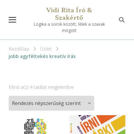
Vidi Rita Író &
Szakértő
Logika a sorok között, lélek a szavak
mögött
Kezdőlap
Üzlet
jobb agyféltekés kreatív írás
Sorted
Mind a(z) 4 találat megjelenítve
by
popularity