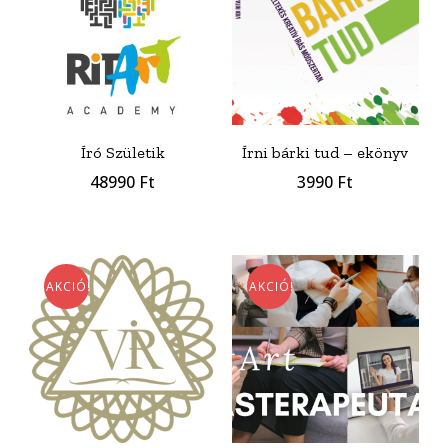
Író Születik
Írni bárki tud – ekönyv
48990
Ft
3990
Ft
AKCIÓ!
AKCIÓ!