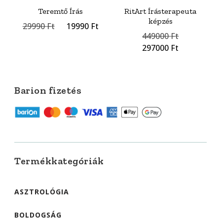
Teremtő Írás
RitArt Írásterapeuta
képzés
Original
Current
29990
Ft
19990
Ft
Original
449000
Ft
price
price
price
Current
was:
is:
297000
Ft
was:
price
29990 Ft.
19990 Ft.
449000 Ft
is:
297000 Ft
Barion fizetés
Termékkategóriák
ASZTROLÓGIA
BOLDOGSÁG