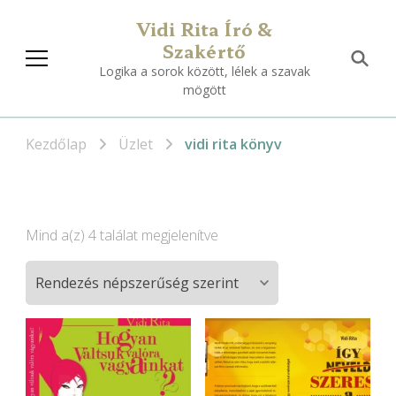
Vidi Rita Író &
Szakértő
Logika a sorok között, lélek a szavak
mögött
Kezdőlap
Üzlet
vidi rita könyv
Sorted
Mind a(z) 4 találat megjelenítve
by
popularity