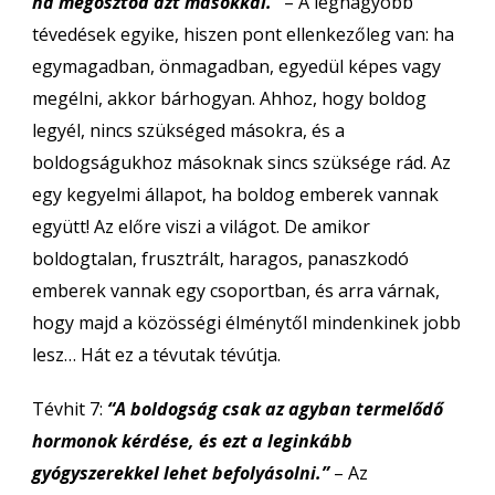
ha megosztod azt másokkal.”
– A legnagyobb
tévedések egyike, hiszen pont ellenkezőleg van: ha
egymagadban, önmagadban, egyedül képes vagy
megélni, akkor bárhogyan. Ahhoz, hogy boldog
legyél, nincs szükséged másokra, és a
boldogságukhoz másoknak sincs szüksége rád. Az
egy kegyelmi állapot, ha boldog emberek vannak
együtt! Az előre viszi a világot. De amikor
boldogtalan, frusztrált, haragos, panaszkodó
emberek vannak egy csoportban, és arra várnak,
hogy majd a közösségi élménytől mindenkinek jobb
lesz… Hát ez a tévutak tévútja.
Tévhit 7:
“A boldogság csak az agyban termelődő
hormonok kérdése, és ezt a leginkább
gyógyszerekkel lehet befolyásolni.”
– Az