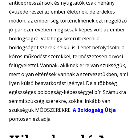
antidepresszánsok és nyugtatók csak néhány
évtizede részei az ember életének, de érdekes
módon, az emberiség történelmének ezt megelőző
jó pár ezer évében mégiscsak képes volt az ember
boldogságra. Valahogy sikerült elérni a
boldogságot szerek nélkül is. Lehet befolyásolni a
kóros működést szerekkel, természetesen orvosi
felügyelettel. Vannak, akiknek erre van szükségük,
mert olyan eltérések vannak a szervezetükben, ami
ilyen külső beavatkozást igényel. De a többség
egészséges boldogság-képességgel bír. Számukra
semmi szükség szerekre, sokkal inkább van
szükségük MÓDSZEREKRE.
A Boldogság Útja
pontosan ezt adja.