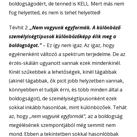
boldogságodért, de tenned is KELL. Mert más nem
fog helyetted, és nem is tehet helyetted!
Tévhit 2:
„Nem vagyunk egyformák. A különböző
személyiségtípusok különbözőképp élik meg a
boldogságot.”
– Ez így nem igaz. Az igaz, hogy
egyénenként változó a spektrum terjedelme. De az
érzés-skálán ugyanott vannak ezek mindenkinél.
Kinél szűkebbek a lehetőségek, kinél tágabbak
(akinél tágabbak, ők picit jobb helyzetben vannak,
könnyebben el tudják érni, és több minden által a
boldogságot), de személyiségtípusonként ezek
sokkal inkább hasonlóak, mint különbözőek. Tehát
az, hogy
„nem vagyunk egyformák”,
az a boldogság
megélésének szempontjából még semmit nem
mond. Ebben a tekintetben sokkal hasonlóbbak