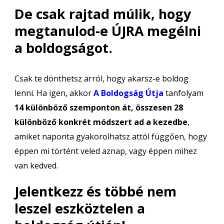
De csak rajtad múlik, hogy
megtanulod-e ÚJRA megélni
a boldogságot.
Csak te dönthetsz arról, hogy akarsz-e boldog
lenni. Ha igen, akkor
A Boldogság Útja
tanfolyam
14 különböző szemponton át, összesen 28
különböző konkrét módszert ad a kezedbe
,
amiket naponta gyakorolhatsz attól függően, hogy
éppen mi történt veled aznap, vagy éppen mihez
van kedved.
Jelentkezz és többé nem
leszel eszköztelen a