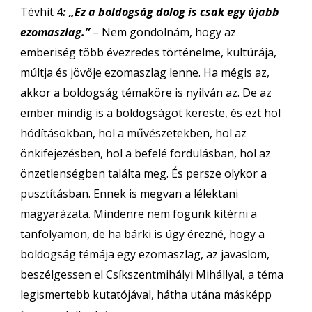
Tévhit 4
: „Ez a boldogság dolog is csak egy újabb
ezomaszlag.”
– Nem gondolnám, hogy az
emberiség több évezredes történelme, kultúrája,
múltja és jövője ezomaszlag lenne. Ha mégis az,
akkor a boldogság témaköre is nyilván az. De az
ember mindig is a boldogságot kereste, és ezt hol
hódításokban, hol a művészetekben, hol az
önkifejezésben, hol a befelé fordulásban, hol az
önzetlenségben találta meg. És persze olykor a
pusztításban. Ennek is megvan a lélektani
magyarázata. Mindenre nem fogunk kitérni a
tanfolyamon, de ha bárki is úgy érezné, hogy a
boldogság témája egy ezomaszlag, az javaslom,
beszélgessen el Csíkszentmihályi Mihállyal, a téma
legismertebb kutatójával, hátha utána másképp