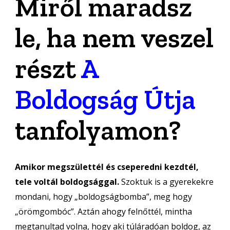
Miről maradsz
le, ha nem veszel
részt
A
Boldogság Útja
tanfolyamon?
Amikor megszülettél és cseperedni kezdtél,
tele voltál boldogsággal.
Szoktuk is a gyerekekre
mondani, hogy „boldogságbomba”, meg hogy
„örömgombóc”. Aztán ahogy felnőttél, mintha
megtanultad volna, hogy aki túláradóan boldog, az