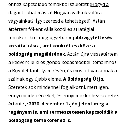
ehhez kapcsolódó témákból született (
Hagyd a
dagadt ruhát másra!
;
Hogyan váltsuk valóra
vágyainkat?
;
Így szeresd a tehetséget!
). Aztán
áttértem főként vállalkozói és stratégiai
témakörökre, meg ugyebár
a jobb agyféltekés
kreatív írásra, ami konkrét eszköze a
boldogság megélésének
. Aztán újra visszatértem
a kedvenc lelki és gondolkodásmódbeli témáimhoz
a Bűvölet tanfolyam révén, és most itt van annak a
szálnak egy újabb eleme,
A Boldogság Útja
.
Szeretek sok mindennel foglalkozni, mert igen,
ennyi minden érdekel, és ennyi mindenhez szeretek
érteni. 🙂
2020. december 1-jén jelent meg a
regényem is, ami természetesen kapcsolódik a
boldogság témaköréhez is.