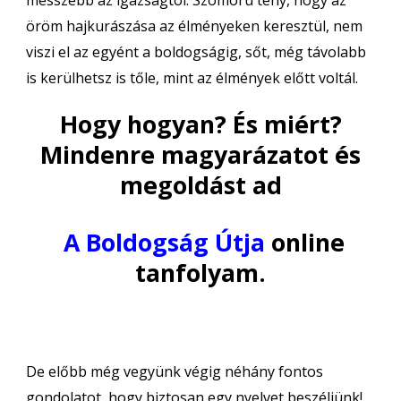
messzebb az igazságtól. Szomorú tény, hogy az
öröm hajkurászása az élményeken keresztül, nem
viszi el az egyént a boldogságig, sőt, még távolabb
is kerülhetsz is tőle, mint az élmények előtt voltál.
Hogy hogyan? És miért?
Mindenre magyarázatot és
megoldást ad
A Boldogság Útja
online
tanfolyam.
De előbb még vegyünk végig néhány fontos
gondolatot, hogy biztosan egy nyelvet beszéljünk!