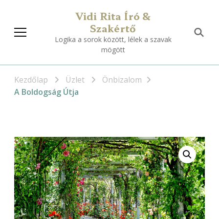
Vidi Rita Író &
Szakértő
Logika a sorok között, lélek a szavak
mögött
Kezdőlap
Üzlet
Önbizalom
A Boldogság Útja
