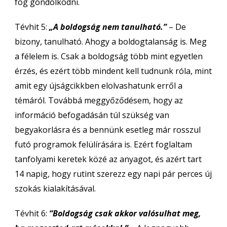
fog gondolkodni.
Tévhit 5:
„A boldogság nem tanulható.”
– De
bizony, tanulható. Ahogy a boldogtalanság is. Meg
a félelem is. Csak a boldogság több mint egyetlen
érzés, és ezért több mindent kell tudnunk róla, mint
amit egy újságcikkben elolvashatunk erről a
témáról. Továbbá meggyőződésem, hogy az
információ befogadásán túl szükség van
begyakorlásra és a bennünk esetleg már rosszul
futó programok felülírására is. Ezért foglaltam
tanfolyami keretek közé az anyagot, és azért tart
14 napig, hogy rutint szerezz egy napi pár perces új
szokás kialakításával.
Tévhit 6:
“Boldogság csak akkor valósulhat meg,