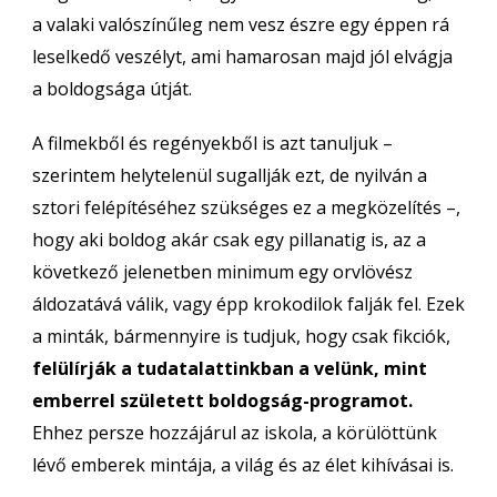
a valaki valószínűleg nem vesz észre egy éppen rá
leselkedő veszélyt, ami hamarosan majd jól elvágja
a boldogsága útját.
A filmekből és regényekből is azt tanuljuk –
szerintem helytelenül sugallják ezt, de nyilván a
sztori felépítéséhez szükséges ez a megközelítés –,
hogy aki boldog akár csak egy pillanatig is, az a
következő jelenetben minimum egy orvlövész
áldozatává válik, vagy épp krokodilok falják fel. Ezek
a minták, bármennyire is tudjuk, hogy csak fikciók,
felülírják a tudatalattinkban a velünk, mint
emberrel született boldogság-programot.
Ehhez persze hozzájárul az iskola, a körülöttünk
lévő emberek mintája, a világ és az élet kihívásai is.