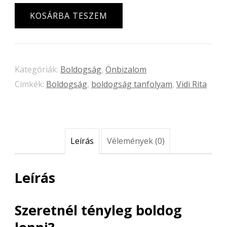
A
KOSÁRBA TESZEM
Boldogság
Útja
mennyiség
Kategóriák:
Boldogság
,
Önbizalom
Címkék:
Boldogság
,
boldogság tanfolyam
,
Vidi Rita
Leírás
Vélemények (0)
Leírás
Szeretnél tényleg boldog