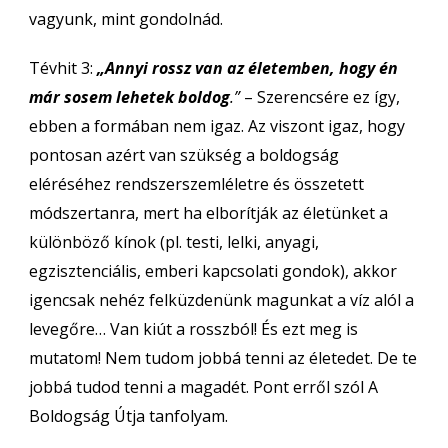
vagyunk, mint gondolnád.
Tévhit 3:
„Annyi rossz van az életemben, hogy én
már sosem lehetek boldog
.”
– Szerencsére ez így,
ebben a formában nem igaz. Az viszont igaz, hogy
pontosan azért van szükség a boldogság
eléréséhez rendszerszemléletre és összetett
módszertanra, mert ha elborítják az életünket a
különböző kínok (pl. testi, lelki, anyagi,
egzisztenciális, emberi kapcsolati gondok), akkor
igencsak nehéz felküzdenünk magunkat a víz alól a
levegőre… Van kiút a rosszból! És ezt meg is
mutatom! Nem tudom jobbá tenni az életedet. De te
jobbá tudod tenni a magadét. Pont erről szól A
Boldogság Útja tanfolyam.