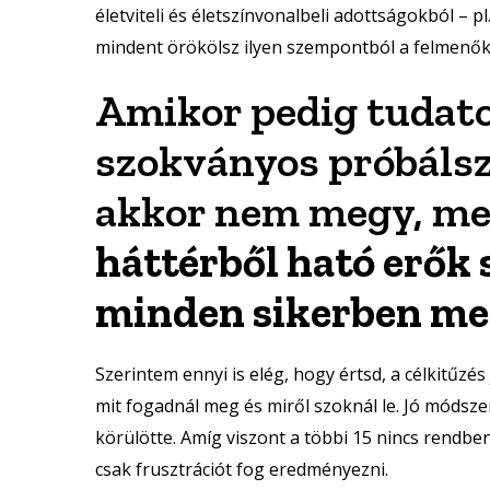
életviteli és életszínvonalbeli adottságokból – pl.
mindent örökölsz ilyen szempontból a felmenőkt
Amikor pedig tudato
szokványos próbálsz 
akkor nem megy, m
háttérből ható erők 
minden sikerben me
Szerintem ennyi is elég, hogy értsd, a célkitűzés
mit fogadnál meg és miről szoknál le. Jó módsze
körülötte. Amíg viszont a többi 15 nincs rendbe
csak frusztrációt fog eredményezni.