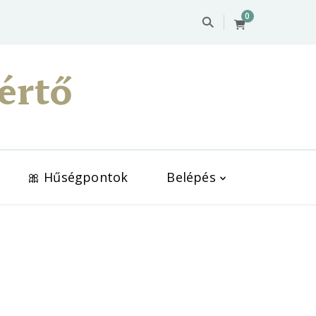
0
értő
🎀 Hűségpontok
Belépés