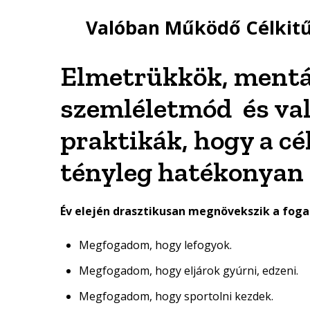
Valóban Működő Célkit
Elmetrükkök, mentál
szemléletmód és va
praktikák, hogy a c
tényleg hatékonyan 
Év elején drasztikusan megnövekszik a fog
Megfogadom, hogy lefogyok.
Megfogadom, hogy eljárok gyúrni, edzeni.
Megfogadom, hogy sportolni kezdek.