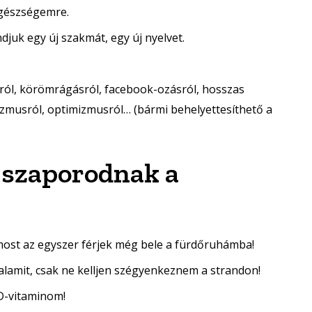
gészségemre.
juk egy új szakmát, egy új nyelvet.
l, körömrágásról, facebook-ozásról, hosszas
izmusról, optimizmusról… (bármi behelyettesíthető a
s szaporodnak a
ost az egyszer férjek még bele a fürdőruhámba!
amit, csak ne kelljen szégyenkeznem a strandon!
D-vitaminom!