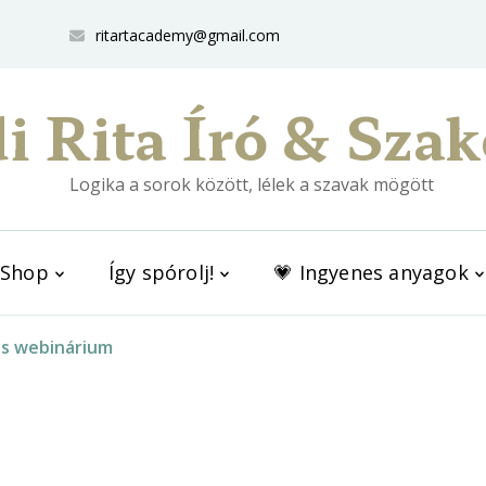
ritartacademy@gmail.com
i Rita Író & Szak
Logika a sorok között, lélek a szavak mögött
Shop
Így spórolj!
💗 Ingyenes anyagok
és webinárium