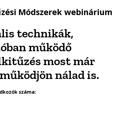
űzési Módszerek webinárium
is technikák,
lóban működő
élkitűzés most már
működjön nálad is.
adkozók száma: