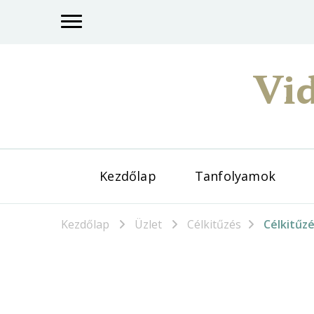
Vid
Kezdőlap
Tanfolyamok
Kezdőlap
Üzlet
Célkitűzés
Célkitűz