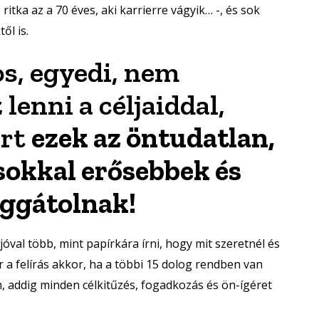
 ritka az a 70 éves, aki karrierre vágyik… -, és sok
ől is.
s, egyedi, nem
lenni a céljaiddal,
ert
ezek az öntudatlan,
sokkal erősebbek és
ggátolnak!
 jóval több, mint papírkára írni, hogy mit szeretnél és
r a felírás akkor, ha a többi 15 dolog rendben van
n, addig minden célkitűzés, fogadkozás és ön-ígéret