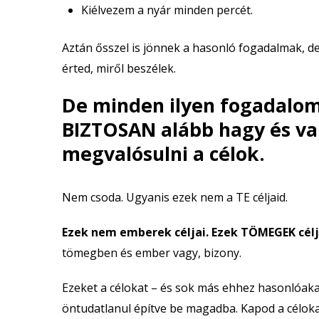
Kiélvezem a nyár minden percét.
Aztán ősszel is jönnek a hasonló fogadalmak, d
érted, miről beszélek.
De minden ilyen fogadalomr
BIZTOSAN alább hagy és v
megvalósulni a célok.
Nem csoda. Ugyanis ezek nem a TE céljaid.
Ezek nem emberek céljai. Ezek TÖMEGEK célj
tömegben és ember vagy, bizony.
Ezeket a célokat – és sok más ehhez hasonlóaka
öntudatlanul építve be magadba. Kapod a célokat