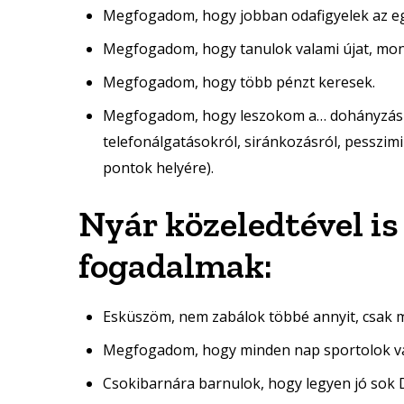
Megfogadom, hogy jobban odafigyelek az e
Megfogadom, hogy tanulok valami újat, mond
Megfogadom, hogy több pénzt keresek.
Megfogadom, hogy leszokom a… dohányzásró
telefonálgatásokról, siránkozásról, pesszim
pontok helyére).
Nyár közeledtével i
fogadalmak:
Esküszöm, nem zabálok többé annyit, csak m
Megfogadom, hogy minden nap sportolok val
Csokibarnára barnulok, hogy legyen jó sok 