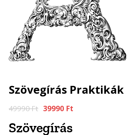
Szövegírás Praktikák
Original
Current
49990
Ft
39990
Ft
price
price
Szövegírás
was:
is: