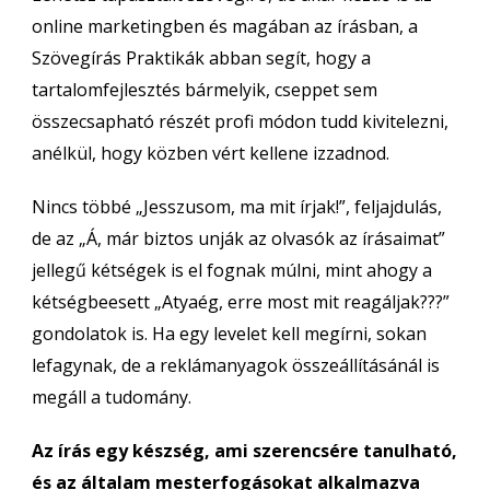
online marketingben és magában az írásban, a
Szövegírás Praktikák abban segít, hogy a
tartalomfejlesztés bármelyik, cseppet sem
összecsapható részét profi módon tudd kivitelezni,
anélkül, hogy közben vért kellene izzadnod.
Nincs többé „Jesszusom, ma mit írjak!”, feljajdulás,
de az „Á, már biztos unják az olvasók az írásaimat”
jellegű kétségek is el fognak múlni, mint ahogy a
kétségbeesett „Atyaég, erre most mit reagáljak???”
gondolatok is. Ha egy levelet kell megírni, sokan
lefagynak, de a reklámanyagok összeállításánál is
megáll a tudomány.
Az írás egy készség, ami szerencsére tanulható,
és az általam mesterfogásokat alkalmazva