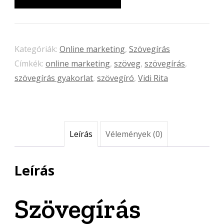
Praktikák
mennyiség
Kategóriák:
Online marketing
,
Szövegírás
Címkék:
online marketing
,
szöveg
,
szövegírás
,
szövegírás gyakorlat
,
szövegíró
,
Vidi Rita
Leírás
Vélemények (0)
Leírás
Szövegírás