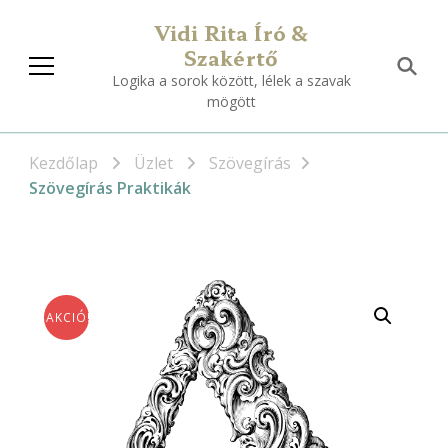
Vidi Rita Író &
Szakértő
Logika a sorok között, lélek a szavak
mögött
Kezdőlap
Üzlet
Szövegírás
Szövegírás Praktikák
AKCIÓ!
