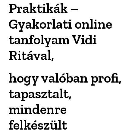
49990 Ft.
39990 Ft.
Praktikák –
Gyakorlati online
tanfolyam Vidi
Ritával,
hogy valóban profi,
tapasztalt,
mindenre
felkészült