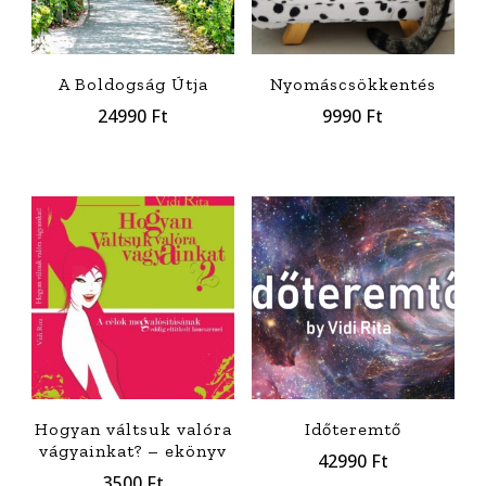
A Boldogság Útja
Nyomáscsökkentés
24990
Ft
9990
Ft
Hogyan váltsuk valóra
Időteremtő
vágyainkat? – ekönyv
42990
Ft
3500
Ft