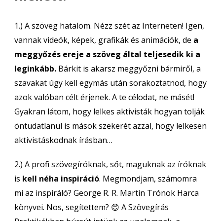
1.) A szöveg hatalom. Nézz szét az Interneten! Igen,
vannak videók, képek, grafikák és animációk, de
a
meggyőzés ereje a szöveg által teljesedik ki a
leginkább.
Bárkit is akarsz meggyőzni bármiről, a
szavakat úgy kell egymás után sorakoztatnod, hogy
azok valóban célt érjenek. A te célodat, ne másét!
Gyakran látom, hogy lelkes aktivisták hogyan tolják
öntudatlanul is mások szekerét azzal, hogy lelkesen
aktivistáskodnak írásban…
2.) A profi szövegíróknak, sőt, maguknak az íróknak
is
kell néha inspiráció
. Megmondjam, számomra
mi az inspiráló? George R. R. Martin Trónok Harca
könyvei. Nos, segítettem? 😊 A Szövegírás