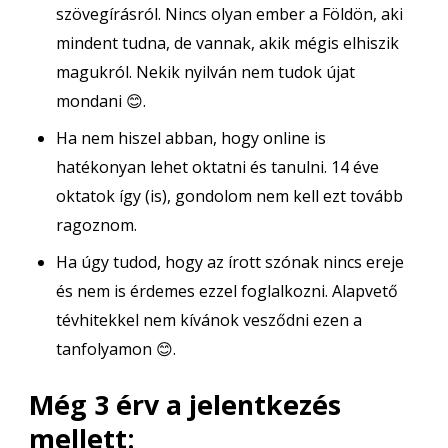
szövegírásról. Nincs olyan ember a Földön, aki
mindent tudna, de vannak, akik mégis elhiszik
magukról. Nekik nyilván nem tudok újat
mondani 😊.
Ha nem hiszel abban, hogy online is
hatékonyan lehet oktatni és tanulni. 14 éve
oktatok így (is), gondolom nem kell ezt tovább
ragoznom.
Ha úgy tudod, hogy az írott szónak nincs ereje
és nem is érdemes ezzel foglalkozni. Alapvető
tévhitekkel nem kívánok vesződni ezen a
tanfolyamon 😊.
Még 3 érv a jelentkezés
mellett: