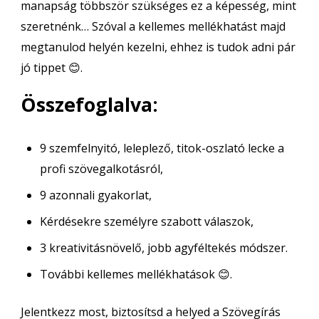
manapság többször szükséges ez a képesség, mint
szeretnénk… Szóval a kellemes mellékhatást majd
megtanulod helyén kezelni, ehhez is tudok adni pár
jó tippet 😊.
Összefoglalva:
9 szemfelnyitó, leleplező, titok-oszlató lecke a
profi szövegalkotásról,
9 azonnali gyakorlat,
Kérdésekre személyre szabott válaszok,
3 kreativitásnövelő, jobb agyféltekés módszer.
További kellemes mellékhatások 😊.
Jelentkezz most, biztosítsd a helyed a Szövegírás