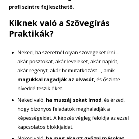
profi szintre fejleszthető.
Kiknek való a Szövegírás
Praktikák?
Neked, ha szeretnél olyan szövegeket írni –
akár posztokat, akár leveleket, akár naplót,
akár regényt, akár bemutatkozást –, amik
magukkal ragadják az olvasót
, és őszinte
híveddé teszik őket.
Neked való,
ha muszáj sokat írnod
, és érzed,
hogy bizonyos feladatok meghaladják a
képességeidet. A képzés végleg feloldja az ezzel
kapcsolatos blokkjaidat.
Neked való,
ha meg akarsz győzni másokat,