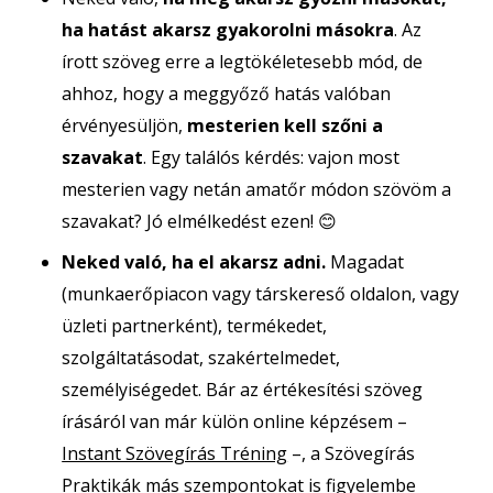
ha hatást akarsz gyakorolni másokra
. Az
írott szöveg erre a legtökéletesebb mód, de
ahhoz, hogy a meggyőző hatás valóban
érvényesüljön,
mesterien kell szőni a
szavakat
. Egy találós kérdés: vajon most
mesterien vagy netán amatőr módon szövöm a
szavakat? Jó elmélkedést ezen! 😊
Neked való, ha el akarsz adni.
Magadat
(munkaerőpiacon vagy társkereső oldalon, vagy
üzleti partnerként), termékedet,
szolgáltatásodat, szakértelmedet,
személyiségedet. Bár az értékesítési szöveg
írásáról van már külön online képzésem –
Instant Szövegírás Tréning
–, a Szövegírás
Praktikák más szempontokat is figyelembe