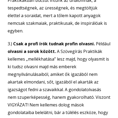
Praktikákban búcsút intünk az unalomnak, a
tespedtségnek, az ürességnek, és megtöltjük
élettel a soraidat, mert a tőlem kapott anyagok
nemcsak szakmaiak, praktikusak, de inspirálóak is
egyben.
3.)
Csak a profi írók tudnak profin olvasni.
Például
olvasni a sorok között.
A Szövegírás Praktikák
kellemes „mellékhatása” lesz majd, hogy olyasmit is
ki tudsz olvasni majd más emberek
megnyilvánulásaiból, amiket ők igazából nem
akartak elmondani, sőt, igazából el akarták az
igazságot fedni a szavaikkal. A gondolatolvasás
nem szuperképesség, hanem gyakorolható. Viszont
VIGYÁZAT! Nem kellemes dolog mások
gondolataiba belelátni, bár a túlélés eszköze, hogy