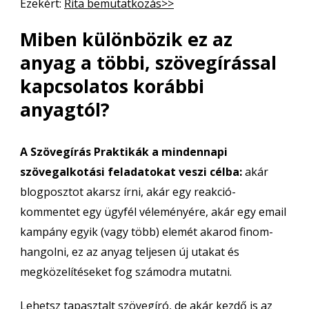
Ezekért:
Rita bemutatkozás>>
Miben különbözik ez az
anyag a többi, szövegírással
kapcsolatos korábbi
anyagtól?
A Szövegírás Praktikák a mindennapi
szövegalkotási feladatokat veszi célba:
akár
blogposztot akarsz írni, akár egy reakció-
kommentet egy ügyfél véleményére, akár egy email
kampány egyik (vagy több) elemét akarod finom-
hangolni, ez az anyag teljesen új utakat és
megközelítéseket fog számodra mutatni.
Lehetsz tapasztalt szövegíró, de akár kezdő is az