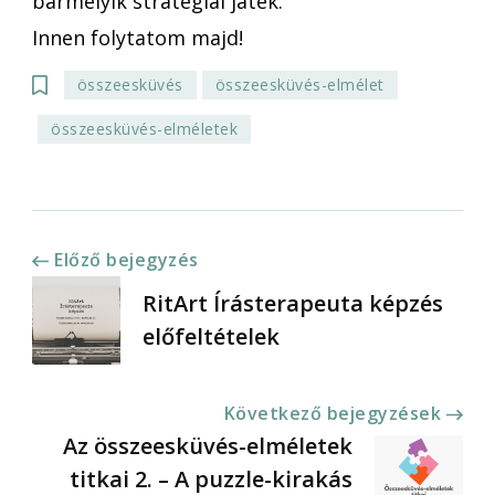
bármelyik stratégiai játék.
Innen folytatom majd!
összeesküvés
összeesküvés-elmélet
összeesküvés-elméletek
Bejegyzések
Előző bejegyzés
RitArt Írásterapeuta képzés
navigációja
előfeltételek
Következő bejegyzések
Az összeesküvés-elméletek
titkai 2. – A puzzle-kirakás