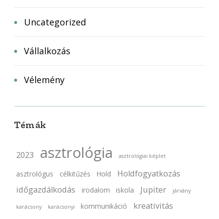
Uncategorized
Vállalkozás
Vélemény
Témák
asztrológia
2023
asztrológiai képlet
Holdfogyatkozás
asztrológus
célkitűzés
Hold
időgazdálkodás
Jupiter
irodalom
iskola
járvány
kreativitás
kommunikáció
karácsony
karácsonyi