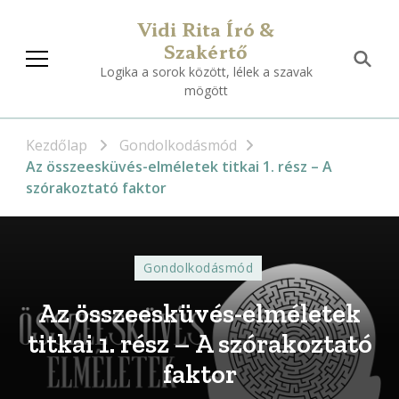
Vidi Rita Író &
Szakértő
Logika a sorok között, lélek a szavak
mögött
Kezdőlap
Gondolkodásmód
Az összeesküvés-elméletek titkai 1. rész – A
szórakoztató faktor
Gondolkodásmód
Az összeesküvés-elméletek
titkai 1. rész – A szórakoztató
faktor