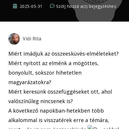
Az
2025-05-31
Szólj hozzá a(z)
bejegyzéshez
összeesküvés-
elméletek
titkai
1.
Vidi Rita
rész
–
Miért imádjuk az összeesküvés-elméleteket?
A
Miért nyitott az elménk a mögöttes,
szórakoztató
bonyolult, sokszor hihetetlen
faktor
magyarázatokra?
Miért keresünk összefüggéseket ott, ahol
valószínűleg nincsenek is?
A következő napokban-hetekben több
alkalommal is visszatérek erre a témára,