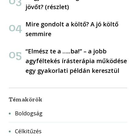
jövőt? (részlet)
Mire gondolt a költő? A jó költő
semmire
“Elmész te a …..ba!” – a jobb
agyféltekés írásterápia működése
egy gyakorlati példán keresztül
Témakörök
Boldogság
Célkitűzés