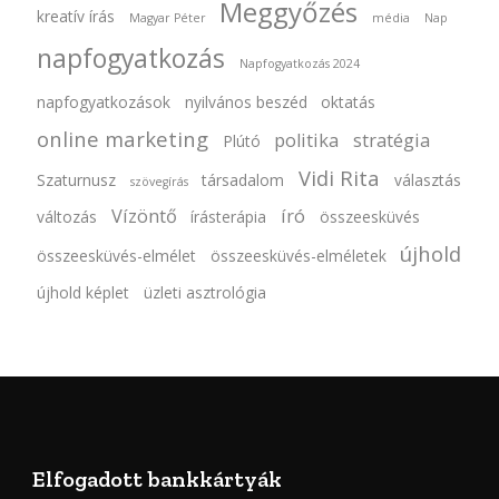
Meggyőzés
kreatív írás
Magyar Péter
média
Nap
napfogyatkozás
Napfogyatkozás 2024
napfogyatkozások
nyilvános beszéd
oktatás
online marketing
politika
stratégia
Plútó
Vidi Rita
Szaturnusz
társadalom
választás
szövegírás
Vízöntő
író
változás
írásterápia
összeesküvés
újhold
összeesküvés-elmélet
összeesküvés-elméletek
újhold képlet
üzleti asztrológia
Elfogadott bankkártyák