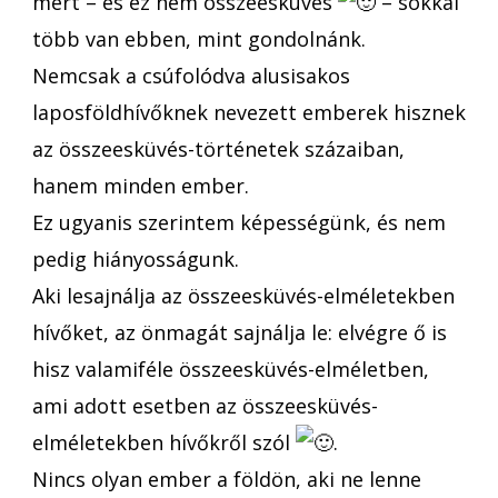
mert – és ez nem összeesküvés
– sokkal
több van ebben, mint gondolnánk.
Nemcsak a csúfolódva alusisakos
laposföldhívőknek nevezett emberek hisznek
az összeesküvés-történetek százaiban,
hanem minden ember.
Ez ugyanis szerintem képességünk, és nem
pedig hiányosságunk.
Aki lesajnálja az összeesküvés-elméletekben
hívőket, az önmagát sajnálja le: elvégre ő is
hisz valamiféle összeesküvés-elméletben,
ami adott esetben az összeesküvés-
elméletekben hívőkről szól
.
Nincs olyan ember a földön, aki ne lenne