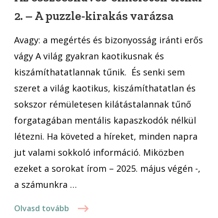
2.
2. – A puzzle-kirakás varázsa
–
A
Avagy: a megértés és bizonyosság iránti erős
puzzle-
kirakás
vágy A világ gyakran kaotikusnak és
varázsa
kiszámíthatatlannak tűnik. És senki sem
szeret a világ kaotikus, kiszámíthatatlan és
sokszor rémületesen kilátástalannak tűnő
forgatagában mentális kapaszkodók nélkül
létezni. Ha követed a híreket, minden napra
jut valami sokkoló információ. Miközben
ezeket a sorokat írom – 2025. május végén -,
a számunkra …
Olvasd tovább