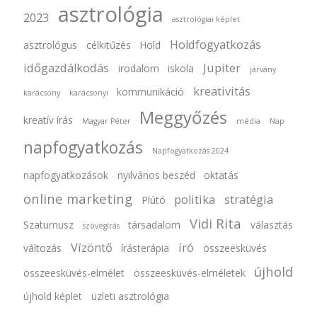
asztrológia
2023
asztrológiai képlet
Holdfogyatkozás
asztrológus
célkitűzés
Hold
időgazdálkodás
Jupiter
irodalom
iskola
járvány
kreativitás
kommunikáció
karácsony
karácsonyi
Meggyőzés
kreatív írás
Magyar Péter
média
Nap
napfogyatkozás
Napfogyatkozás 2024
napfogyatkozások
nyilvános beszéd
oktatás
online marketing
politika
stratégia
Plútó
Vidi Rita
Szaturnusz
társadalom
választás
szövegírás
Vízöntő
író
változás
írásterápia
összeesküvés
újhold
összeesküvés-elmélet
összeesküvés-elméletek
újhold képlet
üzleti asztrológia