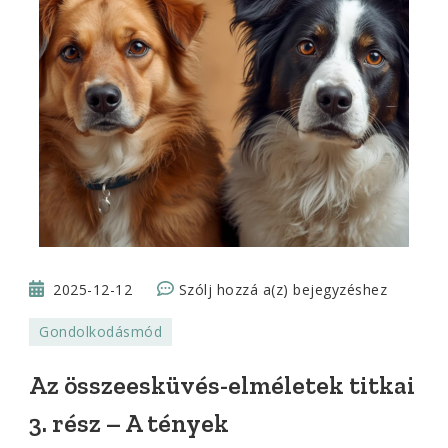
Az
2025-12-12
Szólj hozzá a(z)
bejegyzéshez
összeesküvés-
Gondolkodásmód
elméletek
titkai
Az összeesküvés-elméletek titkai
3.
3. rész – A tények
rész
–