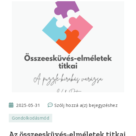
Az
2025-05-31
Szólj hozzá a(z)
bejegyzéshez
összeesküvés-
Gondolkodásmód
elméletek
titkai
Az összeesküvés-elméletek titkai