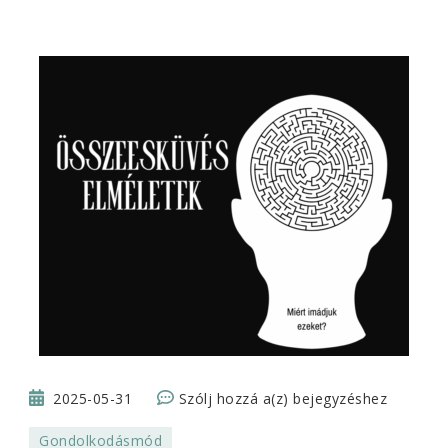
Az
2025-05-31
Szólj hozzá a(z)
bejegyzéshez
összeesküvés-
Gondolkodásmód