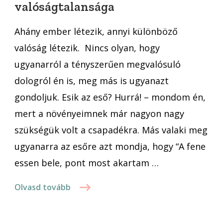
valóságtalansága
A
tények
Ahány ember létezik, annyi különböző
valóságtalansága
valóság létezik. Nincs olyan, hogy
ugyanarról a tényszerűen megvalósuló
dologról én is, meg más is ugyanazt
gondoljuk. Esik az eső? Hurrá! – mondom én,
mert a növényeimnek már nagyon nagy
szükségük volt a csapadékra. Más valaki meg
ugyanarra az esőre azt mondja, hogy “A fene
essen bele, pont most akartam …
Olvasd tovább