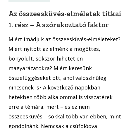
elméletek
titkai
Az összeesküvés-elméletek titkai
1.
1. rész – A szórakoztató faktor
rész
–
Miért imádjuk az összeesküvés-elméleteket?
A
szórakoztató
Miért nyitott az elménk a mögöttes,
faktor
bonyolult, sokszor hihetetlen
magyarázatokra? Miért keresünk
összefüggéseket ott, ahol valószínűleg
nincsenek is? A következő napokban-
hetekben több alkalommal is visszatérek
erre a témára, mert – és ez nem
összeesküvés – sokkal több van ebben, mint
gondolnánk. Nemcsak a csúfolódva