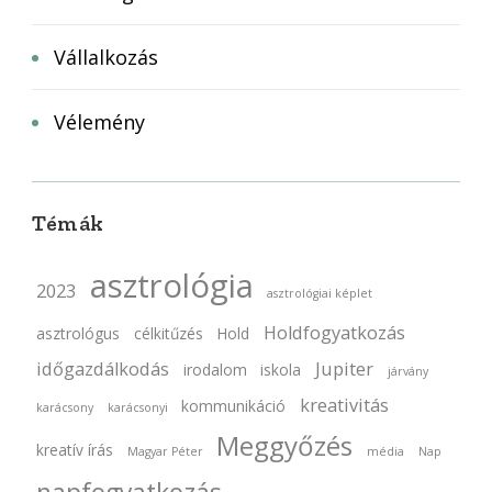
Vállalkozás
Vélemény
Témák
asztrológia
2023
asztrológiai képlet
Holdfogyatkozás
asztrológus
célkitűzés
Hold
időgazdálkodás
Jupiter
irodalom
iskola
járvány
kreativitás
kommunikáció
karácsony
karácsonyi
Meggyőzés
kreatív írás
Magyar Péter
média
Nap