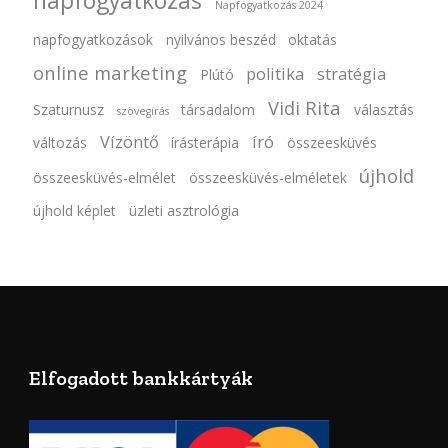
napfogyatkozás
Napfogyatkozás 2024
napfogyatkozások
nyilvános beszéd
oktatás
online marketing
politika
stratégia
Plútó
Vidi Rita
Szaturnusz
társadalom
választás
szövegírás
Vízöntő
író
változás
írásterápia
összeesküvés
újhold
összeesküvés-elmélet
összeesküvés-elméletek
újhold képlet
üzleti asztrológia
Elfogadott bankkártyák