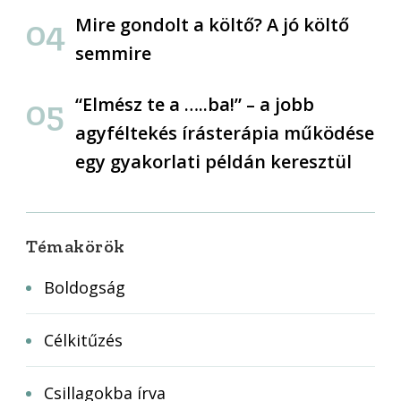
Mire gondolt a költő? A jó költő
semmire
“Elmész te a …..ba!” – a jobb
agyféltekés írásterápia működése
egy gyakorlati példán keresztül
Témakörök
Boldogság
Célkitűzés
Csillagokba írva