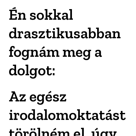
Én sokkal
drasztikusabban
fognám meg a
dolgot:
Az egész
irodalomoktatást
törölném el, úgy,