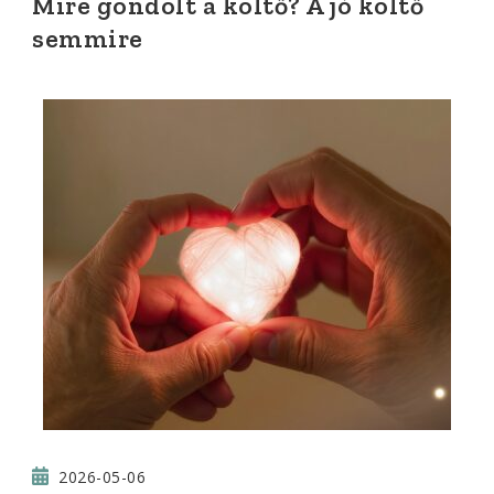
Mire gondolt a költő? A jó költő
semmire
2026-05-06