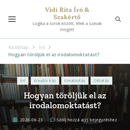
Vidi Rita Író &
Szakértő
Logika a sorok között, lélek a szavak
mögött
Kezdőlap
Író
Hogyan töröljük el az irodalomoktatást?
Író
Kreatív írás
Kreativitás
Oktatás
Hogyan töröljük el az
irodalomoktatást?
Hogyan
2026-06-23
Szólj hozzá a(z)
bejegyzéshez
töröljük