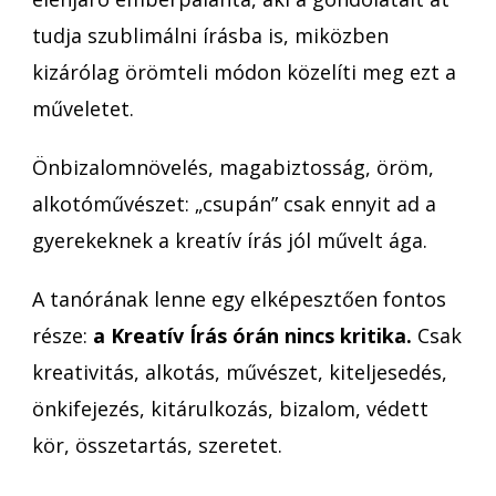
tudja szublimálni írásba is, miközben
kizárólag örömteli módon közelíti meg ezt a
műveletet.
Önbizalomnövelés, magabiztosság, öröm,
alkotóművészet: „csupán” csak ennyit ad a
gyerekeknek a kreatív írás jól művelt ága.
A tanórának lenne egy elképesztően fontos
része:
a Kreatív Írás órán nincs kritika.
Csak
kreativitás, alkotás, művészet, kiteljesedés,
önkifejezés, kitárulkozás, bizalom, védett
kör, összetartás, szeretet.