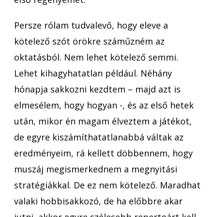
Persze rólam tudvalevő, hogy eleve a
kötelező szót örökre száműzném az
oktatásból. Nem lehet kötelező semmi.
Lehet kihagyhatatlan például. Néhány
hónapja sakkozni kezdtem – majd azt is
elmesélem, hogy hogyan -, és az első hetek
után, mikor én magam élveztem a játékot,
de egyre kiszámíthatatlanabbá váltak az
eredményeim, rá kellett döbbennem, hogy
muszáj megismerkednem a megnyitási
stratégiákkal. De ez nem kötelező. Maradhat
valaki hobbisakkozó, de ha előbbre akar
jutni, akkor egyre szélesebb repertoárt kell