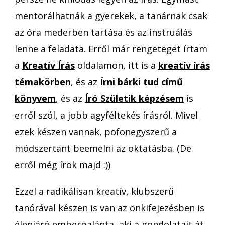
mentorálhatnák a gyerekek, a tanárnak csak
az óra mederben tartása és az instruálás
lenne a feladata. Erről már rengeteget írtam
a
Kreatív Írás
oldalamon, itt is a
kreatív írás
témakörben
, és az
Írni bárki tud című
könyvem
, és az
Író Születik képzésem
is
erről szól, a jobb agyféltekés írásról. Mivel
ezek készen vannak, pofonegyszerű a
módszertant beemelni az oktatásba. (De
erről még írok majd :))
Ezzel a radikálisan kreatív, klubszerű
tanórával készen is van az önkifejezésben is
élenjáró emberpalánta, aki a gondolatait át