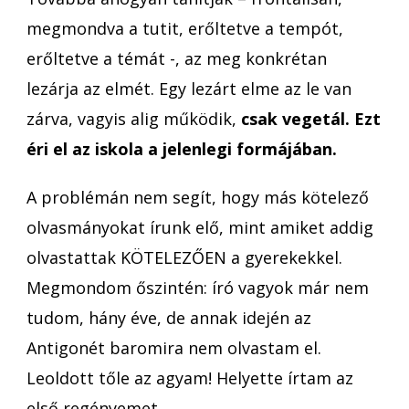
megmondva a tutit, erőltetve a tempót,
erőltetve a témát -, az meg konkrétan
lezárja az elmét. Egy lezárt elme az le van
zárva, vagyis alig működik,
csak vegetál.
Ezt
éri el az iskola a jelenlegi formájában.
A problémán nem segít, hogy más kötelező
olvasmányokat írunk elő, mint amiket addig
olvastattak KÖTELEZŐEN a gyerekekkel.
Megmondom őszintén: író vagyok már nem
tudom, hány éve, de annak idején az
Antigonét baromira nem olvastam el.
Leoldott tőle az agyam! Helyette írtam az
első regényemet.