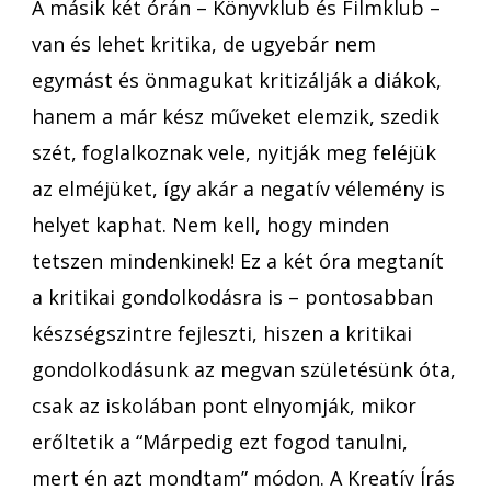
A másik két órán – Könyvklub és Filmklub –
van és lehet kritika, de ugyebár nem
egymást és önmagukat kritizálják a diákok,
hanem a már kész műveket elemzik, szedik
szét, foglalkoznak vele, nyitják meg feléjük
az elméjüket, így akár a negatív vélemény is
helyet kaphat. Nem kell, hogy minden
tetszen mindenkinek! Ez a két óra megtanít
a kritikai gondolkodásra is – pontosabban
készségszintre fejleszti, hiszen a kritikai
gondolkodásunk az megvan születésünk óta,
csak az iskolában pont elnyomják, mikor
erőltetik a “Márpedig ezt fogod tanulni,
mert én azt mondtam” módon. A Kreatív Írás