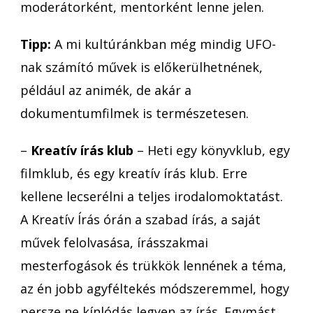
moderátorként, mentorként lenne jelen.
Tipp:
A mi kultúránkban még mindig UFO-
nak számító művek is előkerülhetnének,
például az animék, de akár a
dokumentumfilmek is természetesen.
–
Kreatív írás klub
– Heti egy könyvklub, egy
filmklub, és egy kreatív írás klub. Erre
kellene lecserélni a teljes irodalomoktatást.
A Kreatív Írás órán a szabad írás, a saját
művek felolvasása, írásszakmai
mesterfogások és trükkök lennének a téma,
az én jobb agyféltekés módszeremmel, hogy
persze ne kínlódás legyen az írás. Egymást