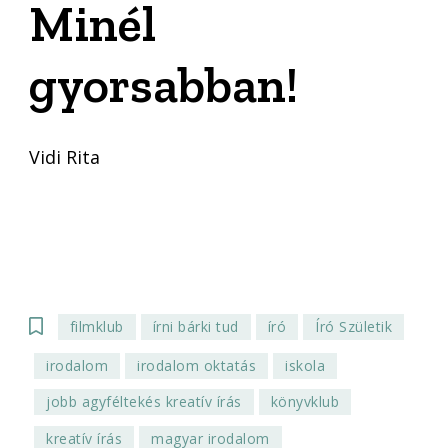
Minél
gyorsabban!
Vidi Rita
filmklub
írni bárki tud
író
Író Születik
irodalom
irodalom oktatás
iskola
jobb agyféltekés kreatív írás
könyvklub
kreatív írás
magyar irodalom