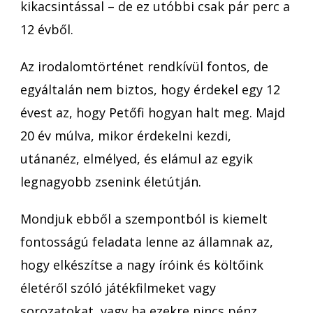
kikacsintással – de ez utóbbi csak pár perc a
12 évből.
Az irodalomtörténet rendkívül fontos, de
egyáltalán nem biztos, hogy érdekel egy 12
évest az, hogy Petőfi hogyan halt meg. Majd
20 év múlva, mikor érdekelni kezdi,
utánanéz, elmélyed, és elámul az egyik
legnagyobb zsenink életútján.
Mondjuk ebből a szempontból is kiemelt
fontosságú feladata lenne az államnak az,
hogy elkészítse a nagy íróink és költőink
életéről szóló játékfilmeket vagy
sorozatokat, vagy ha ezekre nincs pénz,