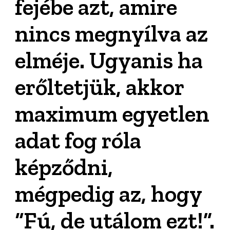
fejébe azt, amire
nincs megnyílva az
elméje. Ugyanis ha
erőltetjük, akkor
maximum egyetlen
adat fog róla
képződni,
mégpedig az, hogy
“Fú, de utálom ezt!”.