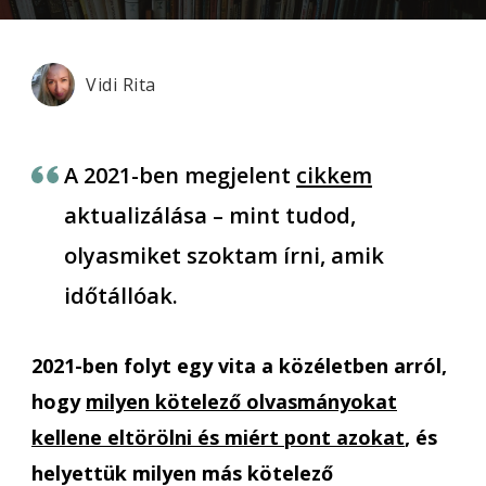
el
az
irodalomoktatást?
Vidi Rita
A 2021-ben megjelent
cikkem
aktualizálása – mint tudod,
olyasmiket szoktam írni, amik
időtállóak.
2021-ben folyt egy vita a közéletben arról,
hogy
milyen kötelező olvasmányokat
kellene eltörölni és miért pont azokat
, és
helyettük milyen más kötelező