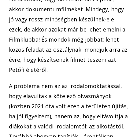
akkor dokumentumfilmeket. Mindegy, hogy
jó vagy rossz minőségben készülnek-e el
ezek, de akkor azokat már be lehet emelni a
Filmklubba! És mondok még jobbat: lehet
közös feladat az osztálynak, mondjuk arra az
évre, hogy készítsenek filmet teszem azt
Petőfi életéről.
A probléma nem az az irodalomoktatással,
hogy elavultak a kötelező olvasmányok
(közben 2021 óta volt ezen a területen újítás,
ha jól figyeltem), hanem az, hogy eltávolítja a
diákokat a valódi irodalomtól: az alkotástól.
Továbbá ahogyan tanítják – frontálisan,