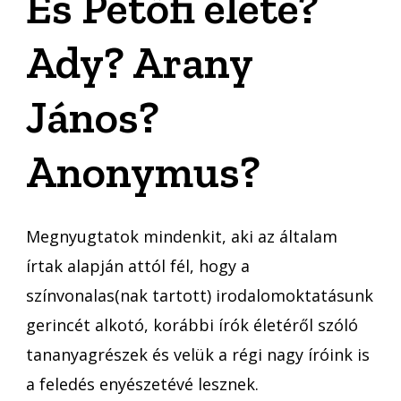
És Petőfi élete?
Ady? Arany
János?
Anonymus?
Megnyugtatok mindenkit, aki az általam
írtak alapján attól fél, hogy a
színvonalas(nak tartott) irodalomoktatásunk
gerincét alkotó, korábbi írók életéről szóló
tananyagrészek és velük a régi nagy íróink is
a feledés enyészetévé lesznek.