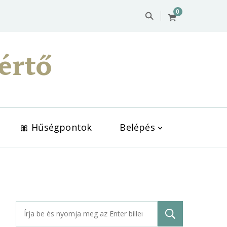
0
értő
🎀 Hűségpontok
Belépés
Keresés: