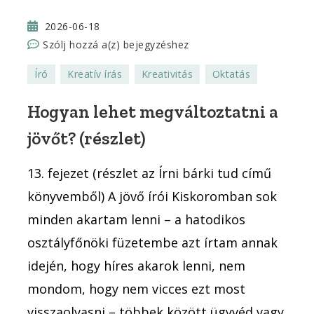
2026-06-18
Hogyan
Szólj hozzá a(z)
bejegyzéshez
lehet
Író
Kreatív írás
Kreativitás
Oktatás
megváltoztatni
a
Hogyan lehet megváltoztatni a
jövőt?
jövőt? (részlet)
(részlet)
13. fejezet (részlet az Írni bárki tud című
könyvemből) A jövő írói Kiskoromban sok
minden akartam lenni – a hatodikos
osztályfőnöki füzetembe azt írtam annak
idején, hogy híres akarok lenni, nem
mondom, hogy nem vicces ezt most
visszaolvasni – többek között ügyvéd vagy