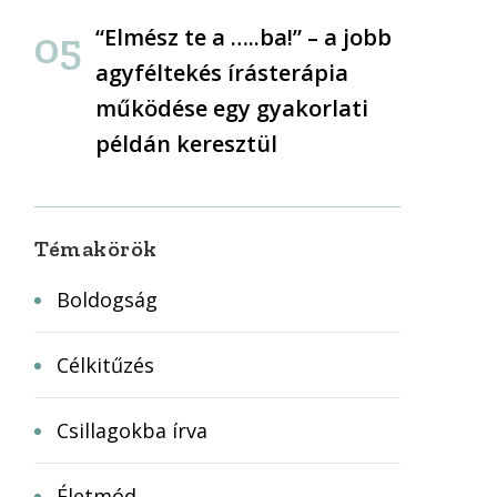
“Elmész te a …..ba!” – a jobb
agyféltekés írásterápia
működése egy gyakorlati
példán keresztül
Témakörök
Boldogság
Célkitűzés
Csillagokba írva
Életmód