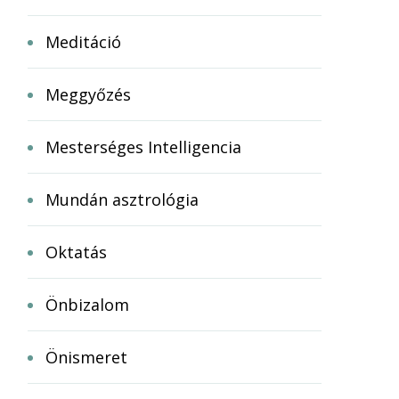
Meditáció
Meggyőzés
Mesterséges Intelligencia
Mundán asztrológia
Oktatás
Önbizalom
Önismeret