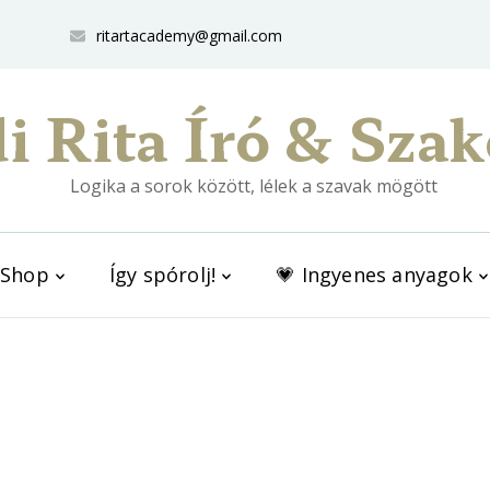
ritartacademy@gmail.com
i Rita Író & Szak
Logika a sorok között, lélek a szavak mögött
Shop
Így spórolj!
💗 Ingyenes anyagok