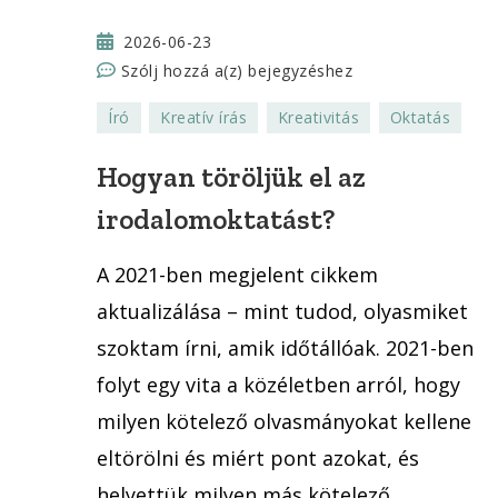
2026-06-23
Hogyan
Szólj hozzá a(z)
bejegyzéshez
töröljük
Író
Kreatív írás
Kreativitás
Oktatás
el
az
Hogyan töröljük el az
irodalomoktatást?
irodalomoktatást?
A 2021-ben megjelent cikkem
aktualizálása – mint tudod, olyasmiket
szoktam írni, amik időtállóak. 2021-ben
folyt egy vita a közéletben arról, hogy
milyen kötelező olvasmányokat kellene
eltörölni és miért pont azokat, és
helyettük milyen más kötelező