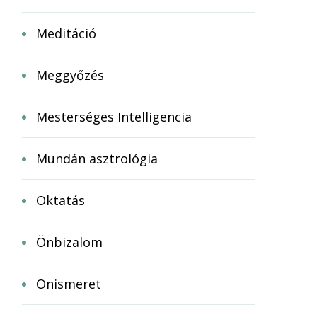
Meditáció
Meggyőzés
Mesterséges Intelligencia
Mundán asztrológia
Oktatás
Önbizalom
Önismeret