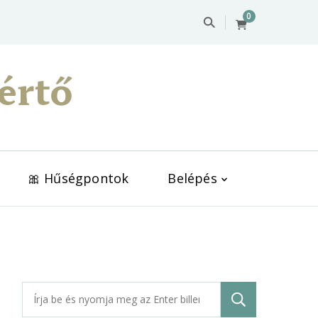
0
értő
🎀 Hűségpontok
Belépés
Keresés: