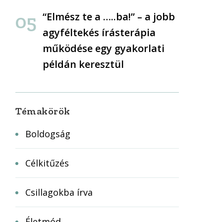
“Elmész te a …..ba!” – a jobb
agyféltekés írásterápia
működése egy gyakorlati
példán keresztül
Témakörök
Boldogság
Célkitűzés
Csillagokba írva
Életmód