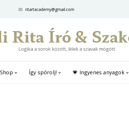
ritartacademy@gmail.com
i Rita Író & Szak
Logika a sorok között, lélek a szavak mögött
Shop
Így spórolj!
💗 Ingyenes anyagok