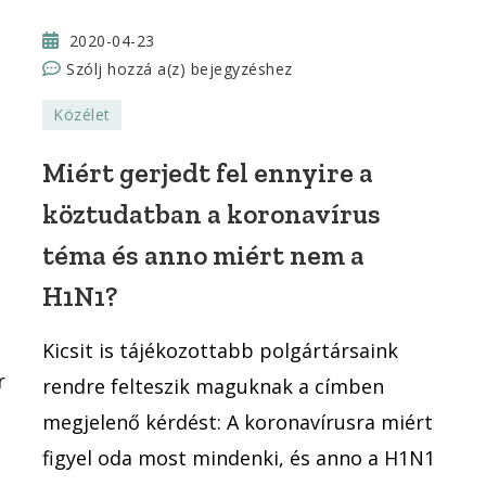
2020-04-23
Miért
Szólj hozzá a(z)
bejegyzéshez
gerjedt
Közélet
fel
ennyire
Miért gerjedt fel ennyire a
a
köztudatban a koronavírus
köztudatban
a
téma és anno miért nem a
koronavírus
H1N1?
téma
és
Kicsit is tájékozottabb polgártársaink
anno
r
miért
rendre felteszik maguknak a címben
nem
megjelenő kérdést: A koronavírusra miért
a
figyel oda most mindenki, és anno a H1N1
H1N1?