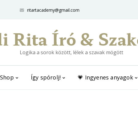
ritartacademy@gmail.com
i Rita Író & Szak
Logika a sorok között, lélek a szavak mögött
Shop
Így spórolj!
💗 Ingyenes anyagok