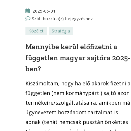
2025-05-31
Mennyibe
Szólj hozzá a(z)
bejegyzéshez
kerül
Közélet
Stratégia
előfizetni
a
Mennyibe kerül előfizetni a
független
független magyar sajtóra 2025-
magyar
sajtóra
ben?
2025-
ben?
Kiszámoltam, hogy ha elő akarok fizetni a
független (nem kormánypárti) sajtó azon
termékeire/szolgáltatásaira, amikben má
úgynevezett hozzáadott tartalmat is
adnak (tehát nemcsak pusztán önkéntes