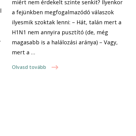
miért nem érdekelt szinte senkit? Ilyenkor
l
a fejünkben megfogalmazódó válaszok
ilyesmik szoktak lenni: – Hát, talán mert a
H1N1 nem annyira pusztító (de, még
-
magasabb is a halálozási aránya) – Vagy,
mert a …
Olvasd tovább