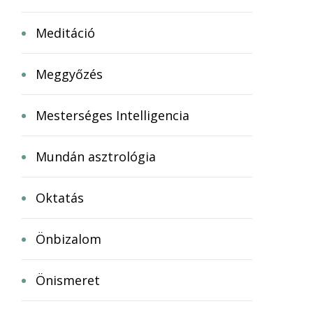
Meditáció
Meggyőzés
Mesterséges Intelligencia
Mundán asztrológia
Oktatás
Önbizalom
Önismeret