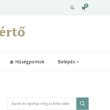
0
értő
🎀 Hűségpontok
Belépés
Keresés: