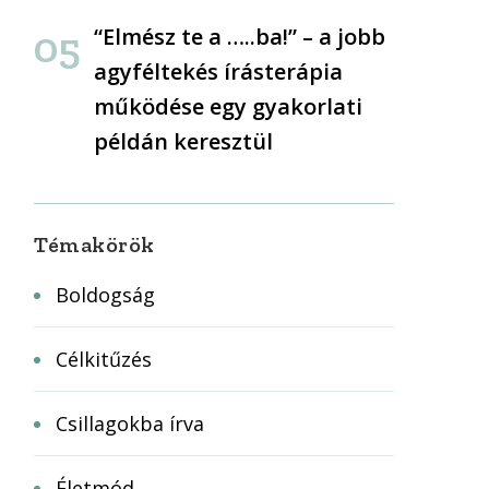
“Elmész te a …..ba!” – a jobb
agyféltekés írásterápia
működése egy gyakorlati
példán keresztül
Témakörök
Boldogság
Célkitűzés
Csillagokba írva
Életmód