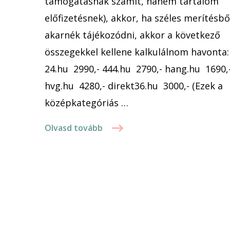
támogatásnak számít, hanem tartalom
előfizetésnek), akkor, ha széles merítésbő
akarnék tájékozódni, akkor a következő
összegekkel kellene kalkulálnom havonta:
24.hu 2990,- 444.hu 2790,- hang.hu 1690,
hvg.hu 4280,- direkt36.hu 3000,- (Ezek a
középkategóriás …
Olvasd tovább