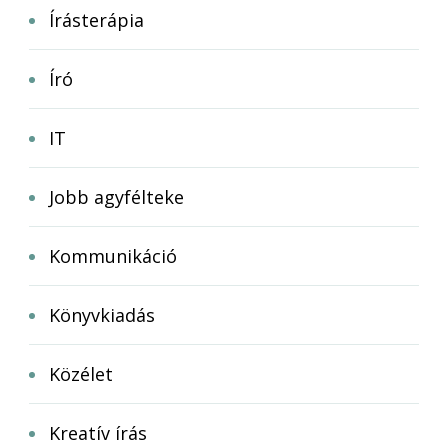
Írásterápia
Író
IT
Jobb agyfélteke
Kommunikáció
Könyvkiadás
Közélet
Kreatív írás