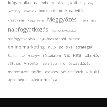
időgazdálkodás
Jupiter
irodalom
iskola
járvány
kreativitás
kommunikáció
karácsony
karácsonyi
Meggyőzés
kreatív írás
Magyar Péter
média
Nap
napfogyatkozás
Napfogyatkozás 2024
napfogyatkozások
nyilvános beszéd
oktatás
online marketing
politika
stratégia
Plútó
Vidi Rita
Szaturnusz
társadalom
választás
szövegírás
Vízöntő
író
változás
írásterápia
összeesküvés
újhold
összeesküvés-elmélet
összeesküvés-elméletek
újhold képlet
üzleti asztrológia