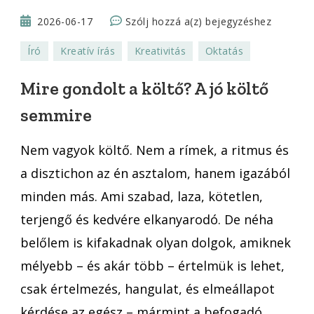
Mire
2026-06-17
Szólj hozzá a(z)
bejegyzéshez
gondolt
Író
Kreatív írás
Kreativitás
Oktatás
a
költő?
Mire gondolt a költő? A jó költő
A
semmire
jó
költő
Nem vagyok költő. Nem a rímek, a ritmus és
semmire
a disztichon az én asztalom, hanem igazából
minden más. Ami szabad, laza, kötetlen,
terjengő és kedvére elkanyarodó. De néha
belőlem is kifakadnak olyan dolgok, amiknek
mélyebb – és akár több – értelmük is lehet,
csak értelmezés, hangulat, és elmeállapot
kérdése az egész – mármint a befogadó, …