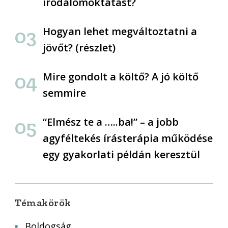
irodalomoktatást?
Hogyan lehet megváltoztatni a
jövőt? (részlet)
Mire gondolt a költő? A jó költő
semmire
“Elmész te a …..ba!” – a jobb
agyféltekés írásterápia működése
egy gyakorlati példán keresztül
Témakörök
Boldogság