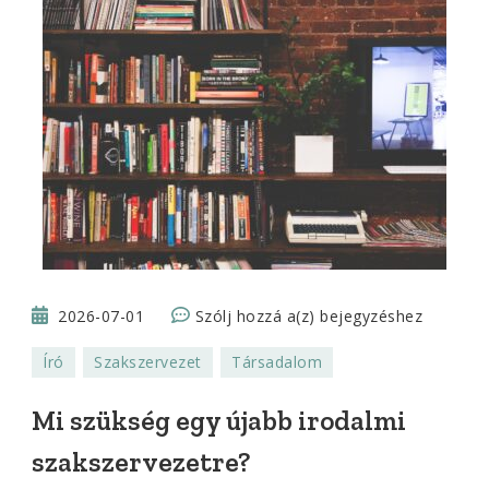
Mi
2026-07-01
Szólj hozzá a(z)
bejegyzéshez
szükség
Író
Szakszervezet
Társadalom
egy
újabb
Mi szükség egy újabb irodalmi
irodalmi
szakszervezetre?
szakszervezetre?