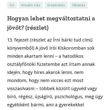
lehet
Író
Kreatív írás
Kreativitás
Oktatás
megváltoztatni
a
Hogyan lehet megváltoztatni a
jövőt?
jövőt? (részlet)
(részlet)
13. fejezet (részlet az Írni bárki tud című
könyvemből) A jövő írói Kiskoromban sok
minden akartam lenni – a hatodikos
osztályfőnöki füzetembe azt írtam annak
idején, hogy híres akarok lenni, nem
mondom, hogy nem vicces ezt most
visszaolvasni – többek között ügyvéd vagy
bíró, régész, újságíró, pszichológus, meg úgy
egyébként bármi, ami a gyerekekkel