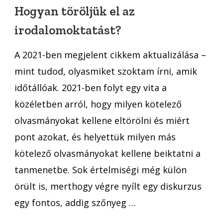
az
Hogyan töröljük el az
irodalomoktatást?
irodalomoktatást?
A 2021-ben megjelent cikkem aktualizálása –
mint tudod, olyasmiket szoktam írni, amik
időtállóak. 2021-ben folyt egy vita a
közéletben arról, hogy milyen kötelező
olvasmányokat kellene eltörölni és miért
pont azokat, és helyettük milyen más
kötelező olvasmányokat kellene beiktatni a
tanmenetbe. Sok értelmiségi még külön
örült is, merthogy végre nyílt egy diskurzus
egy fontos, addig szőnyeg …