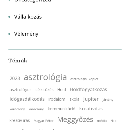
Vállalkozás
Vélemény
Témák
asztrológia
2023
asztrológiai képlet
Holdfogyatkozás
asztrológus
célkitűzés
Hold
időgazdálkodás
Jupiter
irodalom
iskola
járvány
kreativitás
kommunikáció
karácsony
karácsonyi
Meggyőzés
kreatív írás
Magyar Péter
média
Nap