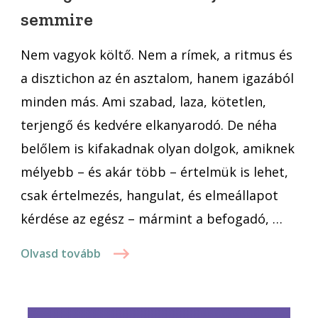
semmire
jó
költő
Nem vagyok költő. Nem a rímek, a ritmus és
semmire
a disztichon az én asztalom, hanem igazából
minden más. Ami szabad, laza, kötetlen,
terjengő és kedvére elkanyarodó. De néha
belőlem is kifakadnak olyan dolgok, amiknek
mélyebb – és akár több – értelmük is lehet,
csak értelmezés, hangulat, és elmeállapot
kérdése az egész – mármint a befogadó, …
Olvasd tovább