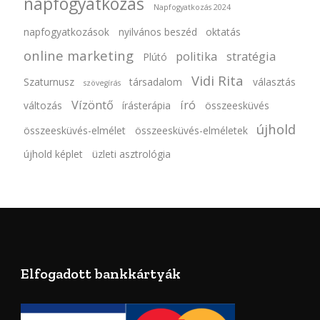
napfogyatkozás
Napfogyatkozás 2024
napfogyatkozások
nyilvános beszéd
oktatás
online marketing
politika
stratégia
Plútó
Vidi Rita
Szaturnusz
társadalom
választás
szövegírás
Vízöntő
író
változás
írásterápia
összeesküvés
újhold
összeesküvés-elmélet
összeesküvés-elméletek
újhold képlet
üzleti asztrológia
Elfogadott bankkártyák