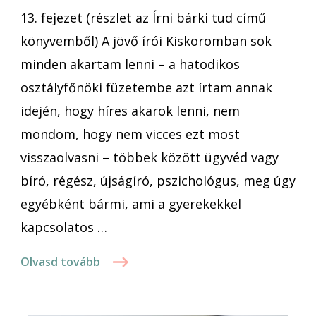
13. fejezet (részlet az Írni bárki tud című
könyvemből) A jövő írói Kiskoromban sok
minden akartam lenni – a hatodikos
osztályfőnöki füzetembe azt írtam annak
idején, hogy híres akarok lenni, nem
mondom, hogy nem vicces ezt most
visszaolvasni – többek között ügyvéd vagy
bíró, régész, újságíró, pszichológus, meg úgy
egyébként bármi, ami a gyerekekkel
kapcsolatos …
Olvasd tovább