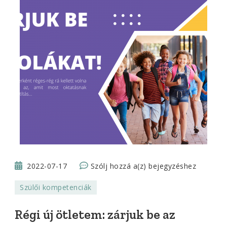
Régi
2022-07-17
Szólj hozzá a(z)
bejegyzéshez
új
Szülői kompetenciák
ötletem:
zárjuk
Régi új ötletem: zárjuk be az
be