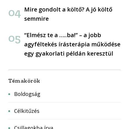
Mire gondolt a költő? A jó költő
semmire
“Elmész te a …..ba!” – a jobb
agyféltekés írásterápia működése
egy gyakorlati példán keresztül
Témakörök
Boldogság
Célkitűzés
Csillagokba írva