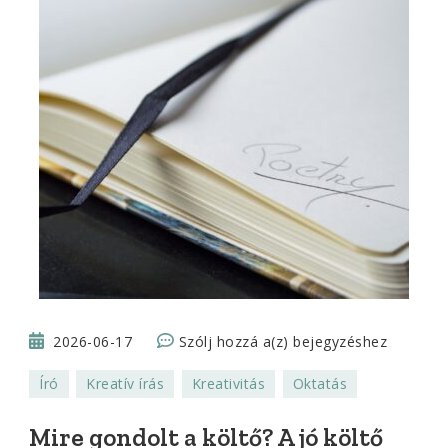
Mire
2026-06-17
Szólj hozzá a(z)
bejegyzéshez
gondolt
Író
Kreatív írás
Kreativitás
Oktatás
a
költő?
Mire gondolt a költő? A jó költő
A