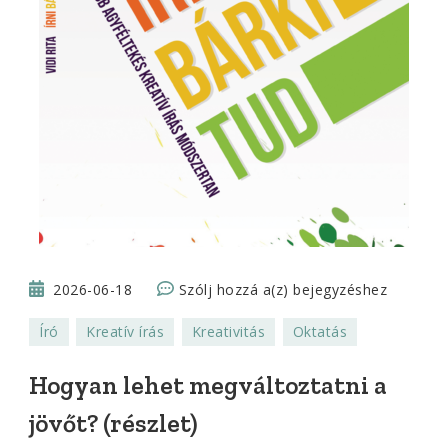
Hogyan
2026-06-18
Szólj hozzá a(z)
bejegyzéshez
lehet
Író
Kreatív írás
Kreativitás
Oktatás
megváltoztatni
a
Hogyan lehet megváltoztatni a
jövőt?
jövőt? (részlet)
(részlet)