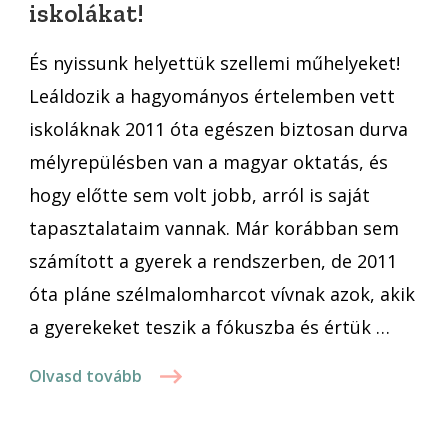
iskolákat!
az
iskolákat!
És nyissunk helyettük szellemi műhelyeket!
Leáldozik a hagyományos értelemben vett
iskoláknak 2011 óta egészen biztosan durva
mélyrepülésben van a magyar oktatás, és
hogy előtte sem volt jobb, arról is saját
tapasztalataim vannak. Már korábban sem
számított a gyerek a rendszerben, de 2011
óta pláne szélmalomharcot vívnak azok, akik
a gyerekeket teszik a fókuszba és értük …
Olvasd tovább