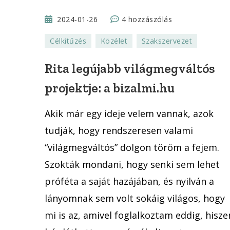
Rita
2024-01-26
4 hozzászólás
legújabb
Célkitűzés
Közélet
Szakszervezet
világmegváltós
projektje:
Rita legújabb világmegváltós
a
projektje: a bizalmi.hu
bizalmi.hu
című
Akik már egy ideje velem vannak, azok
bejegyzéshez
tudják, hogy rendszeresen valami
“világmegváltós” dolgon töröm a fejem.
Szokták mondani, hogy senki sem lehet
próféta a saját hazájában, és nyilván a
lányomnak sem volt sokáig világos, hogy
mi is az, amivel foglalkoztam eddig, hisze