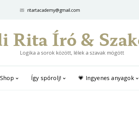
ritartacademy@gmail.com
i Rita Író & Szak
Logika a sorok között, lélek a szavak mögött
Shop
Így spórolj!
💗 Ingyenes anyagok