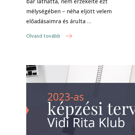
bár láthatta, nem érzékelte ezt
mélységében – néha eljött velem
előadásaimra és árulta …
Olvasd tovább