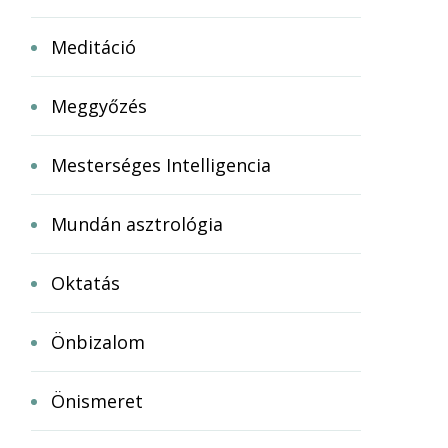
Meditáció
Meggyőzés
Mesterséges Intelligencia
Mundán asztrológia
Oktatás
Önbizalom
Önismeret