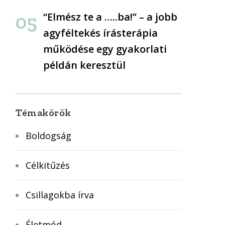
“Elmész te a …..ba!” – a jobb
agyféltekés írásterápia
működése egy gyakorlati
példán keresztül
Témakörök
Boldogság
Célkitűzés
Csillagokba írva
Életmód