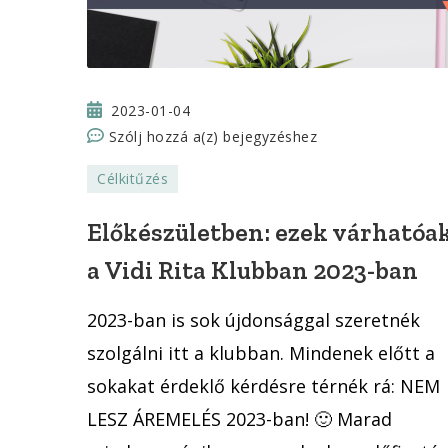
2023-01-04
Előkészületben:
Szólj hozzá a(z)
bejegyzéshez
ezek
Célkitűzés
várhatóak
a
Előkészületben: ezek várhatóa
Vidi
a Vidi Rita Klubban 2023-ban
Rita
Klubban
2023-ban is sok újdonsággal szeretnék
2023-
ban
szolgálni itt a klubban. Mindenek előtt a
sokakat érdeklő kérdésre térnék rá: NEM
LESZ ÁREMELÉS 2023-ban! 🙂 Marad