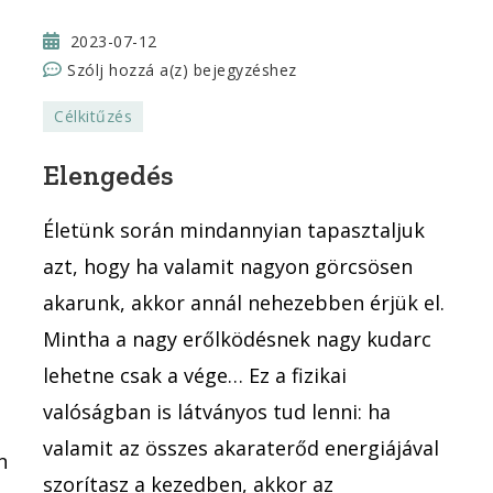
2023-07-12
Elengedés
Szólj hozzá a(z)
bejegyzéshez
Célkitűzés
Elengedés
Életünk során mindannyian tapasztaljuk
azt, hogy ha valamit nagyon görcsösen
akarunk, akkor annál nehezebben érjük el.
Mintha a nagy erőlködésnek nagy kudarc
lehetne csak a vége… Ez a fizikai
valóságban is látványos tud lenni: ha
valamit az összes akaraterőd energiájával
n
szorítasz a kezedben, akkor az