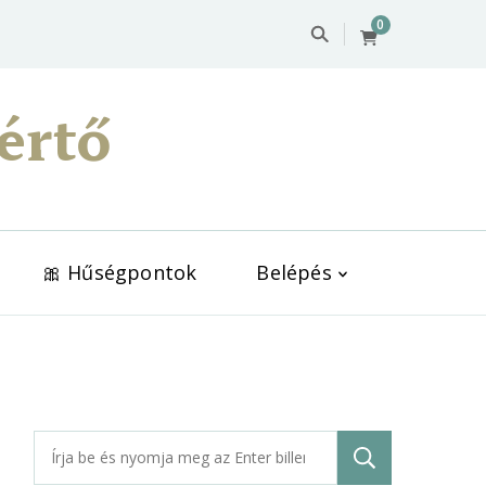
0
értő
🎀 Hűségpontok
Belépés
Keresés: