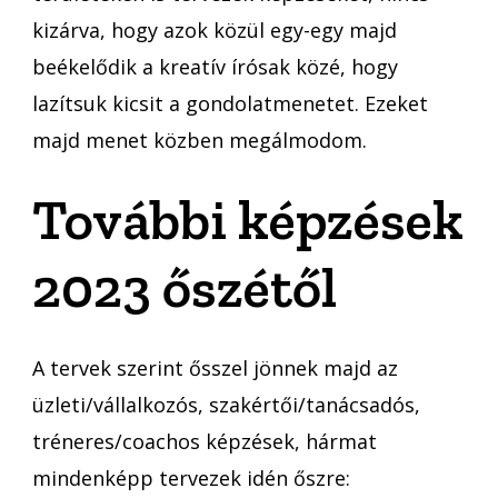
kizárva, hogy azok közül egy-egy majd
beékelődik a kreatív írósak közé, hogy
lazítsuk kicsit a gondolatmenetet. Ezeket
majd menet közben megálmodom.
További képzések
2023 őszétől
A tervek szerint ősszel jönnek majd az
üzleti/vállalkozós, szakértői/tanácsadós,
tréneres/coachos képzések, hármat
mindenképp tervezek idén őszre: