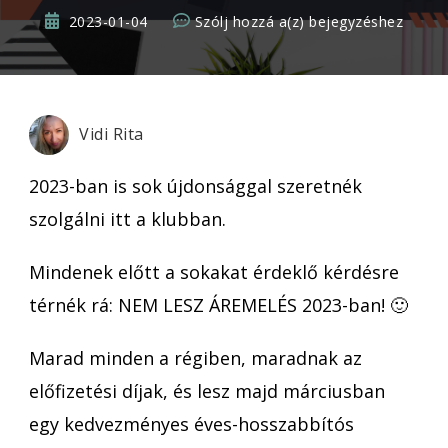
Előkészületben:
2023-01-04
Szólj hozzá a(z)
bejegyzéshez
ezek
várhatóak
a
Vidi
Vidi Rita
Rita
Klubban
2023-ban is sok újdonsággal szeretnék
2023-
szolgálni itt a klubban.
ban
Mindenek előtt a sokakat érdeklő kérdésre
térnék rá: NEM LESZ ÁREMELÉS 2023-ban! 🙂
Marad minden a régiben, maradnak az
előfizetési díjak, és lesz majd márciusban
egy kedvezményes éves-hosszabbítós