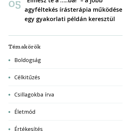
“Elmész te a …..ba!” – a jobb
agyféltekés írásterápia működése
egy gyakorlati példán keresztül
Témakörök
Boldogság
Célkitűzés
Csillagokba írva
Életmód
Értékesítés