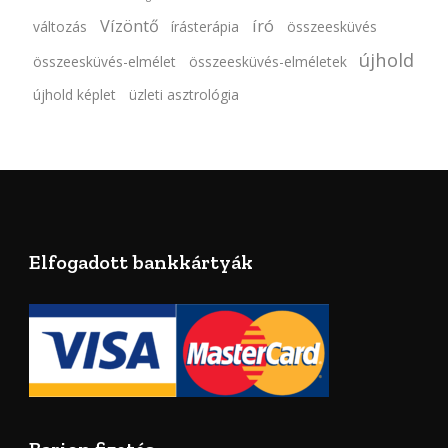
Vízöntő
író
változás
írásterápia
összeesküvés
újhold
összeesküvés-elmélet
összeesküvés-elméletek
újhold képlet
üzleti asztrológia
Elfogadott bankkártyák