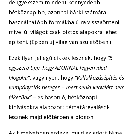
de igyekszem mindent könnyedebb,
hétköznapibb, azonnal bárki számára
használhatóbb formákba újra visszaönteni,
mivel új világot csak biztos alapokra lehet
építeni. (Éppen új világ van születőben.)
Ezek ilyen jellegű cikkek lesznek, hogy
“5
egyszerű tipp, hogy AZONNAL legyen időd
blogolni”
, vagy ilyen, hogy
“Vállalkozásépítés és
kampányolás betegen – mert senki kedvéért nem
fékezünk”
– és hasonló, hétköznapi
kihívásokra alapozott tématárgyalások
lesznek majd előtérben a blogon.
Akit mélyebben érdekel majd az adott téma,