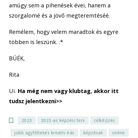
amúgy sem a pihenések évei, hanem a
szorgalomé és a jövő megteremtéséé.
Remélem, hogy velem maradtok és egyre
többen is leszünk. :*
BÚÉK,
Rita
Ui.
Ha még nem vagy klubtag, akkor itt
tudsz jelentkezni>>
2023
2023-as képzési terv
célkitűzés
jobb agyféltekés kreatív írás
képzések
online