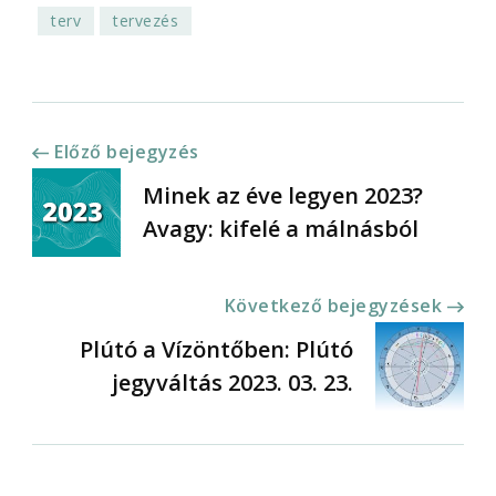
terv
tervezés
Bejegyzések
Előző bejegyzés
Minek az éve legyen 2023?
navigációja
Avagy: kifelé a málnásból
Következő bejegyzések
Plútó a Vízöntőben: Plútó
jegyváltás 2023. 03. 23.