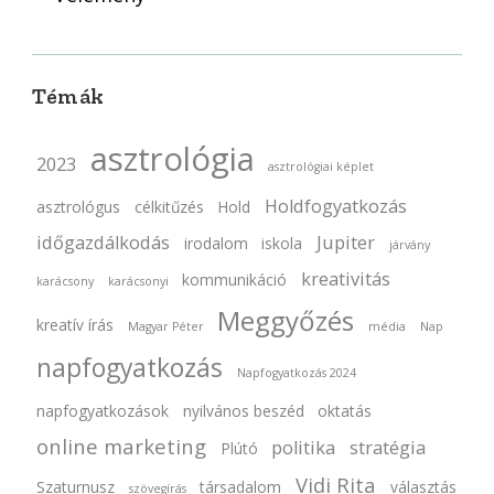
Témák
asztrológia
2023
asztrológiai képlet
Holdfogyatkozás
asztrológus
célkitűzés
Hold
időgazdálkodás
Jupiter
irodalom
iskola
járvány
kreativitás
kommunikáció
karácsony
karácsonyi
Meggyőzés
kreatív írás
Magyar Péter
média
Nap
napfogyatkozás
Napfogyatkozás 2024
napfogyatkozások
nyilvános beszéd
oktatás
online marketing
politika
stratégia
Plútó
Vidi Rita
Szaturnusz
társadalom
választás
szövegírás