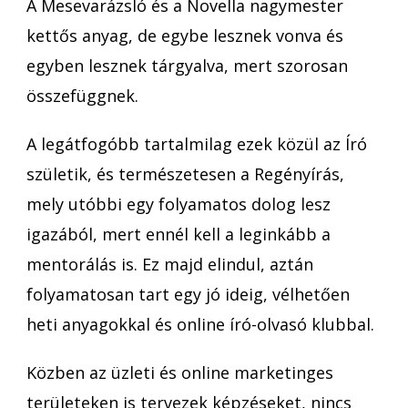
A Mesevarázsló és a Novella nagymester
kettős anyag, de egybe lesznek vonva és
egyben lesznek tárgyalva, mert szorosan
összefüggnek.
A legátfogóbb tartalmilag ezek közül az Író
születik, és természetesen a Regényírás,
mely utóbbi egy folyamatos dolog lesz
igazából, mert ennél kell a leginkább a
mentorálás is. Ez majd elindul, aztán
folyamatosan tart egy jó ideig, vélhetően
heti anyagokkal és online író-olvasó klubbal.
Közben az üzleti és online marketinges
területeken is tervezek képzéseket, nincs