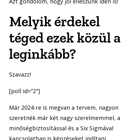
Azt gondolom, hogy jól elleszünk idén is!
Melyik érdekel
téged ezek közül a
leginkább?
Szavazz!
[poll id=”2″]
Már 2024-re is megvan a tervem, nagyon
szeretnék már két nagy szerelmemmel, a
minőségbiztosítással és a Six Sigmával
kapcsolatban is képzéseket indítani.