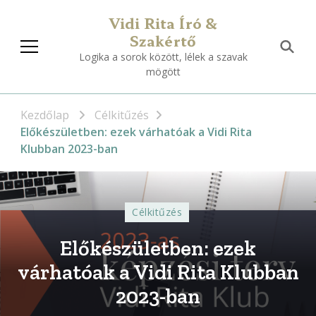
Vidi Rita Író &
Szakértő
Logika a sorok között, lélek a szavak
mögött
Kezdőlap
Célkitűzés
Előkészületben: ezek várhatóak a Vidi Rita
Klubban 2023-ban
Célkitűzés
Előkészületben: ezek
várhatóak a Vidi Rita Klubban
2023-ban