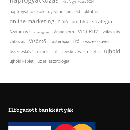
napfogyatkozás
Napfogyatkozás 2024
napfogyatkozások
nyilvános beszéd
oktatás
online marketing
politika
stratégia
Plútó
Vidi Rita
Szaturnusz
társadalom
választás
szövegírás
Vízöntő
író
változás
írásterápia
összeesküvés
újhold
összeesküvés-elmélet
összeesküvés-elméletek
újhold képlet
üzleti asztrológia
Elfogadott bankkártyák