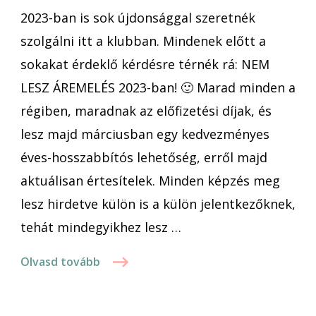
2023-ban is sok újdonsággal szeretnék
2023-
ban
szolgálni itt a klubban. Mindenek előtt a
sokakat érdeklő kérdésre térnék rá: NEM
LESZ ÁREMELÉS 2023-ban! 🙂 Marad minden a
régiben, maradnak az előfizetési díjak, és
lesz majd márciusban egy kedvezményes
éves-hosszabbítós lehetőség, erről majd
aktuálisan értesítelek. Minden képzés meg
lesz hirdetve külön is a külön jelentkezőknek,
tehát mindegyikhez lesz …
Olvasd tovább