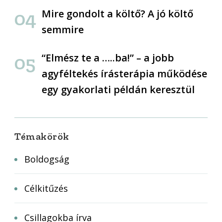
Mire gondolt a költő? A jó költő
semmire
“Elmész te a …..ba!” – a jobb
agyféltekés írásterápia működése
egy gyakorlati példán keresztül
Témakörök
Boldogság
Célkitűzés
Csillagokba írva