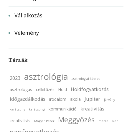
Vállalkozás
Vélemény
Témák
asztrológia
2023
asztrológiai képlet
Holdfogyatkozás
asztrológus
célkitűzés
Hold
időgazdálkodás
Jupiter
irodalom
iskola
járvány
kreativitás
kommunikáció
karácsony
karácsonyi
Meggyőzés
kreatív írás
Magyar Péter
média
Nap