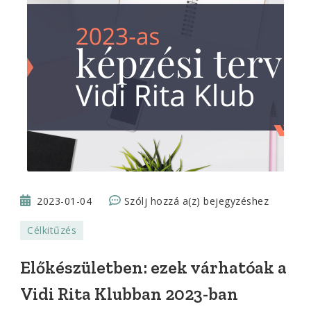
Előkészületben:
2023-01-04
Szólj hozzá a(z)
bejegyzéshez
ezek
Célkitűzés
várhatóak
a
Előkészületben: ezek várhatóak a
Vidi
Vidi Rita Klubban 2023-ban
Rita
Klubban