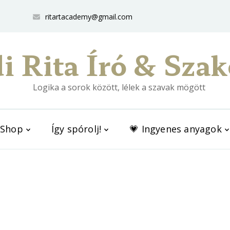
ritartacademy@gmail.com
i Rita Író & Szak
Logika a sorok között, lélek a szavak mögött
Shop
Így spórolj!
💗 Ingyenes anyagok