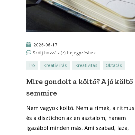
2026-06-17
Mire
Szólj hozzá a(z)
bejegyzéshez
gondolt
Író
Kreatív írás
Kreativitás
Oktatás
a
költő?
Mire gondolt a költő? A jó költő
A
semmire
jó
költő
Nem vagyok költő. Nem a rímek, a ritmus
semmire
és a disztichon az én asztalom, hanem
igazából minden más. Ami szabad, laza,