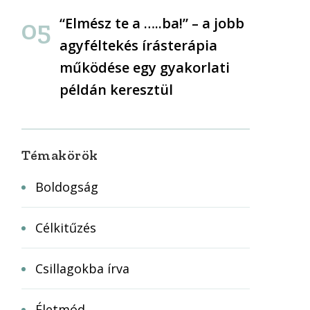
“Elmész te a …..ba!” – a jobb
agyféltekés írásterápia
működése egy gyakorlati
példán keresztül
Témakörök
Boldogság
Célkitűzés
Csillagokba írva
Életmód