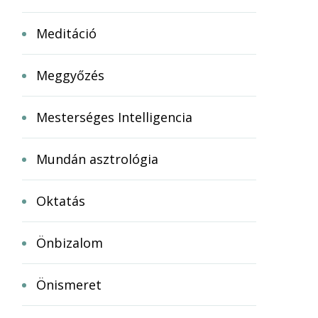
Meditáció
Meggyőzés
Mesterséges Intelligencia
Mundán asztrológia
Oktatás
Önbizalom
Önismeret