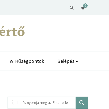
0
értő
🎀 Hűségpontok
Belépés
Keresés: