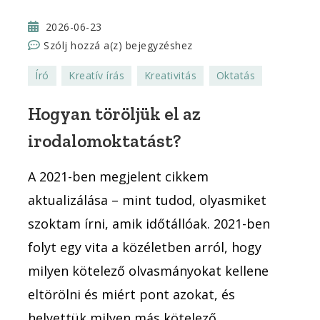
2026-06-23
Hogyan
Szólj hozzá a(z)
bejegyzéshez
töröljük
Író
Kreatív írás
Kreativitás
Oktatás
el
az
Hogyan töröljük el az
irodalomoktatást?
irodalomoktatást?
n
A 2021-ben megjelent cikkem
aktualizálása – mint tudod, olyasmiket
szoktam írni, amik időtállóak. 2021-ben
n
folyt egy vita a közéletben arról, hogy
milyen kötelező olvasmányokat kellene
eltörölni és miért pont azokat, és
helyettük milyen más kötelező