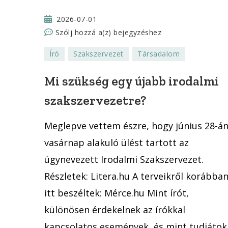
2026-07-01
Mi
Szólj hozzá a(z)
bejegyzéshez
szükség
Író
Szakszervezet
Társadalom
egy
újabb
Mi szükség egy újabb irodalmi
irodalmi
szakszervezetre?
szakszervezetre?
Meglepve vettem észre, hogy június 28-á
vasárnap alakuló ülést tartott az
úgynevezett Irodalmi Szakszervezet.
Részletek: Litera.hu A terveikről korábba
itt beszéltek: Mérce.hu Mint írót,
különösen érdekelnek az írókkal
kapcsolatos események, és mint tudjátok