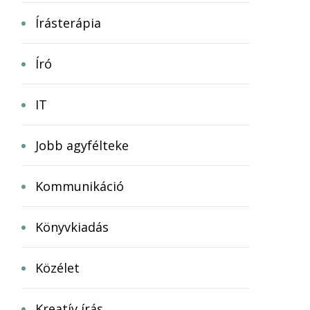
Írásterápia
Író
IT
Jobb agyfélteke
Kommunikáció
Könyvkiadás
Közélet
Kreatív írás