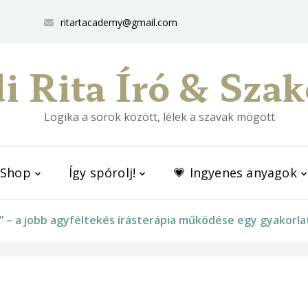
ritartacademy@gmail.com
i Rita Író & Szak
Logika a sorok között, lélek a szavak mögött
Shop
Így spórolj!
💗 Ingyenes anyagok
!” – a jobb agyféltekés írásterápia működése egy gyakorla