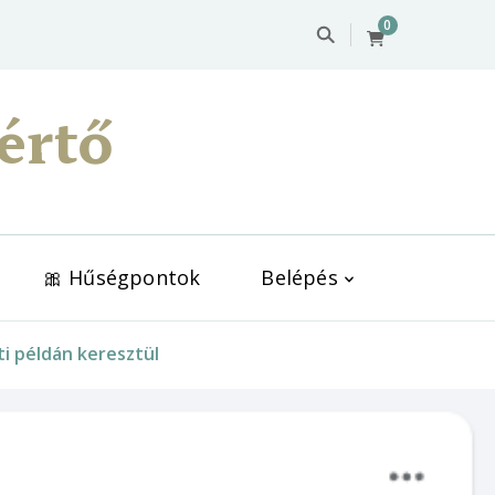
0
értő
🎀 Hűségpontok
Belépés
ti példán keresztül