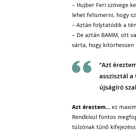
– Hujber Feri szövege ke
lehet felismerni, hogy 
– Aztán folytatódik a tén
– De aztán BAMM, ott van
várta, hogy kitörhessen
“Azt érezte
asszisztál a
újságíró sz
Azt éreztem…
ez maximá
Rendkívül fontos megfog
túlzónak tűnő kifejezéss