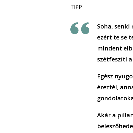
TIPP
Soha, senki 
ezért te se t
mindent elbí
szétfeszíti a
Egész nyugod
éreztél, ann
gondolatoka
Akár a pilla
beleszőhede