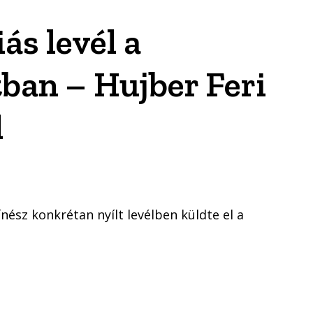
ás levél a
ban – Hujber Feri
l
nész konkrétan nyílt levélben küldte el a