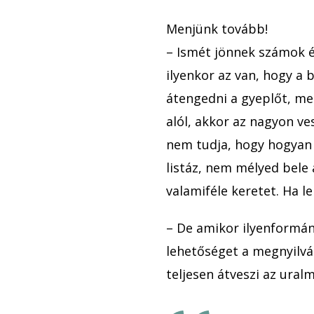
Menjünk tovább!
– Ismét jönnek számok é
ilyenkor az van, hogy a 
átengedni a gyeplőt, mer
alól, akkor az nagyon ve
nem tudja, hogy hogyan i
listáz, nem mélyed bele
valamiféle keretet. Ha l
– De amikor ilyenformán
lehetőséget a megnyilván
teljesen átveszi az uralm