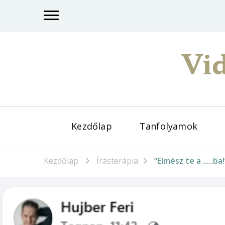
Vid
Kezdőlap
Tanfolyamok
Kezdőlap
Írásterápia
“Elmész te a …..ba