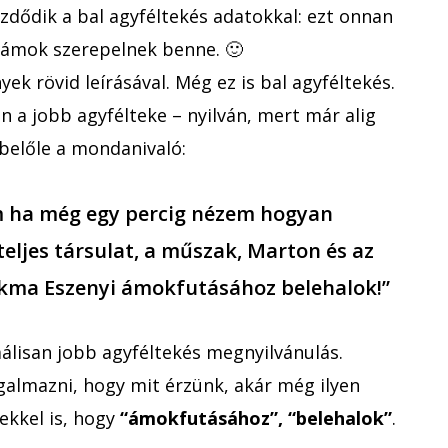
zdődik a bal agyféltekés adatokkal: ezt onnan
számok szerepelnek benne. 🙂
yek rövid leírásával. Még ez is bal agyféltekés.
 a jobb agyfélteke – nyilván, mert már alig
 belőle a mondanivaló:
m ha még egy percig nézem hogyan
 teljes társulat, a műszak, Marton és az
akma Eszenyi ámokfutásához belehalok!”
lisan jobb agyféltekés megnyilvánulás.
almazni, hogy mit érzünk, akár még ilyen
ekkel is, hogy
“ámokfutásához”, “belehalok”
.