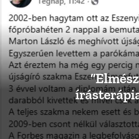
“Elmész 
írásterápi