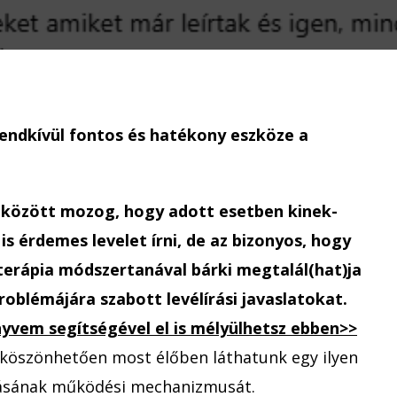
a
…..ba!”
–
a
jobb
agyféltekés
rendkívül fontos és hatékony eszköze a
írásterápia
működése
egy
 között mozog, hogy adott esetben kinek-
gyakorlati
is érdemes levelet írni, de az bizonyos, hogy
példán
sterápia módszertanával bárki megtalál(hat)ja
keresztül
roblémájára szabott levélírási javaslatokat.
nyvem segítségével el is mélyülhetsz ebben>>
 köszönhetően most élőben láthatunk egy ilyen
írásának működési mechanizmusát.