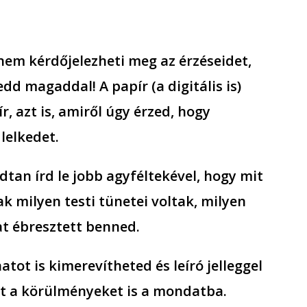
nem kérdőjelezheti meg az érzéseidet,
edd magaddal! A papír (a digitális is)
r, azt is, amiről úgy érzed, hogy
 lelkedet.
tan írd le jobb agyféltekével, hogy mit
ak milyen testi tünetei voltak, milyen
t ébresztett benned.
natot is kimerevítheted és leíró jelleggel
t a körülményeket is a mondatba.