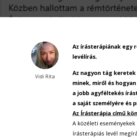
Az írásterápiának egy 
levélírás.
Az nagyon tág keretek
Vidi Rita
minek, miről és hogyan 
a jobb agyféltekés írá
a saját személyére és p
Az Írásterápia című kö
A közéleti eseményekek
írásterápiás levél meg