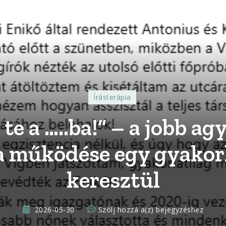
Írásterápia
te a …..ba!” – a jobb ag
a működése egy gyakor
keresztül
“Elmész
2026-05-30
Szólj hozzá a(z)
bejegyzéshez
te