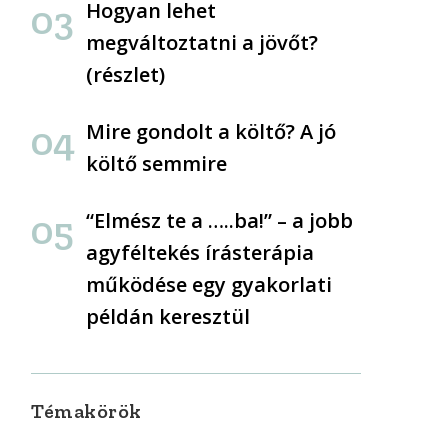
Hogyan lehet
megváltoztatni a jövőt?
(részlet)
Mire gondolt a költő? A jó
költő semmire
“Elmész te a …..ba!” – a jobb
agyféltekés írásterápia
működése egy gyakorlati
példán keresztül
Témakörök