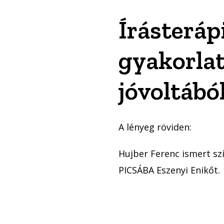
Írásterápi
gyakorlat
jóvoltábó
A lényeg röviden:
Hujber Ferenc ismert szí
PICSÁBA Eszenyi Enikőt.