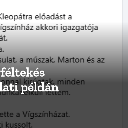
yféltekés
lati példán