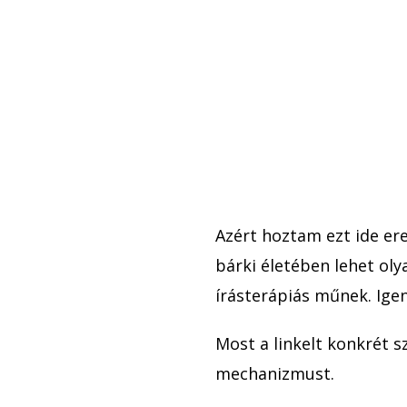
Azért hoztam ezt ide er
bárki életében lehet oly
írásterápiás műnek. Igen
Most a linkelt konkrét 
mechanizmust.