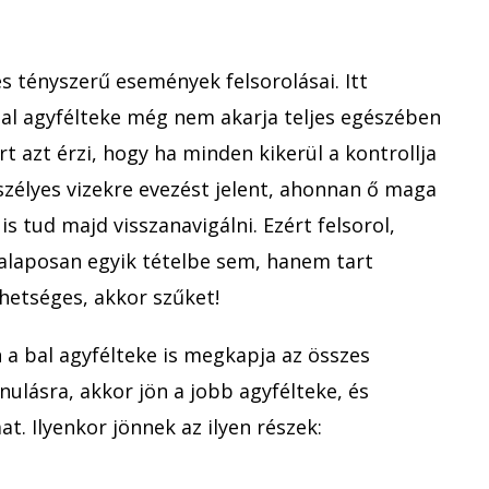
s tényszerű események felsorolásai. Itt
bal agyfélteke még nem akarja teljes egészében
t azt érzi, hogy ha minden kikerül a kontrollja
szélyes vizekre evezést jelent, ahonnan ő maga
s tud majd visszanavigálni. Ezért felsorol,
 alaposan egyik tételbe sem, hanem tart
ehetséges, akkor szűket!
 a bal agyfélteke is megkapja az összes
ulásra, akkor jön a jobb agyfélteke, és
at. Ilyenkor jönnek az ilyen részek: