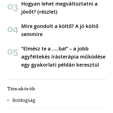
Hogyan lehet megváltoztatni a
jövőt? (részlet)
Mire gondolt a költő? A jó költő
semmire
“Elmész te a …..ba!” – a jobb
agyféltekés írásterápia működése
egy gyakorlati példán keresztül
Témakörök
Boldogság