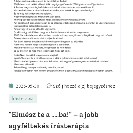
“Elmész
2026-05-30
Szólj hozzá a(z)
bejegyzéshez
te
Írásterápia
a
…..ba!”
“Elmész te a …..ba!” – a jobb
–
agyféltekés írásterápia
a
jobb