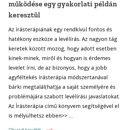
működése egy gyakorlati példán
agyféltekés
keresztül
írásterápia
működése
Az írásterápiának egy rendkívül fontos és
egy
gyakorlati
hatékony eszköze a levélírás. Az nagyon tág
példán
keretek között mozog, hogy adott esetben
keresztül
kinek-minek, miről és hogyan is érdemes
levelet írni, de az bizonyos, hogy a jobb
agyféltekés írásterápia módszertanával
bárki megtalál(hat)ja a saját személyére és
problémájára szabott levélírási javaslatokat.
Az Írásterápia című könyvem segítségével el
is mélyülhetsz ebben>> …
Olvasd tovább