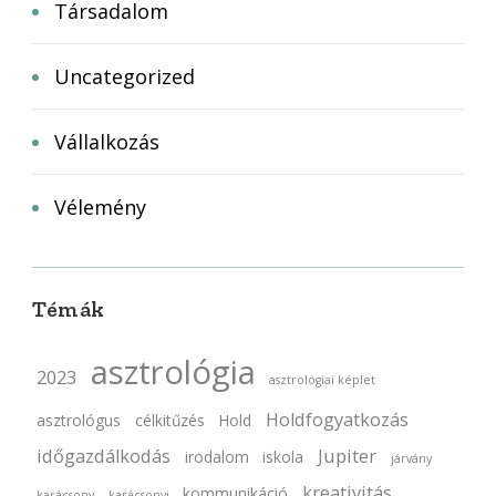
Társadalom
Uncategorized
Vállalkozás
Vélemény
Témák
asztrológia
2023
asztrológiai képlet
Holdfogyatkozás
asztrológus
célkitűzés
Hold
időgazdálkodás
Jupiter
irodalom
iskola
járvány
kreativitás
kommunikáció
karácsony
karácsonyi