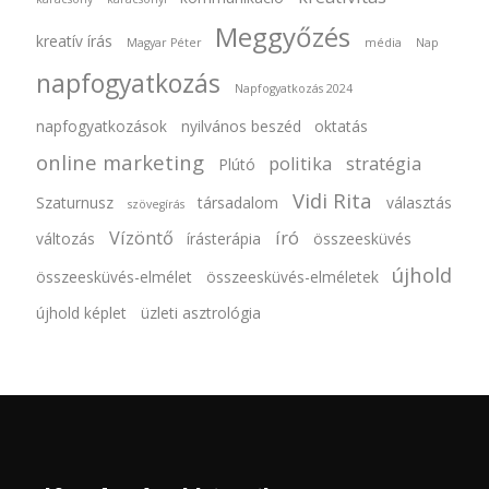
Meggyőzés
kreatív írás
Magyar Péter
média
Nap
napfogyatkozás
Napfogyatkozás 2024
napfogyatkozások
nyilvános beszéd
oktatás
online marketing
politika
stratégia
Plútó
Vidi Rita
Szaturnusz
társadalom
választás
szövegírás
Vízöntő
író
változás
írásterápia
összeesküvés
újhold
összeesküvés-elmélet
összeesküvés-elméletek
újhold képlet
üzleti asztrológia