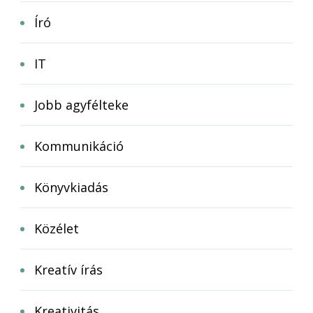
Író
IT
Jobb agyfélteke
Kommunikáció
Könyvkiadás
Közélet
Kreatív írás
Kreativitás