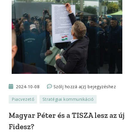
Magyar
2024-10-08
Szólj hozzá a(z)
bejegyzéshez
Péter
Piacvezető
Stratégiai kommunikáció
és
a
Magyar Péter és a TISZA lesz az új
TISZA
Fidesz?
lesz
az