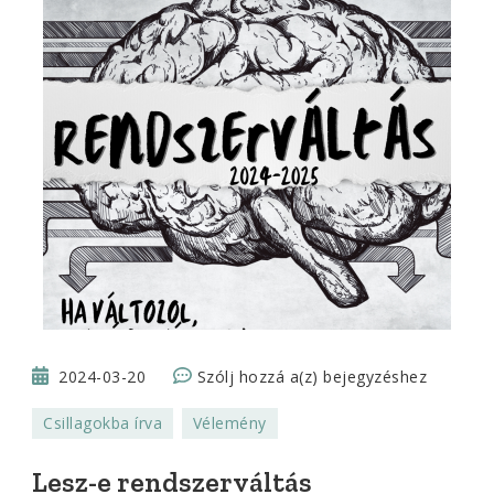
Lesz-
2024-03-20
Szólj hozzá a(z)
bejegyzéshez
e
Csillagokba írva
Vélemény
rendszerváltás
Magyarországon
Lesz-e rendszerváltás
a