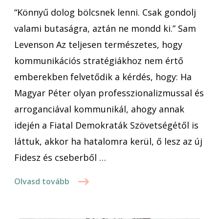
“Könnyű dolog bölcsnek lenni. Csak gondolj
új
Fidesz?
valami butaságra, aztán ne mondd ki.” Sam
Levenson Az teljesen természetes, hogy
kommunikációs stratégiákhoz nem értő
emberekben felvetődik a kérdés, hogy: Ha
Magyar Péter olyan professzionalizmussal és
arroganciával kommunikál, ahogy annak
idején a Fiatal Demokraták Szövetségétől is
láttuk, akkor ha hatalomra kerül, ő lesz az új
Fidesz és cseberből …
Olvasd tovább