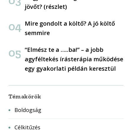
jövőt? (részlet)
Mire gondolt a költő? A jó költő
semmire
“Elmész te a …..ba!” – a jobb
agyféltekés írásterápia működése
egy gyakorlati példán keresztül
Témakörök
Boldogság
Célkitűzés