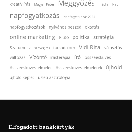
Meggyőzés
kreatív írás
Magyar Péter
média
Nap
napfogyatkozás
Napfogyatkozás 2024
napfogyatkozások
nyilvános beszéd
oktatás
online marketing
politika
stratégia
Plútó
Vidi Rita
Szaturnusz
társadalom
választás
szövegírás
Vízöntő
író
változás
írásterápia
összeesküvés
újhold
összeesküvés-elmélet
összeesküvés-elméletek
újhold képlet
üzleti asztrológia
Elfogadott bankkártyák