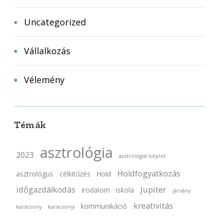
Uncategorized
Vállalkozás
Vélemény
Témák
asztrológia
2023
asztrológiai képlet
Holdfogyatkozás
asztrológus
célkitűzés
Hold
időgazdálkodás
Jupiter
irodalom
iskola
járvány
kreativitás
kommunikáció
karácsony
karácsonyi