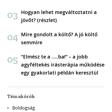
Hogyan lehet megváltoztatni a
jövőt? (részlet)
Mire gondolt a költő? A jó költő
semmire
“Elmész te a …..ba!” – a jobb
agyféltekés írásterápia működése
egy gyakorlati példán keresztül
Témakörök
Boldogság