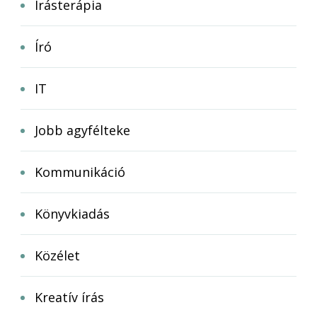
Írásterápia
Író
IT
Jobb agyfélteke
Kommunikáció
Könyvkiadás
Közélet
Kreatív írás