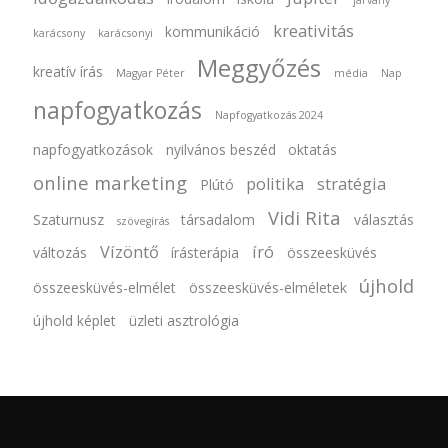
kreativitás
kommunikáció
karácsony
karácsonyi
Meggyőzés
kreatív írás
Magyar Péter
média
Nap
napfogyatkozás
Napfogyatkozás 2024
napfogyatkozások
nyilvános beszéd
oktatás
online marketing
politika
stratégia
Plútó
Vidi Rita
Szaturnusz
társadalom
választás
szövegírás
Vízöntő
író
változás
írásterápia
összeesküvés
újhold
összeesküvés-elmélet
összeesküvés-elméletek
újhold képlet
üzleti asztrológia