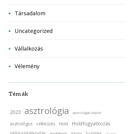
Társadalom
Uncategorized
Vállalkozás
Vélemény
Témák
asztrológia
2023
asztrológiai képlet
Holdfogyatkozás
asztrológus
célkitűzés
Hold
időgazdálkodás
Jupiter
irodalom
iskola
járvány