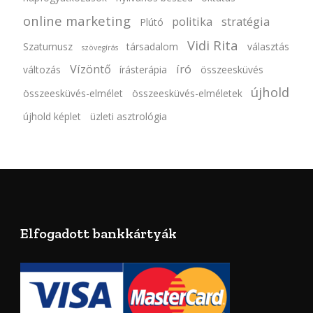
online marketing
politika
stratégia
Plútó
Vidi Rita
Szaturnusz
társadalom
választás
szövegírás
Vízöntő
író
változás
írásterápia
összeesküvés
újhold
összeesküvés-elmélet
összeesküvés-elméletek
újhold képlet
üzleti asztrológia
Elfogadott bankkártyák