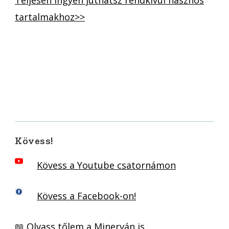
Teljesen ingyen juthatsz rendkívül hasznos
tartalmakhoz>>
Kövess!
Kövess a Youtube csatornámon
Kövess a Facebook-on!
📖
Olvass tőlem a Minerván is