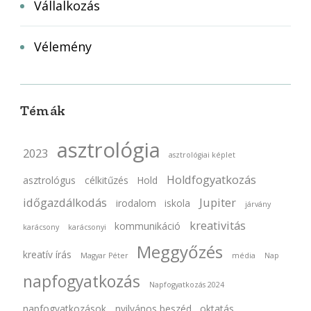
Vállalkozás
Vélemény
Témák
asztrológia
2023
asztrológiai képlet
Holdfogyatkozás
asztrológus
célkitűzés
Hold
időgazdálkodás
Jupiter
irodalom
iskola
járvány
kreativitás
kommunikáció
karácsony
karácsonyi
Meggyőzés
kreatív írás
Magyar Péter
média
Nap
napfogyatkozás
Napfogyatkozás 2024
napfogyatkozások
nyilvános beszéd
oktatás