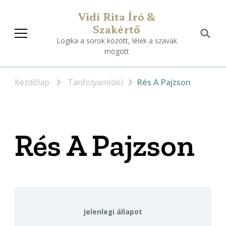
Vidi Rita Író &
Szakértő
Logika a sorok között, lélek a szavak
mögött
Kezdőlap
Tanfolyam(ok)
Rés A Pajzson
Rés A Pajzson
Jelenlegi állapot