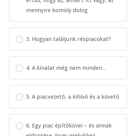
értsd, hogy az, amiért itt vagy, az
mennyire komoly dolog
3. Hogyan találjunk réspiacokat?
4. A kínálat még nem minden…
5. A piacvezető, a kihívó és a követő
6. Egy piac építőkövei – és annak
eldöntése, hogy melyikhez