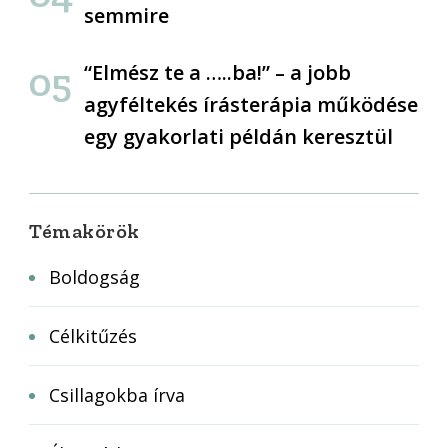
semmire
“Elmész te a …..ba!” – a jobb
agyféltekés írásterápia működése
egy gyakorlati példán keresztül
Témakörök
Boldogság
Célkitűzés
Csillagokba írva