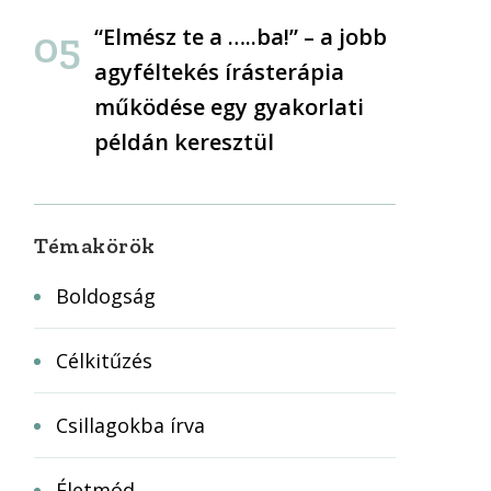
“Elmész te a …..ba!” – a jobb
agyféltekés írásterápia
működése egy gyakorlati
példán keresztül
Témakörök
Boldogság
Célkitűzés
Csillagokba írva
Életmód