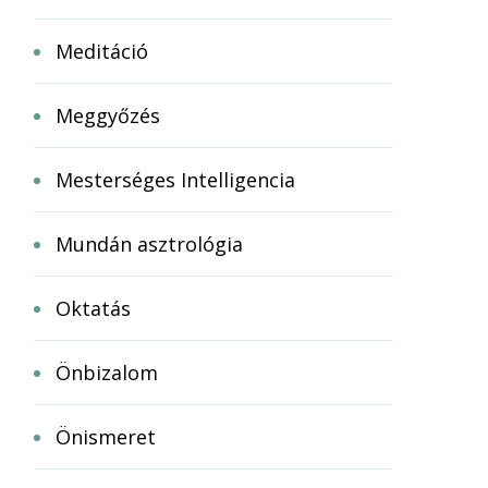
Meditáció
Meggyőzés
Mesterséges Intelligencia
Mundán asztrológia
Oktatás
Önbizalom
Önismeret