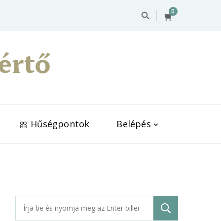
0
értő
🎀 Hűségpontok
Belépés
Keresés: