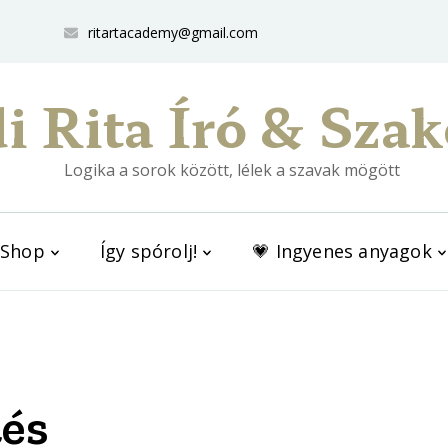
ritartacademy@gmail.com
i Rita Író & Szak
Logika a sorok között, lélek a szavak mögött
Shop
Így spórolj!
💗 Ingyenes anyagok
tés