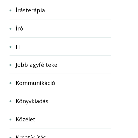
Írásterápia
Író
IT
Jobb agyfélteke
Kommunikáció
Könyvkiadás
Közélet
Kreatív írás