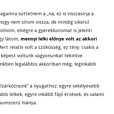
gamra süttetnem a „na, ez is visszasírja a
hogy nem sírom vissza, de mindig sikerül
dolnom, elvégre a gyerekkoromat is jelenti
gy látom,
mennyi lelki előnye volt az akkori
Mert relatív volt a szűkösség, ez tény: csakis a
 képest voltunk vagyonunkat tekintve
inkben legalábbis akkoriban még, leginkább
felzárkóznunk” a nyugathoz: egyre sekélyesebb
abb lelkek, egyre inkább fájó érzések, és valami
uumszerű hiánya.