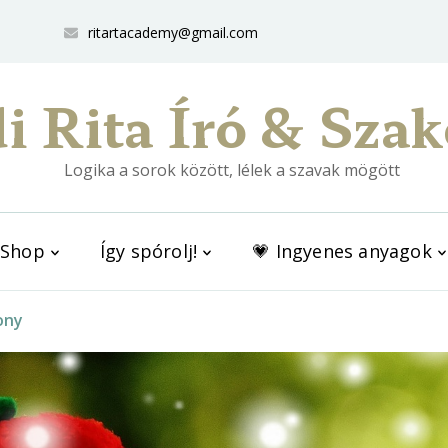
ritartacademy@gmail.com
i Rita Író & Szak
Logika a sorok között, lélek a szavak mögött
Shop
Így spórolj!
💗 Ingyenes anyagok
ony