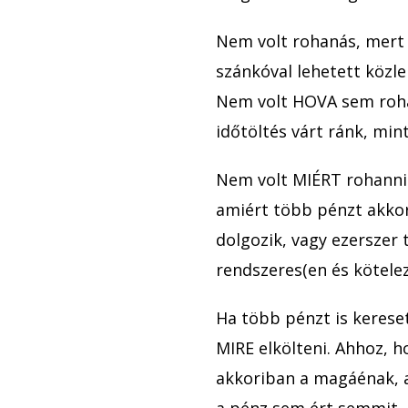
Nem volt rohanás, mert 
szánkóval lehetett közle
Nem volt HOVA sem roha
időtöltés várt ránk, min
Nem volt MIÉRT rohanni
amiért több pénzt akkor
dolgozik, vagy ezerszer 
rendszeres(en és kötelez
Ha több pénzt is kereset
MIRE elkölteni. Ahhoz, 
akkoriban a magáénak, a
a pénz sem ért semmit.