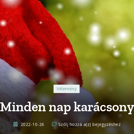
Vélemény
Minden nap karácson
Minden
2022-10-26
Szólj hozzá a(z)
bejegyzéshez
nap