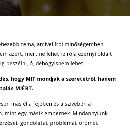
karácsony
nehezebb téma, amivel írói minőségemben
m azért, mert ne lehetne róla ezernyi oldalt
ig beszélni, ó, dehogyisnem lehet.
dés, hogy MIT mondjak a szeretetről, hanem
ltalán MIÉRT.
sen más él a fejében és a szívében a
an, mint egy másik embernek. Mindannyiunk
érzései, gondolatai, problémái, örömei,