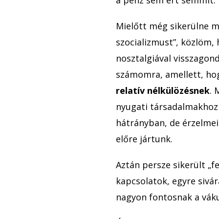
Mielőtt még sikerülne ma
szocializmust”, közlöm, 
nosztalgiával visszagon
számomra, amellett, ho
relatív nélkülözésnek
. 
nyugati társadalmakhoz
hátrányban, de érzelme
előre jártunk.
Aztán persze sikerült „
kapcsolatok, egyre sivár
nagyon fontosnak a vák