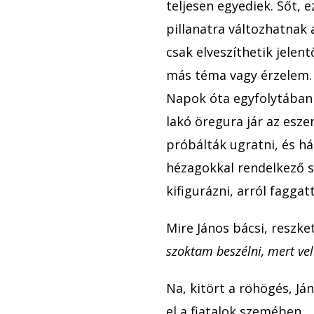
teljesen egyediek. Sőt, 
pillanatra változhatnak
csak elveszíthetik jelen
más téma vagy érzelem.
Napok óta egyfolytában
lakó öregura jár az esz
próbálták ugratni, és há
hézagokkal rendelkező s
kifigurázni, arról faggat
Mire János bácsi, reszke
szoktam beszélni, mert vel
Na, kitört a röhögés, Já
el a fiatalok szemében.