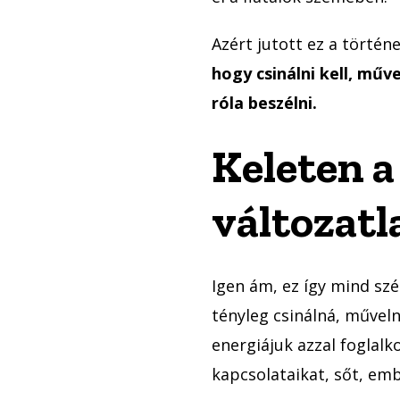
Azért jutott ez a törté
hogy csinálni kell, műve
róla beszélni.
Keleten a
változatl
Igen ám, ez így mind szé
tényleg csinálná, művel
energiájuk azzal foglal
kapcsolataikat, sőt, emb