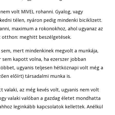
nem volt MIVEL rohanni. Gyalog, vagy
kedni télen, nyáron pedig mindenki biciklizett.
nni, maximum a rokonokhoz, ahol ugyanaz az
t otthon: meghitt beszélgetések.
 sem, mert mindenkinek megvolt a munkája,
 sem kapott volna, ha ezerszer jobban
többet, ugyanis teljesen hétköznapi volt még a
ően előírt) társadalmi munka is.
t valaki, az még kevés volt, ugyanis nem volt
hogy valaki valóban a gazdag életet mondhatta
hhoz leginkább kapcsolatok kellettek. Anélkül