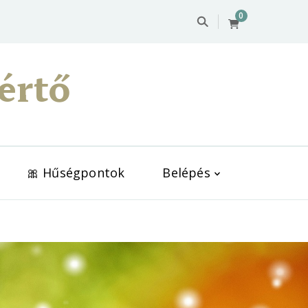
0
értő
🎀 Hűségpontok
Belépés