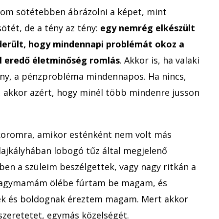
rom sötétebben ábrázolni a képet, mint
ötét, de a tény az tény:
egy nemrég elkészült
derült, hogy mindennapi problémát okoz a
ől eredő életminőség romlás
. Akkor is, ha valaki
y, a pénzprobléma mindennapos. Ha nincs,
, akkor azért, hogy minél több mindenre jusson
oromra, amikor esténként nem volt más
lajkályhában lobogó tűz által megjelenő
ben a szüleim beszélgettek, vagy nagy ritkán a
a nagymamám ölébe fúrtam be magam, és
ek és boldognak éreztem magam. Mert akkor
szeretetet, egymás közelségét.