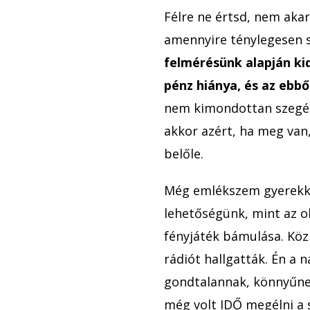
Félre ne értsd, nem aka
amennyire ténylegesen s
felmérésünk alapján ki
pénz hiánya, és az ebb
nem kimondottan szegén
akkor azért, ha meg van
belőle.
Még emlékszem gyerekk
lehetőségünk, mint az o
fényjáték bámulása. Köz
rádiót hallgatták. Én 
gondtalannak, könnyűn
még volt IDŐ megélni a 