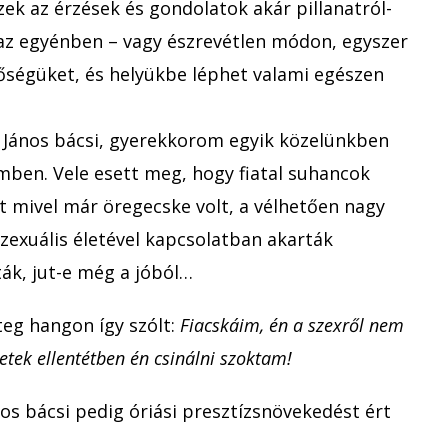
ezek az érzések és gondolatok akár pillanatról-
 az egyénben – vagy észrevétlen módon, egyszer
tőségüket, és helyükbe léphet valami egészen
 János bácsi, gyerekkorom egyik közelünkben
emben. Vele esett meg, hogy fiatal suhancok
t mivel már öregecske volt, a vélhetően nagy
zexuális életével kapcsolatban akarták
ták, jut-e még a jóból…
teg hangon így szólt:
Fiacskáim, én a szexről nem
etek ellentétben én csinálni szoktam!
nos bácsi pedig óriási presztízsnövekedést ért