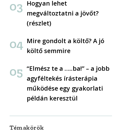
Hogyan lehet
megváltoztatni a jövőt?
(részlet)
Mire gondolt a költő? A jó
költő semmire
“Elmész te a …..ba!” – a jobb
agyféltekés írásterápia
működése egy gyakorlati
példán keresztül
Témakörök