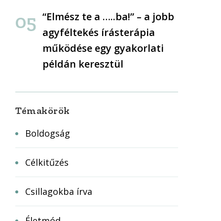
“Elmész te a …..ba!” – a jobb
agyféltekés írásterápia
működése egy gyakorlati
példán keresztül
Témakörök
Boldogság
Célkitűzés
Csillagokba írva
Életmód