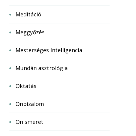
Meditáció
Meggyőzés
Mesterséges Intelligencia
Mundán asztrológia
Oktatás
Önbizalom
Önismeret