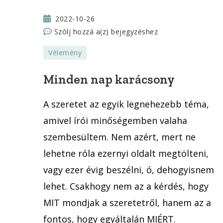
2022-10-26
Minden
Szólj hozzá a(z)
bejegyzéshez
nap
Vélemény
karácsony
Minden nap karácsony
A szeretet az egyik legnehezebb téma,
amivel írói minőségemben valaha
szembesültem. Nem azért, mert ne
lehetne róla ezernyi oldalt megtölteni,
vagy ezer évig beszélni, ó, dehogyisnem
lehet. Csakhogy nem az a kérdés, hogy
MIT mondjak a szeretetről, hanem az a
fontos, hogy egyáltalán MIÉRT.