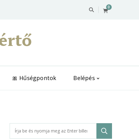
0
értő
🎀 Hűségpontok
Belépés
Keresés: