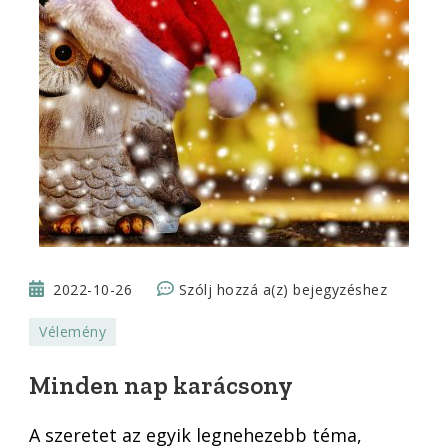
Minden
2022-10-26
Szólj hozzá a(z)
bejegyzéshez
nap
Vélemény
karácsony
Minden nap karácsony
A szeretet az egyik legnehezebb téma,