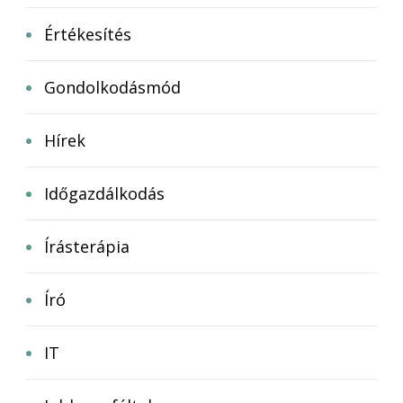
Értékesítés
Gondolkodásmód
Hírek
Időgazdálkodás
Írásterápia
Író
IT