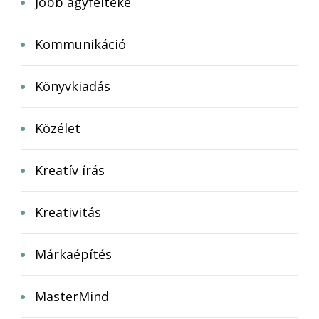
Jobb agyfélteke
Kommunikáció
Könyvkiadás
Közélet
Kreatív írás
Kreativitás
Márkaépítés
MasterMind