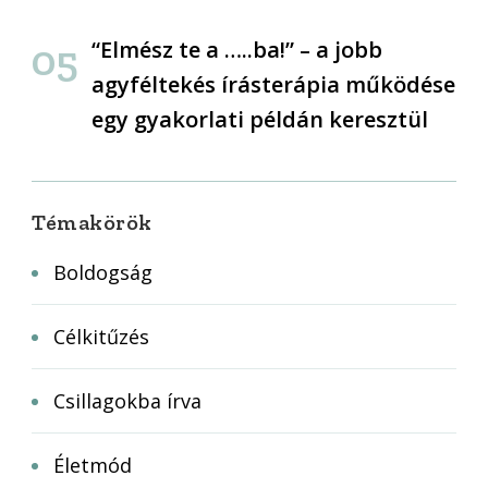
“Elmész te a …..ba!” – a jobb
agyféltekés írásterápia működése
egy gyakorlati példán keresztül
Témakörök
Boldogság
Célkitűzés
Csillagokba írva
Életmód