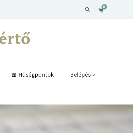
0
értő
🎀 Hűségpontok
Belépés