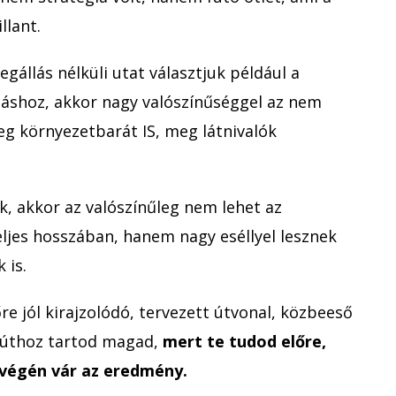
llant.
gállás nélküli utat választjuk például a
záshoz, akkor nagy valószínűséggel az nem
eg környezetbarát IS, meg látnivalók
uk, akkor az valószínűleg nem lehet az
eljes hosszában, hanem nagy eséllyel lesznek
 is.
őre jól kirajzolódó, tervezett útvonal, közbeeső
 úthoz tartod magad,
mert te tudod előre,
 végén vár az eredmény.