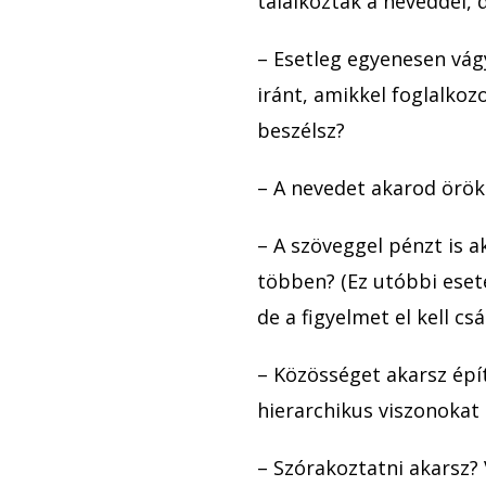
találkoztak a neveddel,
– Esetleg egyenesen vágy
iránt, amikkel foglalkoz
beszélsz?
– A nevedet akarod örök
– A szöveggel pénzt is 
többen? (Ez utóbbi eset
de a figyelmet el kell csá
– Közösséget akarsz ép
hierarchikus viszonokat i
– Szórakoztatni akarsz?