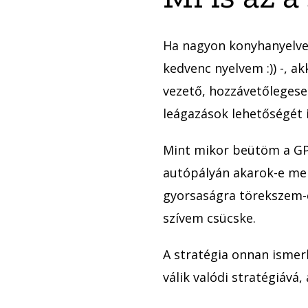
Ha nagyon konyhanyelve
kedvenc nyelvem :)) -, ak
vezető, hozzávetőlegese
leágazások lehetőségét i
Mint mikor beütöm a GPS
autópályán akarok-e menn
gyorsaságra törekszem-e
szívem csücske.
A stratégia onnan ismer
válik valódi stratégiáv