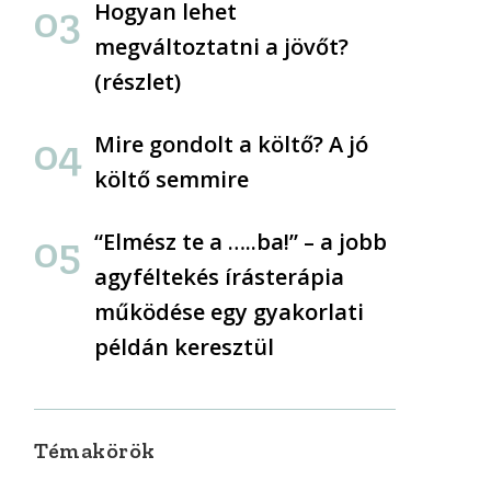
Hogyan lehet
megváltoztatni a jövőt?
(részlet)
Mire gondolt a költő? A jó
költő semmire
“Elmész te a …..ba!” – a jobb
agyféltekés írásterápia
működése egy gyakorlati
példán keresztül
Témakörök