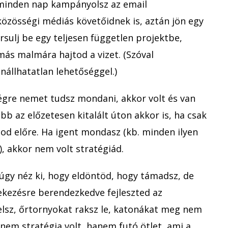
 minden nap kampányolsz az email
közösségi médiás követőidnek is, aztán jön egy
rsulj be egy teljesen független projektbe,
 más malmára hajtod a vizet. (Szóval
nállhatatlan lehetőséggel.)
égre nemet tudsz mondani, akkor volt és van
bb az előzetesen kitalált úton akkor is, ha csak
od előre. Ha igent mondasz (kb. minden ilyen
, akkor nem volt stratégiád.
 úgy néz ki, hogy eldöntöd, hogy támadsz, de
kezésre berendezkedve fejleszted az
elsz, őrtornyokat raksz le, katonákat meg nem
 nem stratégia volt, hanem futó ötlet, ami a