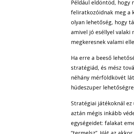
Például eldöntöd, hogy
feliratkozóidnak meg a 
olyan lehetőség, hogy tá
amivel jó eséllyel valaki
megkeresnek valami elle
Ha erre a beeső lehetős
stratégiád, és mész tová
néhány mérföldkövét lát
húdeszuper lehetőségre)
Stratégiai játékoknál ez
aztán mégis inkább véde
egységeidet: falakat em
“termelsz”. Hát az akkor