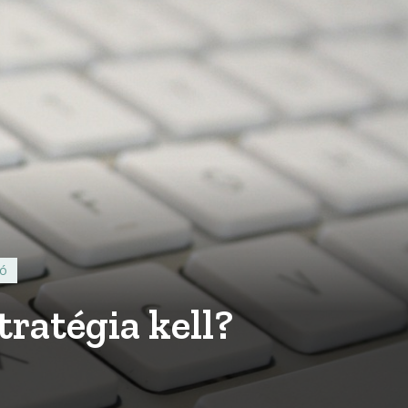
ió
tratégia kell?