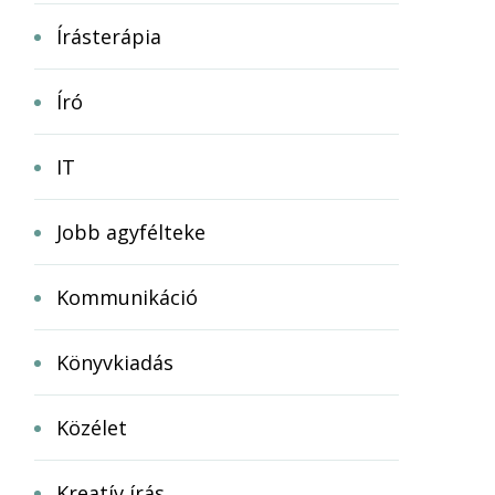
Írásterápia
Író
IT
Jobb agyfélteke
Kommunikáció
Könyvkiadás
Közélet
Kreatív írás