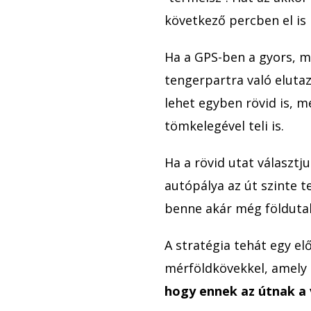
következő percben el is i
Ha a GPS-ben a gyors, me
tengerpartra való eluta
lehet egyben rövid is, m
tömkelegével teli is.
Ha a rövid utat választj
autópálya az út szinte t
benne akár még földutak
A stratégia tehát egy el
mérföldkövekkel, amely
hogy ennek az útnak a