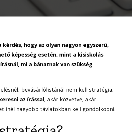
hogy
már
a
szövegíráshoz
is
stratégia
 kérdés, hogy az olyan nagyon egyszerű,
kell?
ető képesség esetén, mint a kisiskolás
 írásnál, mi a bánatnak van szükség
telésnél, bevásárlólistánál nem kell stratégia,
eresni az írással
, akár közvetve, akár
etlinél nagyobb távlatokban kell gondolkodni.
 stratégia?