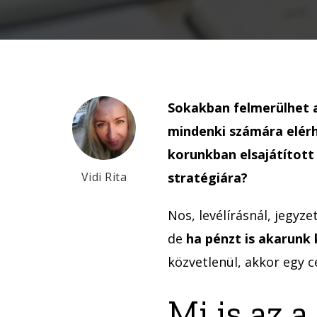
Sokakban felmerülhet a
mindenki számára elérh
korunkban elsajátított
Vidi Rita
stratégiára?
Nos, levélírásnál, jegyze
de
ha pénzt is akarunk k
közvetlenül, akkor egy c
Mi is az a