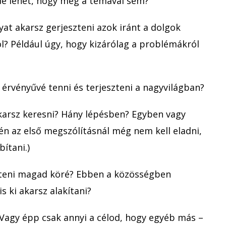
 de lehet, hogy még a témával sem?
at akarsz gerjeszteni azok iránt a dolgok
ol? Például úgy, hogy kizárólag a problémákról
 érvényűvé tenni és terjeszteni a nagyvilágban?
akarsz keresni? Hány lépésben? Egyben vagy
én az első megszólításnál még nem kell eladni,
bítani.)
íteni magad köré? Ebben a közösségben
s ki akarsz alakítani?
 Vagy épp csak annyi a célod, hogy egyéb más –