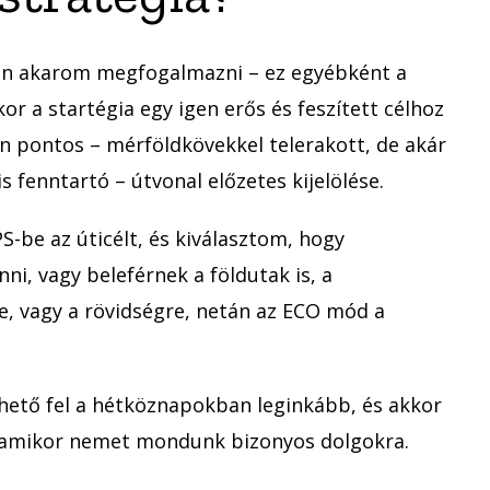
n akarom megfogalmazni – ez egyébként a
kor a startégia egy igen erős és feszített célhoz
n pontos – mérföldkövekkel telerakott, de akár
s fenntartó – útvonal előzetes kijelölése.
-be az úticélt, és kiválasztom, hogy
i, vagy beleférnek a földutak is, a
, vagy a rövidségre, netán az ECO mód a
hető fel a hétköznapokban leginkább, és akkor
á, amikor nemet mondunk bizonyos dolgokra.