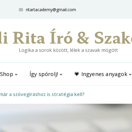
ritartacademy@gmail.com
i Rita Író & Szak
Logika a sorok között, lélek a szavak mögött
Shop
Így spórolj!
💗 Ingyenes anyagok
már a szövegíráshoz is stratégia kell?