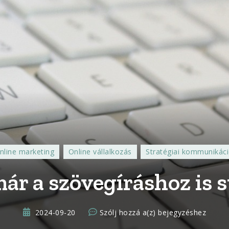
nline marketing
Online vállalkozás
Stratégiai kommunikác
ár a szövegíráshoz is s
Mi
2024-09-20
Szólj hozzá a(z)
bejegyzéshez
az,