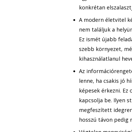
konkrétan elszalaszt
A modern életvitel 
nem találjuk a helyü
Ez ismét újabb fela
szebb környezet, mé
kihasználatlanul hev
Az információrenget
lenne, ha csakis jó h
képesek érkezni. Ez 
kapcsolja be. Ilyen s
megfeszített idegren
hosszú távon pedig re
Végtelen mennyiségű