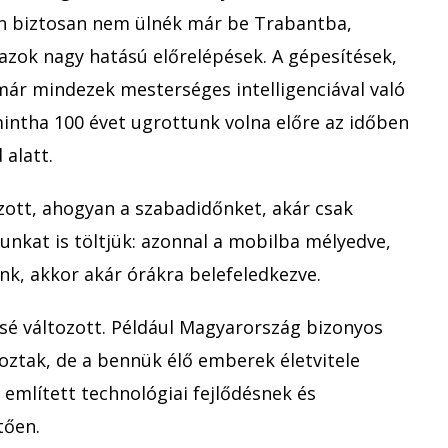
én biztosan nem ülnék már be Trabantba,
zok nagy hatású előrelépések. A gépesítések,
már mindezek mesterséges intelligenciával való
ntha 100 évet ugrottunk volna előre az időben
 alatt.
ozott, ahogyan a szabadidőnket, akár csak
unkat is töltjük: azonnal a mobilba mélyedve,
nk, akkor akár órákra belefeledkezve.
ssé változott. Például Magyarország bizonyos
oztak, de a bennük élő emberek életvitele
 említett technológiai fejlődésnek és
tően.