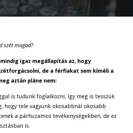
pohár
című
bejegyzéshez
ld szét magad?
mindig igaz megállapítás az, hogy
étforgácsolni, de a férfiakat sem kíméli a
meg aztán pláne nem:
gal is tudunk foglalkozni, így meg is tesszük
g, hogy tele vagyunk okosabbnál okosabb
ítenek a párhuzamos tevékenységekben, de ez
sztásban is.