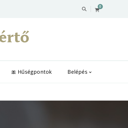
0
értő
🎀 Hűségpontok
Belépés