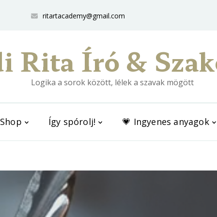
ritartacademy@gmail.com
i Rita Író & Szak
Logika a sorok között, lélek a szavak mögött
Shop
Így spórolj!
💗 Ingyenes anyagok