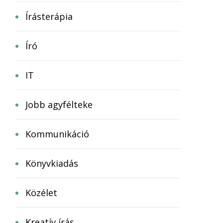
Írásterápia
Író
IT
Jobb agyfélteke
Kommunikáció
Könyvkiadás
Közélet
Kreatív írás