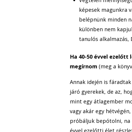
képesek magunkra vá
belépnünk minden na
különben nem kapjuk
tanulós alkalmazás, 
Ha 40-50 évvel ezelőtt 
megírnom
(meg a könyv
Annak idején is fáradta
járó gyerekek, de az, ho
mint egy átlagember mon
vagy akár egy hétvégén,
próbáljuk bepótolni, na
évvel ezelőtti élet részl