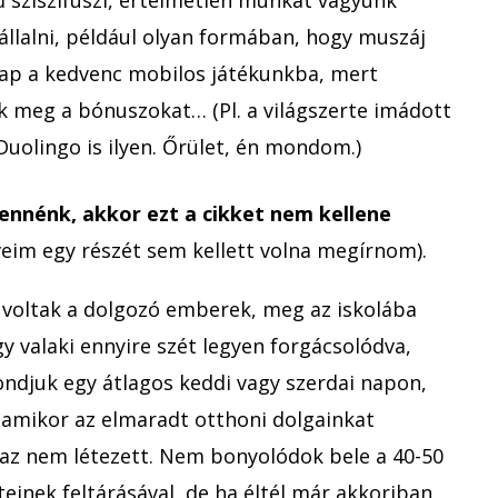
llalni, például olyan formában, hogy muszáj
p a kedvenc mobilos játékunkba, mert
 meg a bónuszokat… (Pl. a világszerte imádott
Duolingo is ilyen. Őrület, én mondom.)
lennénk, akkor ezt a cikket nem kellene
eim egy részét sem kellett volna megírnom).
k voltak a dolgozó emberek, meg az iskolába
gy valaki ennyire szét legyen forgácsolódva,
djuk egy átlagos keddi vagy szerdai napon,
 amikor az elmaradt otthoni dolgainkat
 az nem létezett. Nem bonyolódok bele a 40-50
eteinek feltárásával, de ha éltél már akkoriban,