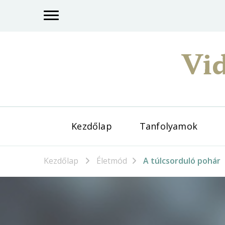
Vid
Kezdőlap
Tanfolyamok
Kezdőlap
Életmód
A túlcsorduló pohár