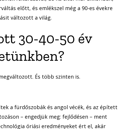
váltás előtt, és emlékszel még a 90-es évekre
ásit változott a világ.
ott 30-40-50 év
életünkben?
egváltozott. És több szinten is.
dtek a fürdőszobák és angol vécék, és az épített
áltozáson – engedjük meg: fejlődésen – ment
chnológia óriási eredményeket ért el, akár