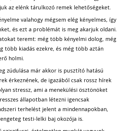
juk az elénk tárulkozó remek lehetőségeket.
kényelme valahogy mégsem elég kényelmes, így
nket, és ezt a problémát is meg akarjuk oldani.
datokat teremt: még több kényelmi dolog, még
g több kiadás ezekre, és még több aztán
erő holmi.
eg zúdulása már akkor is pusztító hatású
írek érkeznének, de igazából csak rossz hírek
olyan stressz, ami a menekülési ösztönöket
tresszes állapotban létezni igencsak
dszeri terhelést jelent a mindennapokban,
ngeteg testi-lelki baj okozója is.
 sziszifuszi, értelmetlen munkát vagyunk