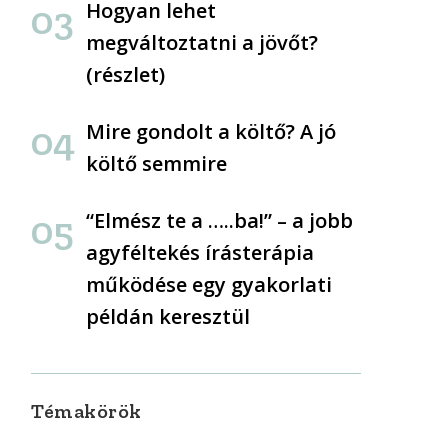
Hogyan lehet
megváltoztatni a jövőt?
(részlet)
Mire gondolt a költő? A jó
költő semmire
“Elmész te a …..ba!” – a jobb
agyféltekés írásterápia
működése egy gyakorlati
példán keresztül
Témakörök