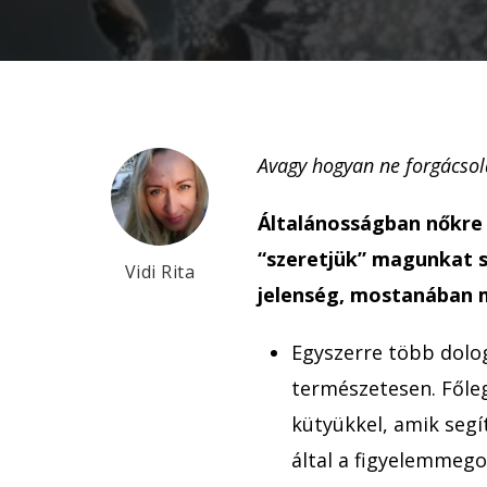
Avagy hogyan ne forgácso
Általánosságban nőkre 
“szeretjük” magunkat sz
Vidi Rita
jelenség, mostanában 
Egyszerre több dolog
természetesen. Főle
kütyükkel, amik seg
által a figyelemmego