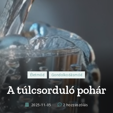
Életmód
Gondolkodásmód
A túlcsorduló pohár
A
2025-11-05
2 hozzászólás
túlcsorduló