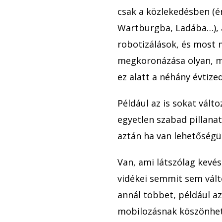
csak a közlekedésben (
Wartburgba, Ladába…), a
robotizálások, és most 
megkoronázása olyan, mi
ez alatt a néhány évtized
Például az is sokat vált
egyetlen szabad pillanat
aztán ha van lehetőségü
Van, ami látszólag kevé
vidékei semmit sem vált
annál többet, például az
mobilozásnak köszönhe