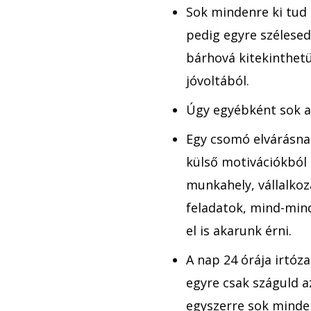
Sok mindenre ki tud 
pedig egyre szélesedi
bárhová kitekinthetü
jóvoltából.
Úgy egyébként sok a 
Egy csomó elvárásnak
külső motivációkból
munkahely, vállalkoz
feladatok, mind-mind
el is akarunk érni.
A nap 24 órája irtóz
egyre csak száguld a
egyszerre sok minde