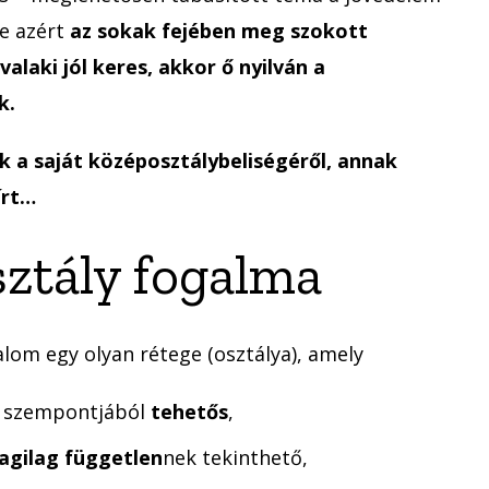
de azért
az sokak fejében meg szokott
alaki jól keres, akkor ő nyilván a
k.
k a saját középosztálybeliségéről, annak
írt…
ztály fogalma
alom egy olyan rétege (osztálya), amely
m szempontjából
tehetős
,
agilag független
nek tekinthető,