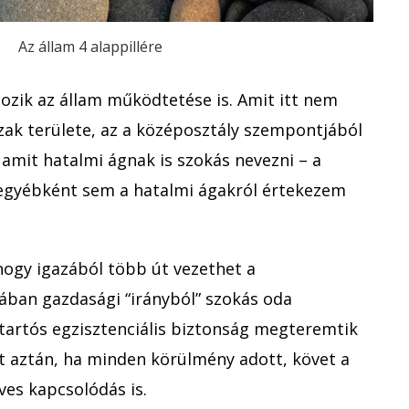
Az állam 4 alappillére
rtozik az állam működtetése is. Amit itt nem
zak területe, az a középosztály szempontjából
 amit hatalmi ágnak is szokás nevezni – a
 egyébként sem a hatalmi ágakról értekezem
 hogy igazából több út vezethet a
lában gazdasági “irányból” szokás oda
 a tartós egzisztenciális biztonság megteremtik
it aztán, ha minden körülmény adott, követ a
rves kapcsolódás is.