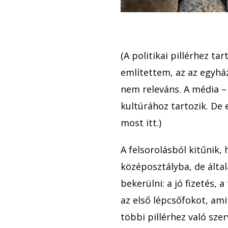
(A politikai pillérhez ta
említettem, az az egyhá
nem releváns. A média –
kultúrához tartozik. De
most itt.)
A felsorolásból kitűnik,
középosztályba, de álta
bekerülni: a jó fizetés,
az első lépcsőfokot, am
többi pillérhez való sze