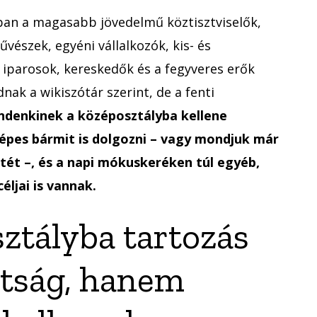
ban a magasabb jövedelmű köztisztviselők,
űvészek, egyéni vállalkozók, kis- és
 iparosok, kereskedők és a fegyveres erők
dnak a wikiszótár szerint, de a fenti
ndenkinek a középosztályba kellene
képes bármit is dolgozni – vagy mondjuk már
etét –, és a napi mókuskeréken túl egyéb,
éljai is vannak.
ztályba tartozás
ltság, hanem