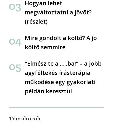
Hogyan lehet
megváltoztatni a jövőt?
(részlet)
Mire gondolt a költő? A jó
költő semmire
“Elmész te a …..ba!” – a jobb
agyféltekés írásterápia
működése egy gyakorlati
példán keresztül
Témakörök