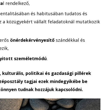
va
l rendelkező,
ntalitásában és habitusában tudatos és
ez a közügyekért vállalt feladatoknál mutatkozik
 erős
önérdekérvényesítő
szándékkal és
zik,
nyitott személetmódú
.
kulturális, politikai és gazdasági pillérek
özéposztály tagjai ezek mindegyikébe be
könnyen tudnak hozzájuk kapcsolódni.