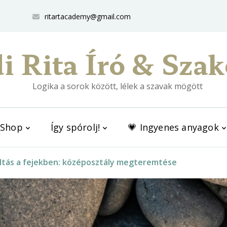
ritartacademy@gmail.com
i Rita Író & Szak
Logika a sorok között, lélek a szavak mögött
Shop
Így spórolj!
💗 Ingyenes anyagok
ltás a fejekben: középosztály megteremtése