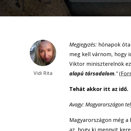
Megjegyzés:
hónapok óta 
meg kell várnom, hogy id
Viktor miniszterelnök 
Vidi Rita
alapú társadalom
.”
(
For
Tehát akkor itt az idő.
Avagy: Magyarországon tel
Magyarországon még a b
az, hogy ki mennyit ker