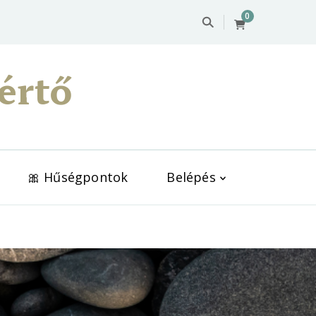
0
értő
🎀 Hűségpontok
Belépés