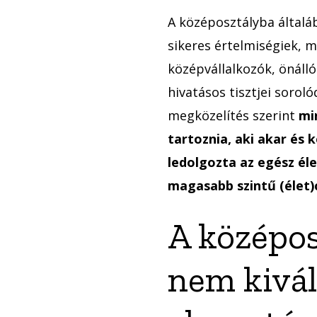
A középosztályba általá
sikeres értelmiségiek, m
középvállalkozók, önálló
hivatásos tisztjei soroló
megközelítés szerint
mi
tartoznia, aki akar és 
ledolgozta az egész él
magasabb szintű (élet)c
A középos
nem kivá