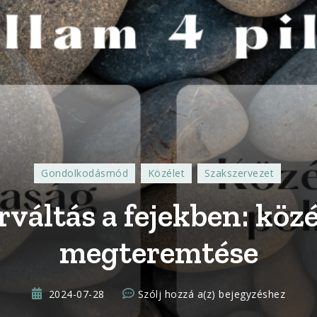
Gondolkodásmód
Közélet
Szakszervezet
váltás a fejekben: köz
megteremtése
Rendszerváltás
2024-07-28
Szólj hozzá a(z)
bejegyzéshez
a