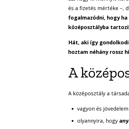
és a fizetés mértéke –, 
fogalmazódni, hogy ha v
középosztályba tartozi
Hát, aki így gondolkodi
hoztam néhány rossz h
A középos
A középosztály a társad
vagyon és jövedele
olyannyira, hogy
any