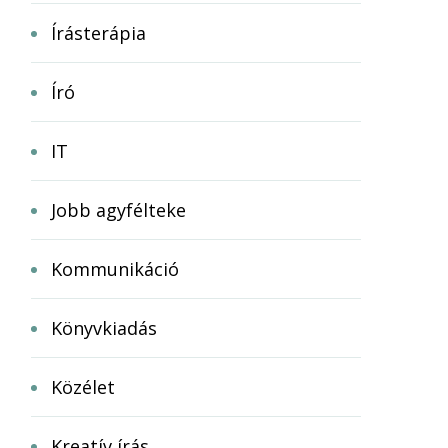
Írásterápia
Író
IT
Jobb agyfélteke
Kommunikáció
Könyvkiadás
Közélet
Kreatív írás