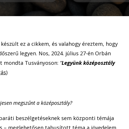
fejekben:
középosztály
megteremtése
készült ez a cikkem, és valahogy éreztem, hogy
őszerű legyen. Nos, 2024. július 27-én Orbán
ezt mondta Tusványoson:
“
Legyünk középosztály
rás
)
jesen megszűnt a középosztály?
aráti beszélgetéseknek sem központi témája
es – meglehetősen tabusított téma a jövedelem