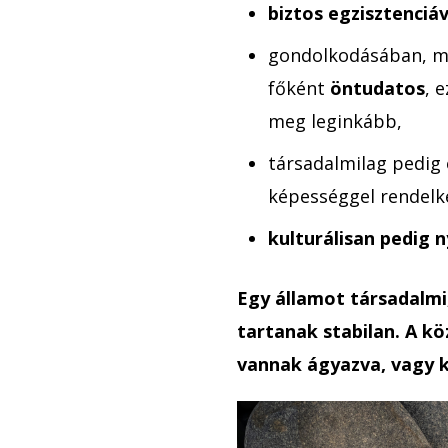
biztos egzisztenciá
gondolkodásában, me
főként
öntudatos
, 
meg leginkább,
társadalmilag pedig
képességgel rendelke
kulturálisan pedig 
Egy államot társadalmi, 
tartanak stabilan. A k
vannak ágyazva, vagy 