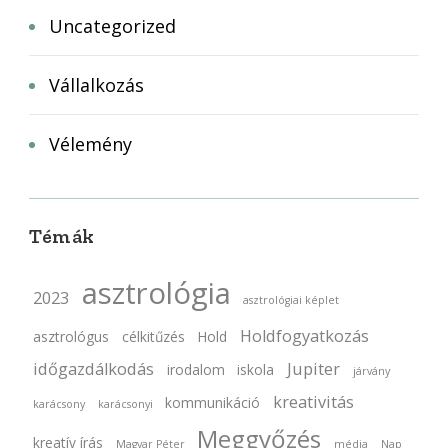
Uncategorized
Vállalkozás
Vélemény
Témák
asztrológia
2023
asztrológiai képlet
Holdfogyatkozás
asztrológus
célkitűzés
Hold
időgazdálkodás
Jupiter
irodalom
iskola
járvány
kreativitás
kommunikáció
karácsony
karácsonyi
Meggyőzés
kreatív írás
Magyar Péter
média
Nap