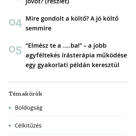
jövőt? (részlet)
Mire gondolt a költő? A jó költő
semmire
“Elmész te a …..ba!” – a jobb
agyféltekés írásterápia működése
egy gyakorlati példán keresztül
Témakörök
Boldogság
Célkitűzés