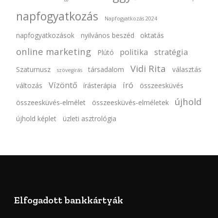
napfogyatkozás
Napfogyatkozás 2024
napfogyatkozások
nyilvános beszéd
oktatás
online marketing
politika
stratégia
Plútó
Vidi Rita
Szaturnusz
társadalom
választás
szövegírás
Vízöntő
író
változás
írásterápia
összeesküvés
újhold
összeesküvés-elmélet
összeesküvés-elméletek
újhold képlet
üzleti asztrológia
Elfogadott bankkártyák