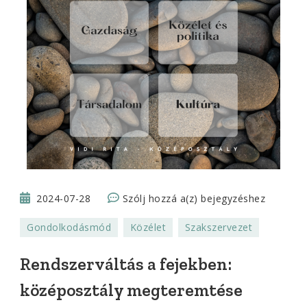
Rendszerváltás
2024-07-28
Szólj hozzá a(z)
bejegyzéshez
a
Gondolkodásmód
Közélet
Szakszervezet
fejekben:
középosztály
Rendszerváltás a fejekben:
megteremtése
középosztály megteremtése