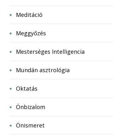
Meditáció
Meggyőzés
Mesterséges Intelligencia
Mundán asztrológia
Oktatás
Önbizalom
Önismeret