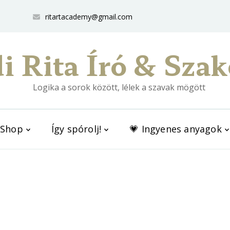
ritartacademy@gmail.com
i Rita Író & Szak
Logika a sorok között, lélek a szavak mögött
Shop
Így spórolj!
💗 Ingyenes anyagok