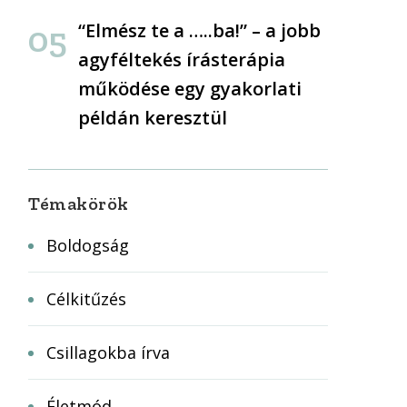
“Elmész te a …..ba!” – a jobb
agyféltekés írásterápia
működése egy gyakorlati
példán keresztül
Témakörök
Boldogság
Célkitűzés
Csillagokba írva
Életmód