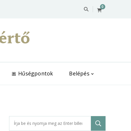
0
értő
🎀 Hűségpontok
Belépés
Keresés: