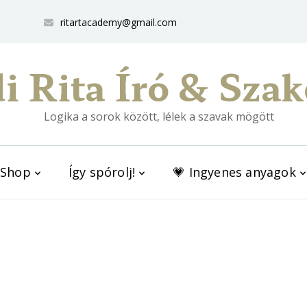
ritartacademy@gmail.com
i Rita Író & Szak
Logika a sorok között, lélek a szavak mögött
Shop
Így spórolj!
💗 Ingyenes anyagok