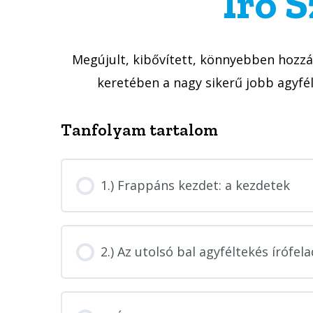
Író S
Megújult, kibővített, könnyebben hoz
keretében a nagy sikerű jobb agyfél
Tanfolyam tartalom
1.) Frappáns kezdet: a kezdetek
2.) Az utolsó bal agyféltekés írófel