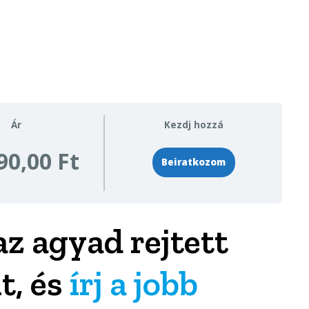
Ár
Kezdj hozzá
90,00 Ft
Beiratkozom
az agyad rejtett
t, és
írj a jobb