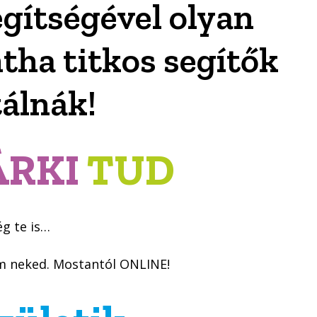
gítségével olyan
tha titkos segítők
tálnák!
ÁRKI
TUD
g te is…
om neked. Mostantól ONLINE!