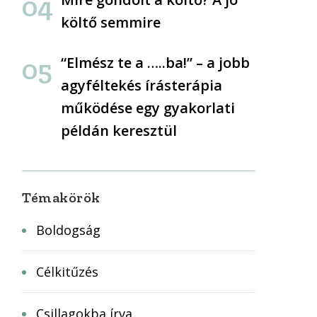
költő semmire
“Elmész te a …..ba!” – a jobb
agyféltekés írásterápia
működése egy gyakorlati
példán keresztül
Témakörök
Boldogság
Célkitűzés
Csillagokba írva