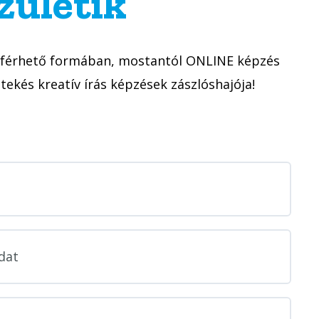
zületik
záférhető formában, mostantól ONLINE képzés
tekés kreatív írás képzések zászlóshajója!
adat