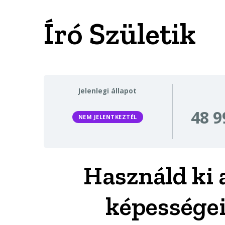
Író Születik
Jelenlegi állapot
48 9
NEM JELENTKEZTÉL
Használd ki 
képességei