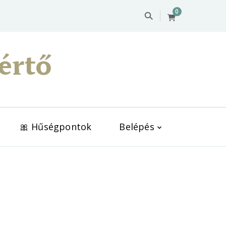
0
értő
🎀 Hűségpontok
Belépés