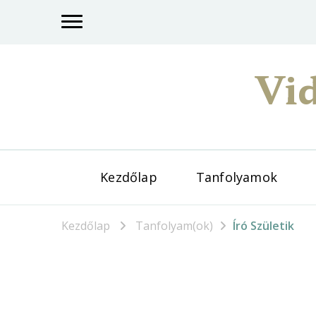
Vid
Kezdőlap
Tanfolyamok
Kezdőlap
Tanfolyam(ok)
Író Születik