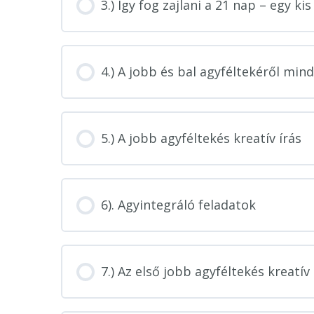
3.) Így fog zajlani a 21 nap – egy kis
4.) A jobb és bal agyféltekéről min
5.) A jobb agyféltekés kreatív írás
6). Agyintegráló feladatok
7.) Az első jobb agyféltekés kreatív 