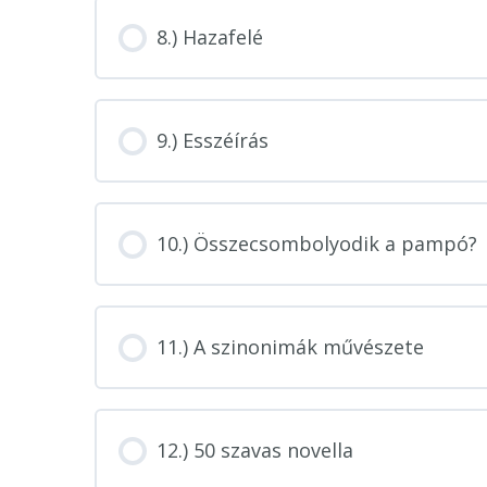
8.) Hazafelé
9.) Esszéírás
10.) Összecsombolyodik a pampó?
11.) A szinonimák művészete
12.) 50 szavas novella