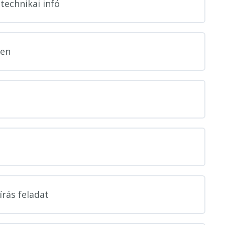
 technikai infó
den
írás feladat