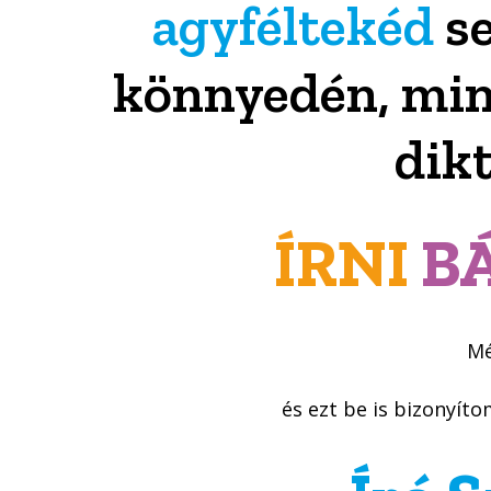
agyféltekéd
se
könnyedén, min
dik
ÍRNI
B
Mé
és ezt be is bizonyít