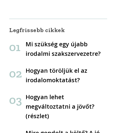
Legfrissebb cikkek
Mi szükség egy újabb
irodalmi szakszervezetre?
Hogyan töröljük el az
irodalomoktatást?
Hogyan lehet
megváltoztatni a jövőt?
(részlet)
Mire gondolt a költő? A jó