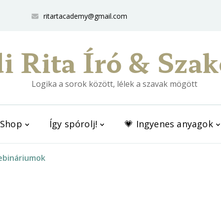
ritartacademy@gmail.com
i Rita Író & Szak
Logika a sorok között, lélek a szavak mögött
Shop
Így spórolj!
💗 Ingyenes anyagok
ebináriumok