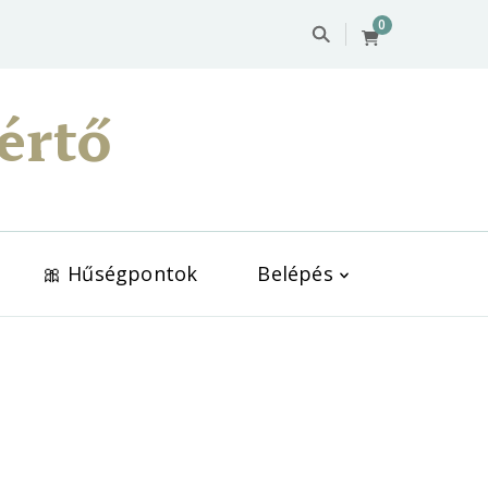
0
értő
🎀 Hűségpontok
Belépés