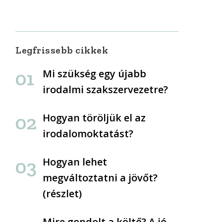
Legfrissebb cikkek
Mi szükség egy újabb
irodalmi szakszervezetre?
Hogyan töröljük el az
irodalomoktatást?
Hogyan lehet
megváltoztatni a jövőt?
(részlet)
Mire gondolt a költő? A jó