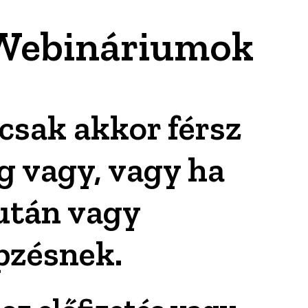
Webináriumok
csak akkor férsz
g vagy, vagy ha
után vagy
pzésnek.