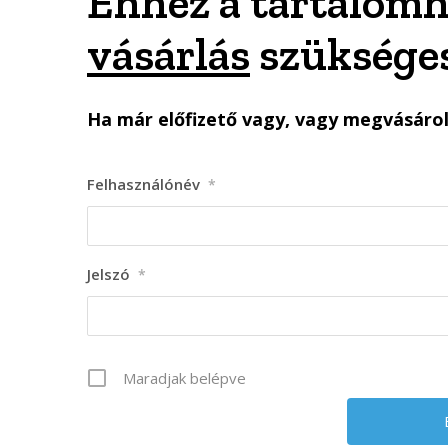
Ehhez a tartalomh
vásárlás
szükséges
Ha már előfizető vagy, vagy megvásárolt
Felhasználónév
*
Jelszó
*
Maradjak belépve