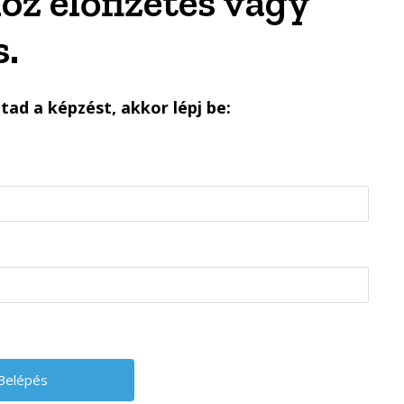
oz előfizetés vagy
.
ad a képzést, akkor lépj be: