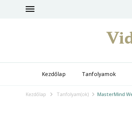
Vid
Kezdőlap
Tanfolyamok
Kezdőlap
Tanfolyam(ok)
MasterMind W