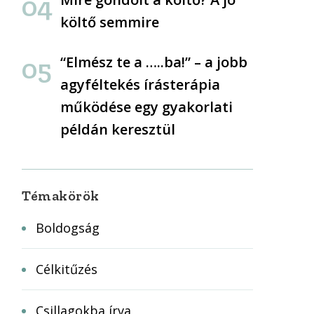
költő semmire
“Elmész te a …..ba!” – a jobb
agyféltekés írásterápia
működése egy gyakorlati
példán keresztül
Témakörök
Boldogság
Célkitűzés
Csillagokba írva