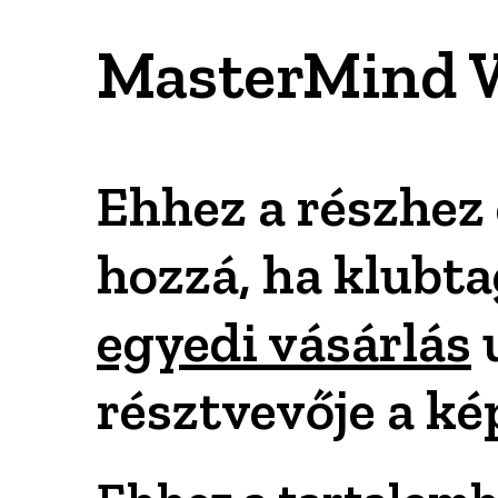
MasterMind 
Ehhez a részhez 
hozzá, ha klubta
egyedi vásárlás
résztvevője a ké