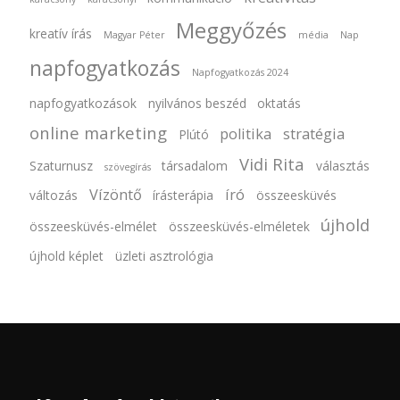
Meggyőzés
kreatív írás
Magyar Péter
média
Nap
napfogyatkozás
Napfogyatkozás 2024
napfogyatkozások
nyilvános beszéd
oktatás
online marketing
politika
stratégia
Plútó
Vidi Rita
Szaturnusz
társadalom
választás
szövegírás
Vízöntő
író
változás
írásterápia
összeesküvés
újhold
összeesküvés-elmélet
összeesküvés-elméletek
újhold képlet
üzleti asztrológia