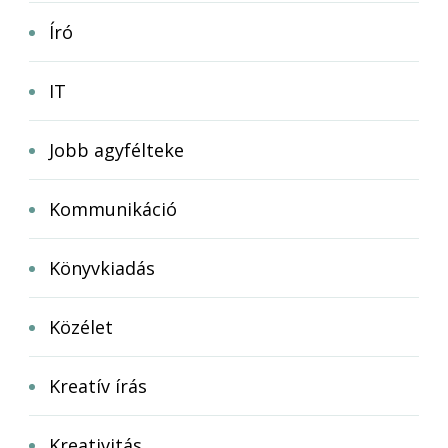
Író
IT
Jobb agyfélteke
Kommunikáció
Könyvkiadás
Közélet
Kreatív írás
Kreativitás