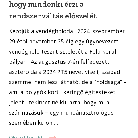
hogy mindenki érzi a
egyszerre?
rendszerváltás előszelét
Nem
csoda,
Kezdjük a vendégholddal: 2024. szeptember
hogy
mindenki
29-étől november 25-éig egy úgynevezett
érzi
vendéghold teszi tiszteletét a Föld körüli
a
pályán. Az augusztus 7-én felfedezett
rendszerváltás
aszteroida a 2024 PT5 nevet viseli, szabad
előszelét
szemmel nem lesz látható, de a “holdsága” –
ami a bolygók körül keringő égitesteket
jelenti, tekintet nélkül arra, hogy mi a
származásuk – egy mundánasztrológus
szemében külön …
Olvasd tovább