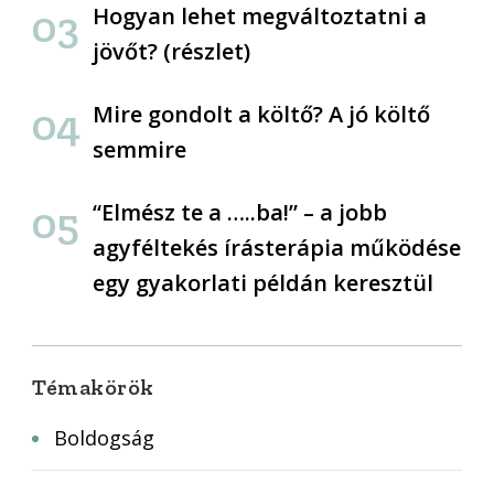
Hogyan lehet megváltoztatni a
jövőt? (részlet)
Mire gondolt a költő? A jó költő
semmire
“Elmész te a …..ba!” – a jobb
agyféltekés írásterápia működése
egy gyakorlati példán keresztül
Témakörök
Boldogság