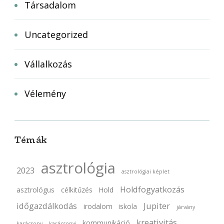
Társadalom
Uncategorized
Vállalkozás
Vélemény
Témák
asztrológia
2023
asztrológiai képlet
Holdfogyatkozás
asztrológus
célkitűzés
Hold
időgazdálkodás
Jupiter
irodalom
iskola
járvány
kreativitás
kommunikáció
karácsony
karácsonyi