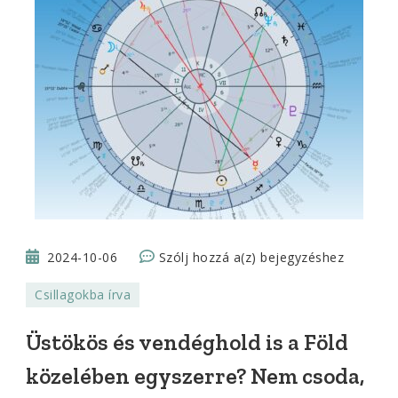
Üstökös
2024-10-06
Szólj hozzá a(z)
bejegyzéshez
és
Csillagokba írva
vendéghold
is
Üstökös és vendéghold is a Föld
a
közelében egyszerre? Nem csoda,
Föld
közelében