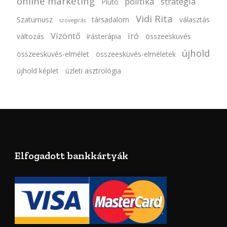
online marketing
politika
stratégia
Plútó
Vidi Rita
Szaturnusz
társadalom
választás
szövegírás
Vízöntő
író
változás
írásterápia
összeesküvés
újhold
összeesküvés-elmélet
összeesküvés-elméletek
újhold képlet
üzleti asztrológia
Elfogadott bankkártyák