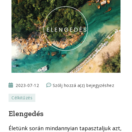
Elengedés
2023-07-12
Szólj hozzá a(z)
bejegyzéshez
Célkitűzés
Elengedés
Életünk során mindannyian tapasztaljuk azt,