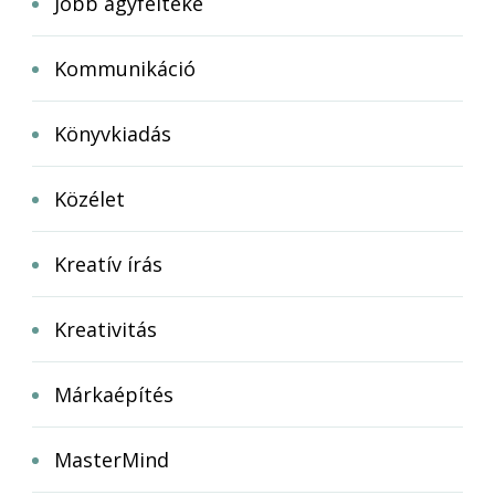
Jobb agyfélteke
Kommunikáció
Könyvkiadás
Közélet
Kreatív írás
Kreativitás
Márkaépítés
MasterMind