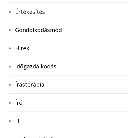
Értékesítés
Gondolkodásmód
Hírek
Időgazdálkodás
Írásterápia
Író
IT