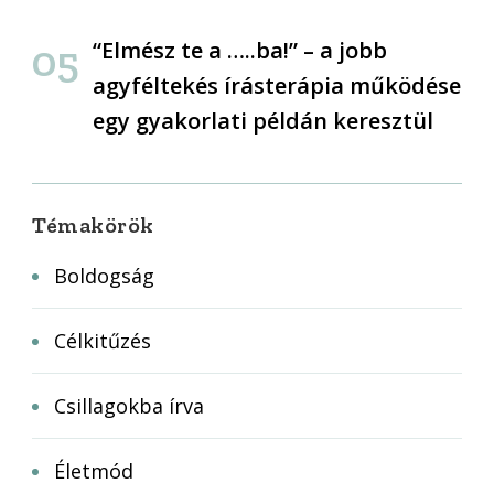
“Elmész te a …..ba!” – a jobb
agyféltekés írásterápia működése
egy gyakorlati példán keresztül
Témakörök
Boldogság
Célkitűzés
Csillagokba írva
Életmód