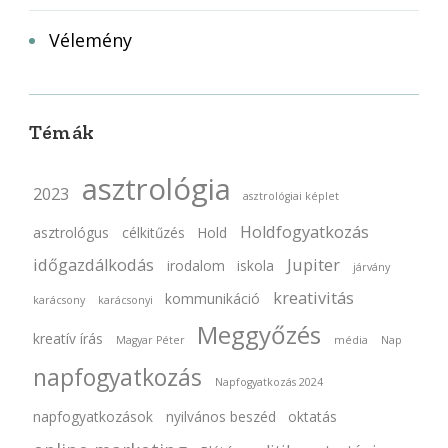
Vélemény
Témák
asztrológia
2023
asztrológiai képlet
Holdfogyatkozás
asztrológus
célkitűzés
Hold
időgazdálkodás
Jupiter
irodalom
iskola
járvány
kreativitás
kommunikáció
karácsony
karácsonyi
Meggyőzés
kreatív írás
Magyar Péter
média
Nap
napfogyatkozás
Napfogyatkozás 2024
napfogyatkozások
nyilvános beszéd
oktatás