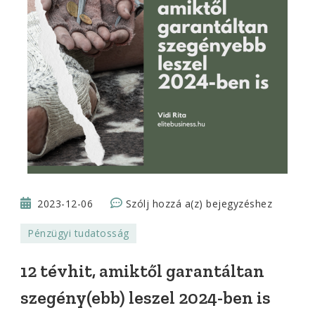
12
2023-12-06
Szólj hozzá a(z)
bejegyzéshez
tévhit,
Pénzügyi tudatosság
amiktől
garantáltan
12 tévhit, amiktől garantáltan
szegény(ebb)
szegény(ebb) leszel 2024-ben is
leszel
2024-