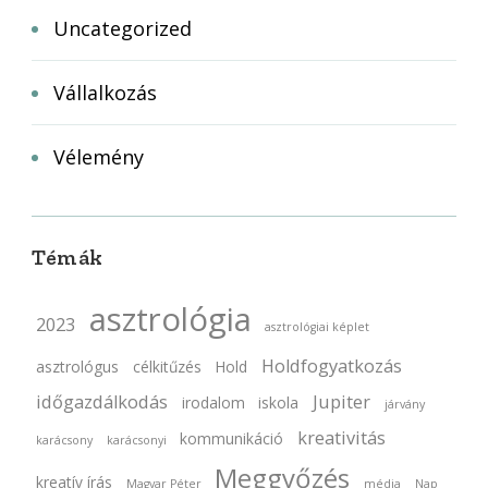
Uncategorized
Vállalkozás
Vélemény
Témák
asztrológia
2023
asztrológiai képlet
Holdfogyatkozás
asztrológus
célkitűzés
Hold
időgazdálkodás
Jupiter
irodalom
iskola
járvány
kreativitás
kommunikáció
karácsony
karácsonyi
Meggyőzés
kreatív írás
Magyar Péter
média
Nap