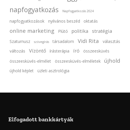
napfogyatkozás
Napfogyatkozás 2024
napfogyatkozások
nyilvános beszéd
oktatás
online marketing
politika
stratégia
Plútó
Vidi Rita
Szaturnusz
társadalom
választás
szövegírás
Vízöntő
író
változás
írásterápia
összeesküvés
újhold
összeesküvés-elmélet
összeesküvés-elméletek
újhold képlet
üzleti asztrológia
Elfogadott bankkártyák