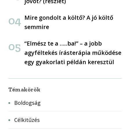
jövőt? (részlet)
Mire gondolt a költő? A jó költő
semmire
“Elmész te a …..ba!” – a jobb
agyféltekés írásterápia működése
egy gyakorlati példán keresztül
Témakörök
Boldogság
Célkitűzés