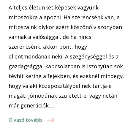
A teljes életünket képesek vagyunk
ben
is
mítoszokra alapozni. Ha szerencsénk van, a
mítoszaink olykor azért köszönő viszonyban
vannak a valósággal, de ha nincs
szerencsénk, akkor pont, hogy
ellentmondanak neki. A szegénységgel és a
gazdagsággal kapcsolatban is iszonyúan sok
tévhit kering a fejekben, és ezeknél mindegy,
hogy valaki középosztálybelinek tartja-e
magát, jómódúnak született-e, vagy netán
már generációk …
Olvasd tovább