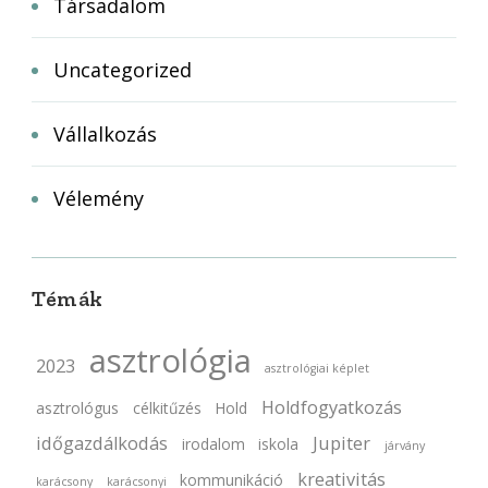
Társadalom
Uncategorized
Vállalkozás
Vélemény
Témák
asztrológia
2023
asztrológiai képlet
Holdfogyatkozás
asztrológus
célkitűzés
Hold
időgazdálkodás
Jupiter
irodalom
iskola
járvány
kreativitás
kommunikáció
karácsony
karácsonyi