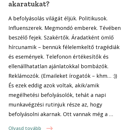
akaratukat?
az
akaratukat?
A befolyásolás világát éljük. Politikusok.
Influenszerek. Megmondó emberek. Tévében
beszélő fejek. Szakértők. Áradatként ömlő
hírcunamik – bennük félelemkeltő tragédiák
és események. Telefonon értékesítők és
ellenállhatatlan ajánlatokkal bombázók.
Reklámozók. (Emaileket írogatók – khm… :))
És ezek eddig azok voltak, akik/amik
megélhetési befolyásolók, tehát a napi
munkavégzési rutinjuk része az, hogy
befolyásolni akarnak. Ott vannak még a …
Olvasd tovább