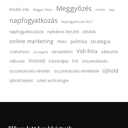
Meggyőzés
kreatív írás
Magyar Péter
média
Nap
napfogyatkozás
Napfogyatkozás 2024
napfogyatkozások
nyilvános beszéd
oktatás
online marketing
politika
stratégia
Plútó
Vidi Rita
Szaturnusz
társadalom
választás
szövegírás
Vízöntő
író
változás
írásterápia
összeesküvés
újhold
összeesküvés-elmélet
összeesküvés-elméletek
újhold képlet
üzleti asztrológia