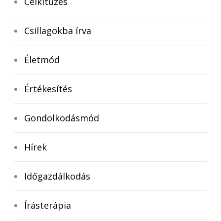
Célkitűzés
Csillagokba írva
Életmód
Értékesítés
Gondolkodásmód
Hírek
Időgazdálkodás
Írásterápia