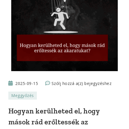
Hogyan
2025-09-15
Szólj hozzá a(z)
bejegyzéshez
kerülheted
Meggyőzés
el,
hogy
Hogyan kerülheted el, hogy
mások
mások rád erőltessék az
rád
erőltessék