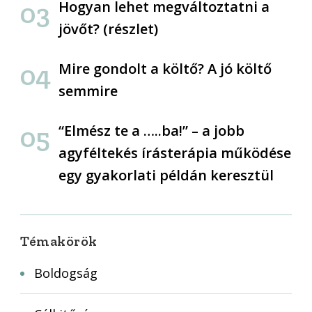
Hogyan lehet megváltoztatni a
jövőt? (részlet)
Mire gondolt a költő? A jó költő
semmire
“Elmész te a …..ba!” – a jobb
agyféltekés írásterápia működése
egy gyakorlati példán keresztül
Témakörök
Boldogság