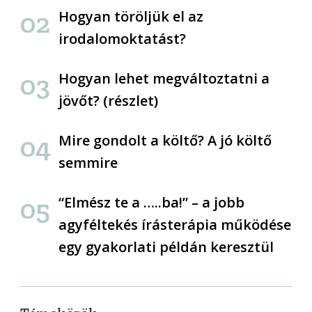
Hogyan töröljük el az
irodalomoktatást?
Hogyan lehet megváltoztatni a
jövőt? (részlet)
Mire gondolt a költő? A jó költő
semmire
“Elmész te a …..ba!” – a jobb
agyféltekés írásterápia működése
egy gyakorlati példán keresztül