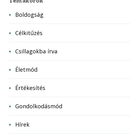
Témakörök
Boldogság
Célkitűzés
Csillagokba írva
Életmód
Értékesítés
Gondolkodásmód
Hírek