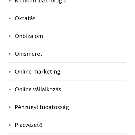
Mundán asztrológia
Oktatás
Önbizalom
Önismeret
Online marketing
Online vállalkozás
Pénzügyi tudatosság
Piacvezető