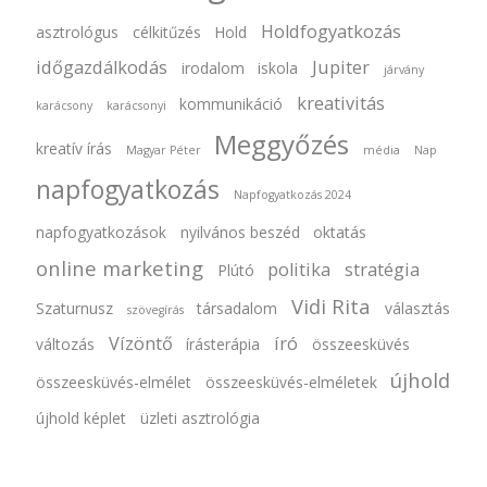
Holdfogyatkozás
asztrológus
célkitűzés
Hold
időgazdálkodás
Jupiter
irodalom
iskola
járvány
kreativitás
kommunikáció
karácsony
karácsonyi
Meggyőzés
kreatív írás
Magyar Péter
média
Nap
napfogyatkozás
Napfogyatkozás 2024
napfogyatkozások
nyilvános beszéd
oktatás
online marketing
politika
stratégia
Plútó
Vidi Rita
Szaturnusz
társadalom
választás
szövegírás
Vízöntő
író
változás
írásterápia
összeesküvés
újhold
összeesküvés-elmélet
összeesküvés-elméletek
újhold képlet
üzleti asztrológia