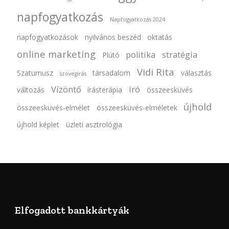
napfogyatkozás
Napfogyatkozás 2024
napfogyatkozások
nyilvános beszéd
oktatás
online marketing
politika
stratégia
Plútó
Vidi Rita
Szaturnusz
társadalom
választás
szövegírás
Vízöntő
író
változás
írásterápia
összeesküvés
újhold
összeesküvés-elmélet
összeesküvés-elméletek
újhold képlet
üzleti asztrológia
Elfogadott bankkártyák