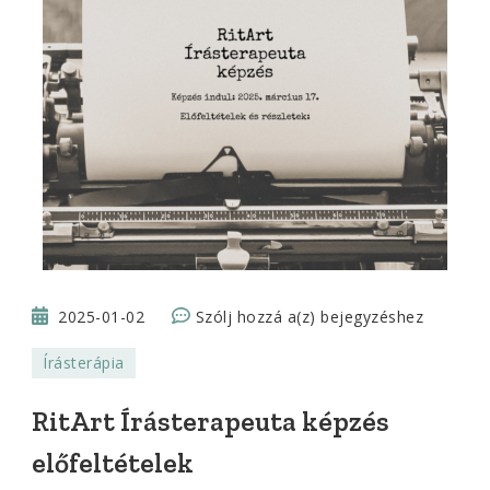
RitArt
2025-01-02
Szólj hozzá a(z)
bejegyzéshez
Írásterapeuta
Írásterápia
képzés
előfeltételek
RitArt Írásterapeuta képzés
előfeltételek