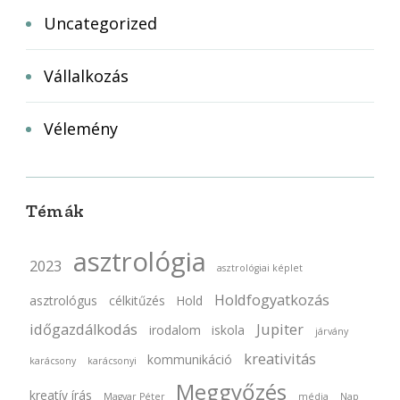
Uncategorized
Vállalkozás
Vélemény
Témák
asztrológia
2023
asztrológiai képlet
Holdfogyatkozás
asztrológus
célkitűzés
Hold
időgazdálkodás
Jupiter
irodalom
iskola
járvány
kreativitás
kommunikáció
karácsony
karácsonyi
Meggyőzés
kreatív írás
Magyar Péter
média
Nap