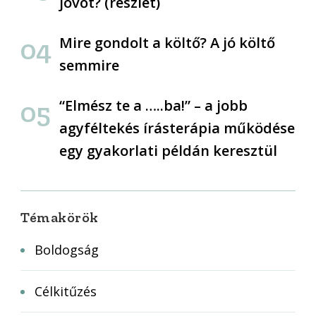
jövőt? (részlet)
Mire gondolt a költő? A jó költő
semmire
“Elmész te a …..ba!” – a jobb
agyféltekés írásterápia működése
egy gyakorlati példán keresztül
Témakörök
Boldogság
Célkitűzés