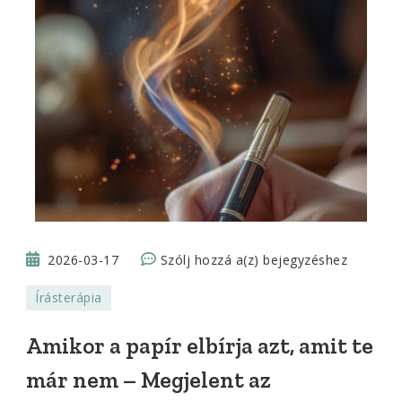
Amikor
2026-03-17
Szólj hozzá a(z)
bejegyzéshez
a
Írásterápia
papír
elbírja
Amikor a papír elbírja azt, amit te
azt,
már nem – Megjelent az
amit
te