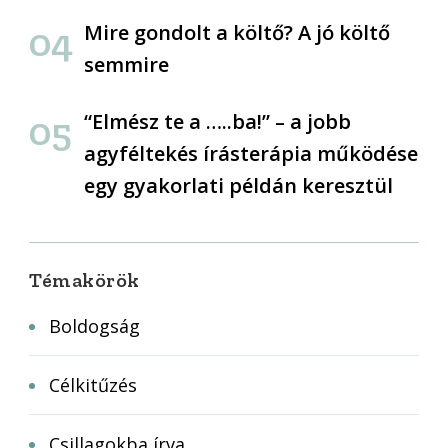
Mire gondolt a költő? A jó költő
semmire
“Elmész te a …..ba!” – a jobb
agyféltekés írásterápia működése
egy gyakorlati példán keresztül
Témakörök
Boldogság
Célkitűzés
Csillagokba írva