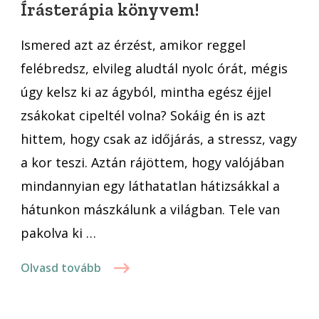
Írásterápia könyvem!
már
nem
Ismered azt az érzést, amikor reggel
–
felébredsz, elvileg aludtál nyolc órát, mégis
Megjelent
úgy kelsz ki az ágyból, mintha egész éjjel
az
Írásterápia
zsákokat cipeltél volna? Sokáig én is azt
könyvem!
hittem, hogy csak az időjárás, a stressz, vagy
a kor teszi. Aztán rájöttem, hogy valójában
mindannyian egy láthatatlan hátizsákkal a
hátunkon mászkálunk a világban. Tele van
pakolva ki …
Olvasd tovább