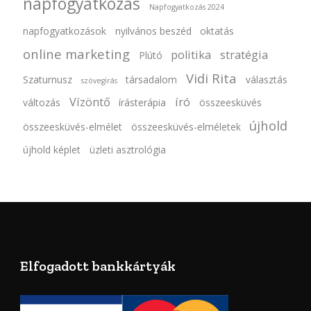
napfogyatkozás
Napfogyatkozás 2024
napfogyatkozások
nyilvános beszéd
oktatás
online marketing
politika
stratégia
Plútó
Vidi Rita
Szaturnusz
társadalom
választás
szövegírás
Vízöntő
író
változás
írásterápia
összeesküvés
újhold
összeesküvés-elmélet
összeesküvés-elméletek
újhold képlet
üzleti asztrológia
Elfogadott bankkártyák