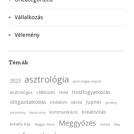
Vállalkozás
Vélemény
Témák
asztrológia
2023
asztrológiai képlet
Holdfogyatkozás
asztrológus
célkitűzés
Hold
időgazdálkodás
Jupiter
irodalom
iskola
járvány
kreativitás
kommunikáció
karácsony
karácsonyi
Meggyőzés
kreatív írás
Magyar Péter
média
Nap