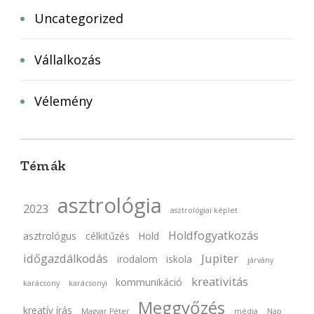
Uncategorized
Vállalkozás
Vélemény
Témák
asztrológia
2023
asztrológiai képlet
Holdfogyatkozás
asztrológus
célkitűzés
Hold
időgazdálkodás
Jupiter
irodalom
iskola
járvány
kreativitás
kommunikáció
karácsony
karácsonyi
Meggyőzés
kreatív írás
Magyar Péter
média
Nap