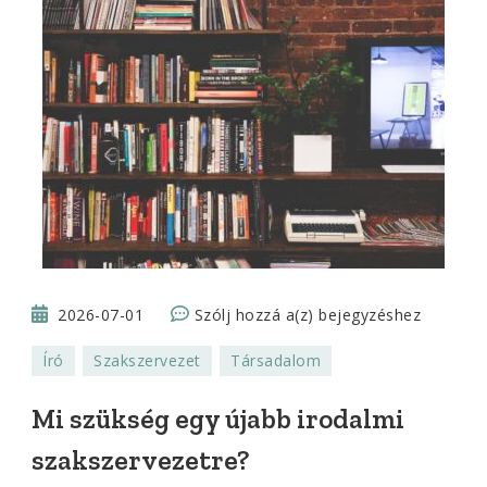
Mi
2026-07-01
Szólj hozzá a(z)
bejegyzéshez
szükség
Író
Szakszervezet
Társadalom
egy
újabb
Mi szükség egy újabb irodalmi
irodalmi
szakszervezetre?
szakszervezetre?