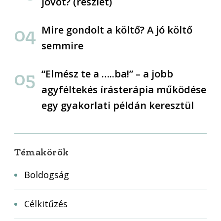
jövőt? (részlet)
Mire gondolt a költő? A jó költő
semmire
“Elmész te a …..ba!” – a jobb
agyféltekés írásterápia működése
egy gyakorlati példán keresztül
Témakörök
Boldogság
Célkitűzés