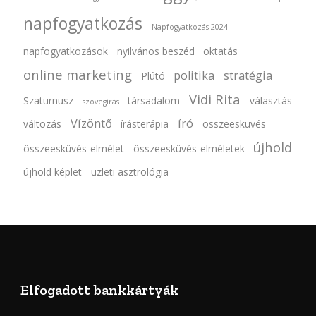
napfogyatkozás
Napfogyatkozás 2024
napfogyatkozások
nyilvános beszéd
oktatás
online marketing
politika
stratégia
Plútó
Vidi Rita
Szaturnusz
társadalom
választás
szövegírás
Vízöntő
író
változás
írásterápia
összeesküvés
újhold
összeesküvés-elmélet
összeesküvés-elméletek
újhold képlet
üzleti asztrológia
Elfogadott bankkártyák